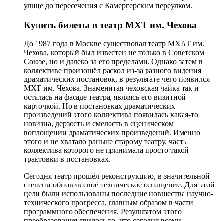
улице до пересечения с Камергерским переулком.
Купить билеты в театр МХТ им. Чехова
До 1987 года в Москве существовал театр МХАТ им.
Чехова, который был известен не только в Советском
Союзе, но и далеко за его пределами. Однако затем в
коллективе произошёл раскол из-за разного видения
драматических постановок, в результате чего появился
МХТ им. Чехова. Знаменитая чеховская чайка так и
осталась на фасаде театра, являясь его визитной
карточкой. Но в постановках драматических
произведений этого коллектива появилась какая-то
новизна, дерзость и смелость в сценическом
воплощении драматических произведений. Именно
этого и не хватало раньше старому театру, часть
коллектива которого не принимала просто такой
трактовки в постановках.
Сегодня театр прошёл реконструкцию, в значительной
степени обновив своё техническое оснащение. Для этой
цели были использованы последние новшества научно-
технического прогресса, главным образом в части
программного обеспечения. Результатом этого
преобразования явилось то, что сегодня всеми