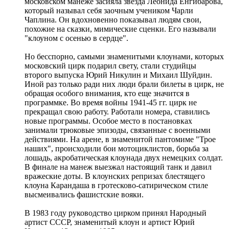
московском манеже засияла звезда Леонида Енгибарова,
который называл себя заочным учеником Чарли
Чаплина. Он вдохновенно показывал людям свои,
похожие на сказки, мимические сценки. Его называли
"клоуном с осенью в сердце".
Но бесспорно, самыми знаменитыми клоунами, которых
московский цирк подарил свету, стали студийцы
второго выпуска Юрий Никулин и Михаил Шуйдин.
Иной раз только ради них люди брали билеты в цирк, не
обращая особого внимания, кто еще значится в
программке. Во время войны 1941-45 гг. цирк не
прекращал свою работу. Работали номера, ставились
новые программы. Особое место в постановках
занимали трюковые эпизоды, связанные с военными
действиями. На арене, в знаменитой пантомиме "Трое
наших", происходили бои мотоциклистов, борьба за
лошадь, акробатическая клоунада двух немецких солдат.
В финале на манеж выезжал настоящий танк и давил
вражеские доты. В клоунских репризах блестящего
клоуна Карандаша в гротесково-сатирическом стиле
высмеивались фашистские вояки.
В 1983 году руководство цирком принял Народный
артист СССР, знаменитый клоун и артист Юрий