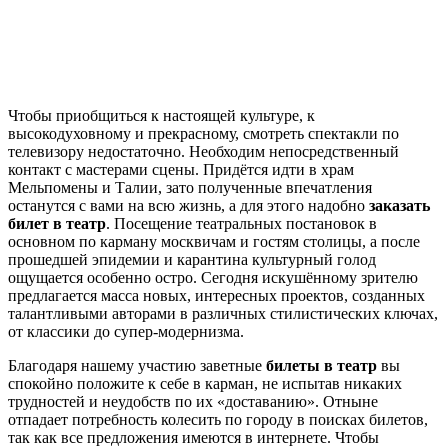
Чтобы приобщиться к настоящей культуре, к
высокодуховному и прекрасному, смотреть спектакли по
телевизору недостаточно. Необходим непосредственный
контакт с мастерами сцены. Придётся идти в храм
Мельпомены и Талии, зато полученные впечатления
останутся с вами на всю жизнь, а для этого надобно
заказать
билет в театр
. Посещение театральных постановок в
основном по карману москвичам и гостям столицы, а после
прошедшей эпидемии и карантина культурный голод
ощущается особенно остро. Сегодня искушённому зрителю
предлагается масса новых, интересных проектов, созданных
талантливыми авторами в различных стилистических ключах,
от классики до супер-модернизма.
Благодаря нашему участию заветные
билеты в театр
вы
спокойно положите к себе в карман, не испытав никаких
трудностей и неудобств по их «доставанию». Отныне
отпадает потребность колесить по городу в поисках билетов,
так как все предложения имеются в интернете. Чтобы