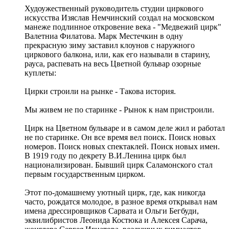
Худоужественный руководитель студии циркового
искусства Изяслав Немчинский создал на московском
манеже подлинное откровение века - "Медвежий цирк"
Валетниа Филатова. Марк Местечкин в одну
прекрасную зиму заставил клоунов с наружного
циркового балкона, или, как его называли в старину,
рауса, распевать на весь Цветной бульвар озорные
куплеты:
Цирки строили на рынке - Такова история.
Мы живем не по старинке - Рынок к нам пристроили.
Цирк на Цветном бульваре и в самом деле жил и работал
не по старинке. Он все время вел поиск. Поиск новых
номеров. Поиск новых спектаклей. Поиск новых имен.
В 1919 году по декрету В.И.Ленина цирк был
национализирован. Бывший цирк Саламонского стал
первым государственным цирком.
Этот по-домашнему уютный цирк, где, как никогда
часто, рождатся молодое, в разное время открывал нам
имена дрессировщиков Сарвата и Ольги Бегбуди,
эквилибристов Леонида Костюка и Алексея Сарача,