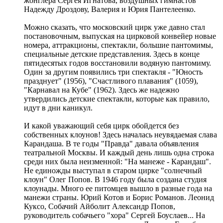
жонглера Сергея Игнатова, воздушных гимнастов
Надежду Дроздову, Валерия и Юрия Пантелеенко.
Можно сказать, что московский цирк уже давно стал
постановочным, выпуская на цирковой конвейер новые
номера, аттракционы, спектакли, большие пантомимы,
специальные детские представления. Здесь в конце
пятидесятых годов восстановили водяную пантомиму.
Один за другим появились три спектакля - "Юность
празднует" (1956), "Счастливого плавания" (1059),
"Карнавал на Кубе" (1962). Здесь же надежно
утвердились детские спектакли, которые как правило,
идут в дни каникул.
И какой уважающий себя цирк обойдется без
собственных клоунов! Здесь началась неувядаемая слава
Карандаша. В те годы "Правда" давала объявления
театральной Москвы. И каждый день лишь одна строка
среди них была неизменной: "На манеже - Карандаш".
Не единожды выступал в старом цирке "солнечный
клоун" Олег Попов. В 1946 году была создана студия
клоунады. Много ее питомцев вышло в разные года на
манежи страны. Юрий Котов и Борис Романов. Леонид
Куксо, Собачий Айболит Александр Попов,
руководитель собачьего "хора" Сергей Боуслаев... На