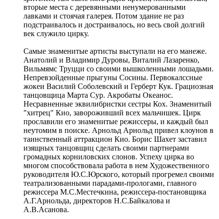
вторые места с деревянными ненумерованными
лавками и стоячая галерея. Потом здание не раз
подстраивалось и достраивалось, но весь свой долгий
век служило цирку.
Самые знаменитые артисты выступали на его манеже.
Анатолий и Владимир Дуровы, Виталий Лазаренко,
Вильмямс Труцци со своими вышколенными лошадьми.
Непревзойденные прыгуны Сосины. Первокалссные
жокеи Василий Соболевский и Герберт Кук. Грациозная
танцовщица Марта Сур. Акробаты Океанос.
Несравненные эквилибристки сестры Кох. Знаменитый
"хитрец" Кио, завороживший всех мальчишек. Цирк
прославили его знаменитые режиссеры, и каждый был
неутомим в поиске. Арнольд Арнольд привел клоунов в
таинственный аттракцион Кио. Борис Шахет заставил
изящных танцовщиц сделать своими партнерами
громадных корниловских слонов. Успеху цирка во
многом способствовала работа в нем Художественного
руководителя Ю.С.Юрского, который прогремел своими
театрализованными парадами-прологами, главного
режиссера М.С.Местечкина, режиссера-постановщика
А.Г.Арнольда, директоров Н.С.Байкалова и
А.В.Асанова.