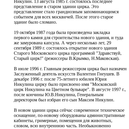
Никулин. 13 августа 1985 г. состоялось последнее
представление в старом здании цирка. Это
представление стало грандиозным запоминающимся
событием для всех москвичей. После этого старое
здание было сломано.
19 октября 1987 года была произведена закладка
первого камня для строительства нового здания, и туда
же замурована капсула. А через несколько лет, 29
сентября 1989 г. состоялось открытие нового здания
Старого Московского цирка программой "Здравствуй,
Старый цирк!" (режиссеры В.Крымко, Н.Маковская).
В июле 1996 г. Главным режиссером цирка был назначен
Заслуженный деятель искусств Валентин Гнеушев. В
декабре 1996 г. после 75-летнего юбилея Юрия
Никулина цирку было присвоено имя "Московский
цирк Никулина на Цветном бульваре". В августе 1997 г.,
после кончины Ю.В.Никулина, Генеральным
директором был избран его сын Максим Никулин.
В новом здании цирка сейчас современное техническое
оснащение, по-новому оборудованы административные
кабинеты, гримерные, помещения для животных,
словом, всю внутреннюю часть. Необыкновенно