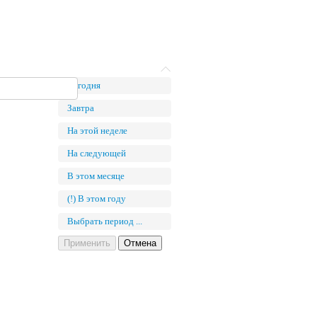
Сегодня
Завтра
На этой неделе
На следующей
В этом месяце
(!) В этом году
Выбрать период ...
Применить
Отмена