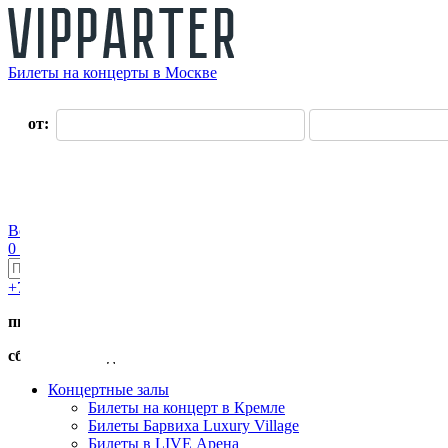
Билеты на концерты в Москве
О нас
от:
до:
Оплата
Доставка
Оферта
Контакты
Возврат билетов
Войти
Регистрация
0 руб.
+7 (495) 411-90-82
пн.-пт. с 11:00 до 19:00
сб.-вс. с 11:00 до 17:00
Концертные залы
Билеты на концерт в Кремле
Билеты Барвиха Luxury Village
Билеты в LIVE Арена