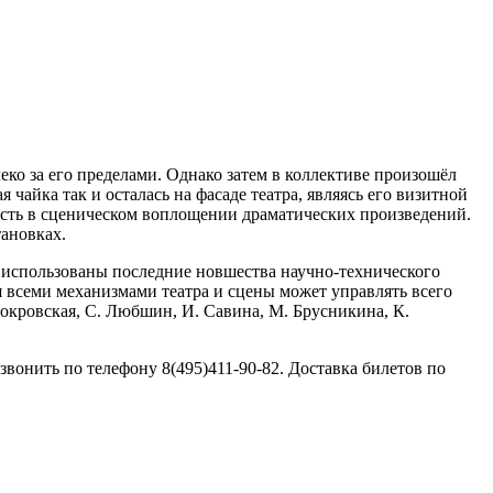
еко за его пределами. Однако затем в коллективе произошёл
 чайка так и осталась на фасаде театра, являясь его визитной
лость в сценическом воплощении драматических произведений.
тановках.
и использованы последние новшества научно-технического
ня всеми механизмами театра и сцены может управлять всего
Покровская, С. Любшин, И. Савина, М. Брусникина, К.
онить по телефону 8(495)411-90-82. Доставка билетов по