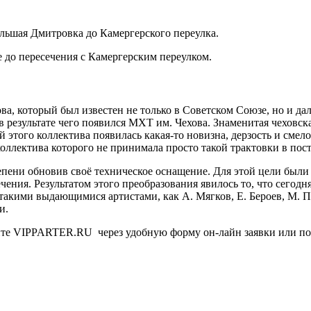
льшая Дмитровка до Камергерского переулка.
 до пересечения с Камергерским переулком.
а, который был известен не только в Советском Союзе, но и дал
в результате чего появился МХТ им. Чехова. Знаменитая чеховская
й этого коллектива появилась какая-то новизна, дерзость и сме
коллектива которого не принимала просто такой трактовки в пос
епени обновив своё техническое оснащение. Для этой цели был
чения. Результатом этого преобразования явилось то, что сегод
 такими выдающимися артистами, как А. Мягков, Е. Бероев, М. 
и.
йте VIPPARTER.RU через удобную форму он-лайн заявки или позв