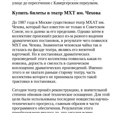
улице до пересечения с Камергерским переулком.
Купить билеты в театр МХТ им. Чехова
До 1987 года в Москве существовал театр МХАТ им.
Чехова, который был известен не только в Советском
Союзе, но и далеко за его пределами. Однако затем в
коллективе произошёл раскол из-за разного видения
драматических постановок, в результате чего появился
МХТ им. Чехова. Знаменитая чеховская чайка так и
осталась на фасаде театра, являясь его визитной
карточкой. Но в постановках драматических
произведений этого коллектива появилась какая-то
новизна, дерзость и смелость в сценическом
воплощении драматических произведений. Именно
этого и не хватало раньше старому театру, часть
коллектива которого не принимала просто такой
трактовки в постановках.
Сегодня театр прошёл реконструкцию, в значительной
степени обновив своё техническое оснащение. Для этой
цели были использованы последние новшества научно-
технического прогресса, главным образом в части
программного обеспечения. Результатом этого
преобразования явилось то, что сегодня всеми