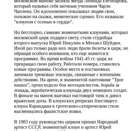
московском манеже засияла звезда Леонида Енгибарова,
который называл себя заочным учеником Чарли
Чаплина. Он вдохновенно показывал людям свои,
похожие на сказки, мимические сценки. Его называли
"клоуном с осенью в сердце".
Но бесспорно, самыми знаменитыми клоунами, которых
московский цирк подарил свету, стали студийцы
второго выпуска Юрий Никулин и Михаил Шуйдин.
Иной раз только ради них люди брали билеты в цирк, не
обращая особого внимания, кто еще значится в
программке. Во время войны 1941-45 гг. цирк не
прекращал свою работу. Работали номера, ставились
новые программы. Особое место в постановках
занимали трюковые эпизоды, связанные с военными
действиями. На арене, в знаменитой пантомиме "Трое
наших", происходили бои мотоциклистов, борьба за
лошадь, акробатическая клоунада двух немецких солдат.
В финале на манеж выезжал настоящий танк и давил
вражеские доты. В клоунских репризах блестящего
клоуна Карандаша в гротесково-сатирическом стиле
высмеивались фашистские вояки.
В 1983 году руководство цирком принял Народный
артист СССР, знаменитый клоун и артист Юрий