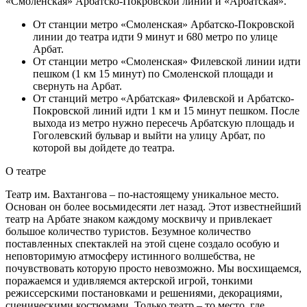
«Смоленская» Арбатско-Покровской линии и «Арбатская».
От станции метро «Смоленская» Арбатско-Покровской
линии до театра идти 9 минут и 680 метро по улице
Арбат.
От станции метро «Смоленская» Филевской линии идти
пешком (1 км 15 минут) по Смоленской площади и
свернуть на Арбат.
От станций метро «Арбатская» Филевской и Арбатско-
Покровской линий идти 1 км и 15 минут пешком. После
выхода из метро нужно пересечь Арбатскую площадь и
Гоголевский бульвар и выйти на улицу Арбат, по
которой вы дойдете до театра.
О театре
Театр им. Вахтангова – по-настоящему уникальное место.
Основан он более восьмидесяти лет назад. Этот известнейший
театр на Арбате знаком каждому москвичу и привлекает
большое количество туристов. Безумное количество
поставленных спектаклей на этой сцене создало особую и
неповторимую атмосферу истинного волшебства, не
почувствовать которую просто невозможно. Мы восхищаемся,
поражаемся и удивляемся актерской игрой, тонкими
режиссерскими постановками и решениями, декорациями,
сценическими костюмами. Только театр – то место, где