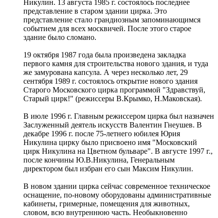
Никулин. 13 августа 1985 г. состоялось последнее
представление в старом здании цирка. Это
представление стало грандиозным запоминающимся
событием для всех москвичей. После этого старое
здание было сломано.
19 октября 1987 года была произведена закладка
первого камня для строительства нового здания, и туда
же замурована капсула. А через несколько лет, 29
сентября 1989 г. состоялось открытие нового здания
Старого Московского цирка программой "Здравствуй,
Старый цирк!" (режиссеры В.Крымко, Н.Маковская).
В июле 1996 г. Главным режиссером цирка был назначен
Заслуженный деятель искусств Валентин Гнеушев. В
декабре 1996 г. после 75-летнего юбилея Юрия
Никулина цирку было присвоено имя "Московский
цирк Никулина на Цветном бульваре". В августе 1997 г.,
после кончины Ю.В.Никулина, Генеральным
директором был избран его сын Максим Никулин.
В новом здании цирка сейчас современное техническое
оснащение, по-новому оборудованы административные
кабинеты, гримерные, помещения для животных,
словом, всю внутреннюю часть. Необыкновенно