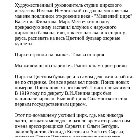
Худоужественный руководитель студии циркового
искусства Изяслав Немчинский создал на московском
манеже подлинное откровение века - "Медвежий цирк"
Валетниа Филатова. Марк Местечкин в одну
прекрасную зиму заставил клоунов с наружного
циркового балкона, или, как его называли в старину,
рауса, распевать на весь Цветной бульвар озорные
куплеты:
Цирки строили на рынке - Такова история.
Мы живем не по старинке - Рынок к нам пристроили.
Цирк на Цветном бульваре и в самом деле жил и работал
не по старинке. Он все время вел поиск. Поиск новых
номеров. Поиск новых спектаклей. Поиск новых имен.
В 1919 году по декрету В.И.Ленина цирк был
национализирован. Бывший цирк Саламонского стал
первым государственным цирком.
Этот по-домашнему уютный цирк, где, как никогда
часто, рождатся молодое, в разное время открывал нам
имена дрессировщиков Сарвата и Ольги Бегбуди,
эквилибристов Леонида Костюка и Алексея Сарача,