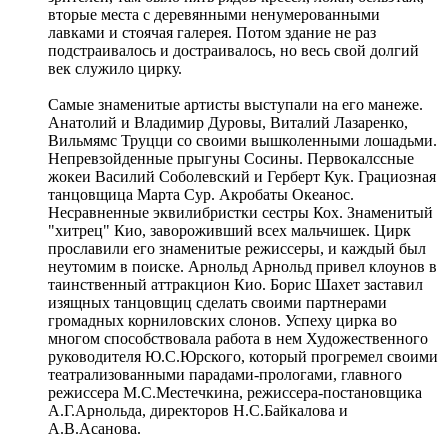
вторые места с деревянными ненумерованными
лавками и стоячая галерея. Потом здание не раз
подстраивалось и достраивалось, но весь свой долгий
век служило цирку.
Самые знаменитые артисты выступали на его манеже.
Анатолий и Владимир Дуровы, Виталий Лазаренко,
Вильмямс Труцци со своими вышколенными лошадьми.
Непревзойденные прыгуны Сосины. Первокалссные
жокеи Василий Соболевский и Герберт Кук. Грациозная
танцовщица Марта Сур. Акробаты Океанос.
Несравненные эквилибристки сестры Кох. Знаменитый
"хитрец" Кио, завороживший всех мальчишек. Цирк
прославили его знаменитые режиссеры, и каждый был
неутомим в поиске. Арнольд Арнольд привел клоунов в
таинственный аттракцион Кио. Борис Шахет заставил
изящных танцовщиц сделать своими партнерами
громадных корниловских слонов. Успеху цирка во
многом способствовала работа в нем Художественного
руководителя Ю.С.Юрского, который прогремел своими
театрализованными парадами-прологами, главного
режиссера М.С.Местечкина, режиссера-постановщика
А.Г.Арнольда, директоров Н.С.Байкалова и
А.В.Асанова.