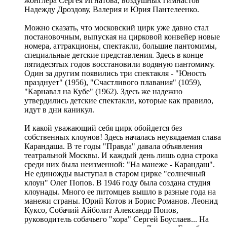
жонглера Сергея Игнатова, воздушных гимнастов
Надежду Дроздову, Валерия и Юрия Пантелеенко.
Можно сказать, что московский цирк уже давно стал
постановочным, выпуская на цирковой конвейер новые
номера, аттракционы, спектакли, большие пантомимы,
специальные детские представления. Здесь в конце
пятидесятых годов восстановили водяную пантомиму.
Один за другим появились три спектакля - "Юность
празднует" (1956), "Счастливого плавания" (1059),
"Карнавал на Кубе" (1962). Здесь же надежно
утвердились детские спектакли, которые как правило,
идут в дни каникул.
И какой уважающий себя цирк обойдется без
собственных клоунов! Здесь началась неувядаемая слава
Карандаша. В те годы "Правда" давала объявления
театральной Москвы. И каждый день лишь одна строка
среди них была неизменной: "На манеже - Карандаш".
Не единожды выступал в старом цирке "солнечный
клоун" Олег Попов. В 1946 году была создана студия
клоунады. Много ее питомцев вышло в разные года на
манежи страны. Юрий Котов и Борис Романов. Леонид
Куксо, Собачий Айболит Александр Попов,
руководитель собачьего "хора" Сергей Боуслаев... На