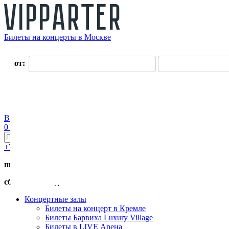
Билеты на концерты в Москве
О нас
от:
до:
Оплата
Доставка
Оферта
Контакты
Возврат билетов
Войти
Регистрация
0 руб.
+7 (495) 411-90-82
пн.-пт. с 11:00 до 19:00
сб.-вс. с 11:00 до 17:00
Концертные залы
Билеты на концерт в Кремле
Билеты Барвиха Luxury Village
Билеты в LIVE Арена