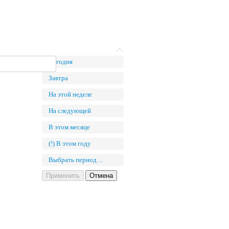
Сегодня
Завтра
На этой неделе
На следующей
В этом месяце
(!) В этом году
Выбрать период ...
Применить
Отмена