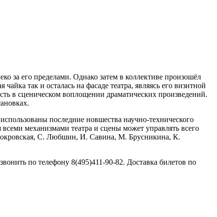
еко за его пределами. Однако затем в коллективе произошёл
 чайка так и осталась на фасаде театра, являясь его визитной
лость в сценическом воплощении драматических произведений.
тановках.
и использованы последние новшества научно-технического
ня всеми механизмами театра и сцены может управлять всего
Покровская, С. Любшин, И. Савина, М. Брусникина, К.
онить по телефону 8(495)411-90-82. Доставка билетов по