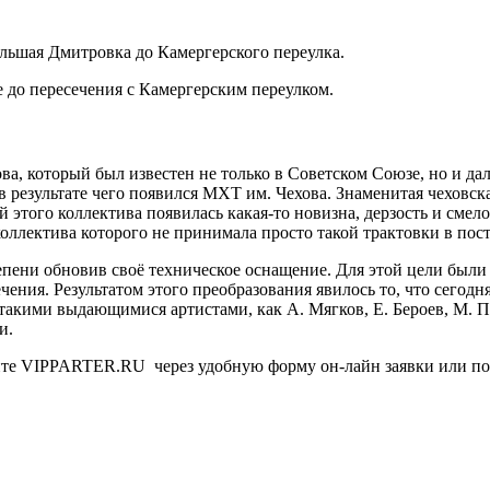
льшая Дмитровка до Камергерского переулка.
 до пересечения с Камергерским переулком.
а, который был известен не только в Советском Союзе, но и дал
в результате чего появился МХТ им. Чехова. Знаменитая чеховская
й этого коллектива появилась какая-то новизна, дерзость и сме
коллектива которого не принимала просто такой трактовки в пос
епени обновив своё техническое оснащение. Для этой цели был
чения. Результатом этого преобразования явилось то, что сегод
 такими выдающимися артистами, как А. Мягков, Е. Бероев, М. 
и.
йте VIPPARTER.RU через удобную форму он-лайн заявки или позв