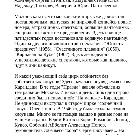
жонглера Сергея Игнатова, воздушных гимнастов
Надежду Дроздову, Валерия и Юрия Пантелеенко.
Можно сказать, что московский цирк уже давно стал
постановочным, выпуская на цирковой конвейер новые
номера, аттракционы, спектакли, большие пантомимы,
специальные детские представления. Здесь в конце
пятидесятых годов восстановили водяную пантомиму.
Один за другим появились три спектакля - "Юность
празднует" (1956), "Счастливого плавания" (1059),
"Карнавал на Кубе" (1962). Здесь же надежно
утвердились детские спектакли, которые как правило,
идут в дни каникул.
И какой уважающий себя цирк обойдется без
собственных клоунов! Здесь началась неувядаемая слава
Карандаша. В те годы "Правда" давала объявления
театральной Москвы. И каждый день лишь одна строка
среди них была неизменной: "На манеже - Карандаш".
Не единожды выступал в старом цирке "солнечный
клоун" Олег Попов. В 1946 году была создана студия
клоунады. Много ее питомцев вышло в разные года на
манежи страны. Юрий Котов и Борис Романов. Леонид
Куксо, Собачий Айболит Александр Попов,
руководитель собачьего "хора" Сергей Боуслаев... На