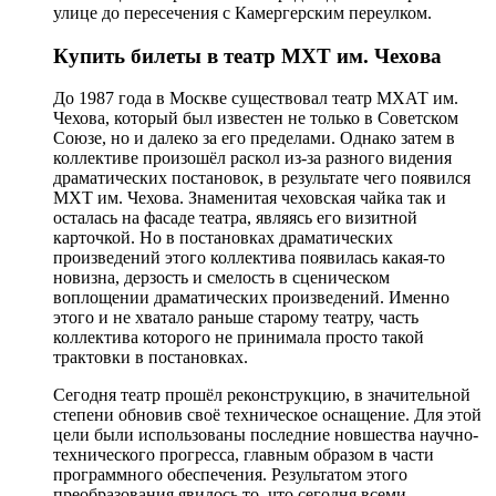
улице до пересечения с Камергерским переулком.
Купить билеты в театр МХТ им. Чехова
До 1987 года в Москве существовал театр МХАТ им.
Чехова, который был известен не только в Советском
Союзе, но и далеко за его пределами. Однако затем в
коллективе произошёл раскол из-за разного видения
драматических постановок, в результате чего появился
МХТ им. Чехова. Знаменитая чеховская чайка так и
осталась на фасаде театра, являясь его визитной
карточкой. Но в постановках драматических
произведений этого коллектива появилась какая-то
новизна, дерзость и смелость в сценическом
воплощении драматических произведений. Именно
этого и не хватало раньше старому театру, часть
коллектива которого не принимала просто такой
трактовки в постановках.
Сегодня театр прошёл реконструкцию, в значительной
степени обновив своё техническое оснащение. Для этой
цели были использованы последние новшества научно-
технического прогресса, главным образом в части
программного обеспечения. Результатом этого
преобразования явилось то, что сегодня всеми