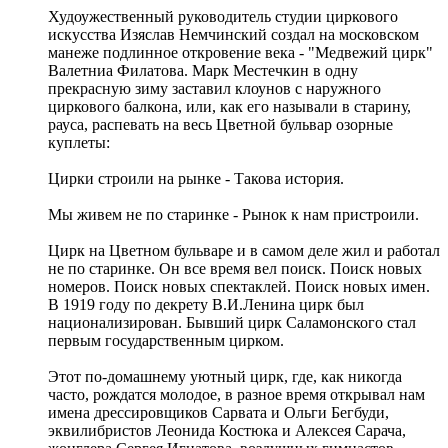
Худоужественный руководитель студии циркового
искусства Изяслав Немчинский создал на московском
манеже подлинное откровение века - "Медвежий цирк"
Валетниа Филатова. Марк Местечкин в одну
прекрасную зиму заставил клоунов с наружного
циркового балкона, или, как его называли в старину,
рауса, распевать на весь Цветной бульвар озорные
куплеты:
Цирки строили на рынке - Такова история.
Мы живем не по старинке - Рынок к нам пристроили.
Цирк на Цветном бульваре и в самом деле жил и работал
не по старинке. Он все время вел поиск. Поиск новых
номеров. Поиск новых спектаклей. Поиск новых имен.
В 1919 году по декрету В.И.Ленина цирк был
национализирован. Бывший цирк Саламонского стал
первым государственным цирком.
Этот по-домашнему уютный цирк, где, как никогда
часто, рождатся молодое, в разное время открывал нам
имена дрессировщиков Сарвата и Ольги Бегбуди,
эквилибристов Леонида Костюка и Алексея Сарача,