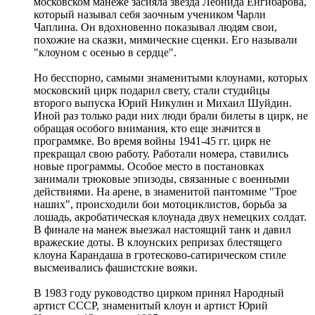
московском манеже засияла звезда Леонида Енгибарова,
который называл себя заочным учеником Чарли
Чаплина. Он вдохновенно показывал людям свои,
похожие на сказки, мимические сценки. Его называли
"клоуном с осенью в сердце".
Но бесспорно, самыми знаменитыми клоунами, которых
московский цирк подарил свету, стали студийцы
второго выпуска Юрий Никулин и Михаил Шуйдин.
Иной раз только ради них люди брали билеты в цирк, не
обращая особого внимания, кто еще значится в
программке. Во время войны 1941-45 гг. цирк не
прекращал свою работу. Работали номера, ставились
новые программы. Особое место в постановках
занимали трюковые эпизоды, связанные с военными
действиями. На арене, в знаменитой пантомиме "Трое
наших", происходили бои мотоциклистов, борьба за
лошадь, акробатическая клоунада двух немецких солдат.
В финале на манеж выезжал настоящий танк и давил
вражеские доты. В клоунских репризах блестящего
клоуна Карандаша в гротесково-сатирическом стиле
высмеивались фашистские вояки.
В 1983 году руководство цирком принял Народный
артист СССР, знаменитый клоун и артист Юрий