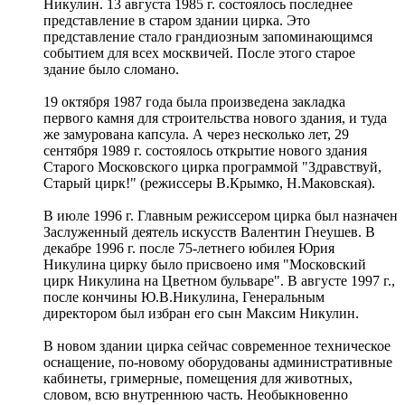
Никулин. 13 августа 1985 г. состоялось последнее
представление в старом здании цирка. Это
представление стало грандиозным запоминающимся
событием для всех москвичей. После этого старое
здание было сломано.
19 октября 1987 года была произведена закладка
первого камня для строительства нового здания, и туда
же замурована капсула. А через несколько лет, 29
сентября 1989 г. состоялось открытие нового здания
Старого Московского цирка программой "Здравствуй,
Старый цирк!" (режиссеры В.Крымко, Н.Маковская).
В июле 1996 г. Главным режиссером цирка был назначен
Заслуженный деятель искусств Валентин Гнеушев. В
декабре 1996 г. после 75-летнего юбилея Юрия
Никулина цирку было присвоено имя "Московский
цирк Никулина на Цветном бульваре". В августе 1997 г.,
после кончины Ю.В.Никулина, Генеральным
директором был избран его сын Максим Никулин.
В новом здании цирка сейчас современное техническое
оснащение, по-новому оборудованы административные
кабинеты, гримерные, помещения для животных,
словом, всю внутреннюю часть. Необыкновенно