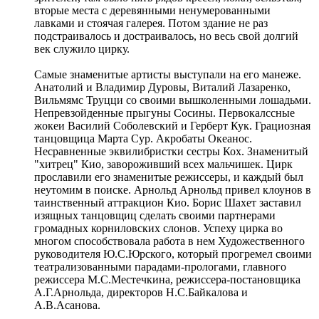
вторые места с деревянными ненумерованными
лавками и стоячая галерея. Потом здание не раз
подстраивалось и достраивалось, но весь свой долгий
век служило цирку.
Самые знаменитые артисты выступали на его манеже.
Анатолий и Владимир Дуровы, Виталий Лазаренко,
Вильмямс Труцци со своими вышколенными лошадьми.
Непревзойденные прыгуны Сосины. Первокалссные
жокеи Василий Соболевский и Герберт Кук. Грациозная
танцовщица Марта Сур. Акробаты Океанос.
Несравненные эквилибристки сестры Кох. Знаменитый
"хитрец" Кио, завороживший всех мальчишек. Цирк
прославили его знаменитые режиссеры, и каждый был
неутомим в поиске. Арнольд Арнольд привел клоунов в
таинственный аттракцион Кио. Борис Шахет заставил
изящных танцовщиц сделать своими партнерами
громадных корниловских слонов. Успеху цирка во
многом способствовала работа в нем Художественного
руководителя Ю.С.Юрского, который прогремел своими
театрализованными парадами-прологами, главного
режиссера М.С.Местечкина, режиссера-постановщика
А.Г.Арнольда, директоров Н.С.Байкалова и
А.В.Асанова.