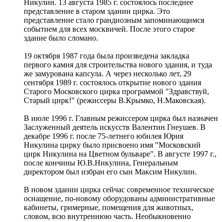
Никулин. 13 августа 1985 г. состоялось последнее
представление в старом здании цирка. Это
представление стало грандиозным запоминающимся
событием для всех москвичей. После этого старое
здание было сломано.
19 октября 1987 года была произведена закладка
первого камня для строительства нового здания, и туда
же замурована капсула. А через несколько лет, 29
сентября 1989 г. состоялось открытие нового здания
Старого Московского цирка программой "Здравствуй,
Старый цирк!" (режиссеры В.Крымко, Н.Маковская).
В июле 1996 г. Главным режиссером цирка был назначен
Заслуженный деятель искусств Валентин Гнеушев. В
декабре 1996 г. после 75-летнего юбилея Юрия
Никулина цирку было присвоено имя "Московский
цирк Никулина на Цветном бульваре". В августе 1997 г.,
после кончины Ю.В.Никулина, Генеральным
директором был избран его сын Максим Никулин.
В новом здании цирка сейчас современное техническое
оснащение, по-новому оборудованы административные
кабинеты, гримерные, помещения для животных,
словом, всю внутреннюю часть. Необыкновенно