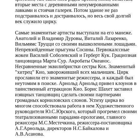
вторые места с деревянными ненумерованными
лавками и стоячая галерея. Потом здание не раз
подстраивалось и достраивалось, но весь свой долгий
век служило цирку.
Самые знаменитые артисты выступали на его манеже.
Анатолий и Владимир Дуровы, Виталий Лазаренко,
Вильмямс Труцци со своими вышколенными лошадьми.
Непревзойденные прыгуны Сосины. Первокалссные
жокеи Василий Соболевский и Герберт Кук. Грациозная
танцовщица Марта Сур. Акробаты Океанос.
Несравненные эквилибристки сестры Кох. Знаменитый
"хитрец" Кио, завороживший всех мальчишек. Цирк
прославили его знаменитые режиссеры, и каждый был
неутомим в поиске. Арнольд Арнольд привел клоунов в
таинственный аттракцион Кио. Борис Шахет заставил
изящных танцовщиц сделать своими партнерами
громадных корниловских слонов. Успеху цирка во
многом способствовала работа в нем Художественного
руководителя Ю.С.Юрского, который прогремел своими
театрализованными парадами-прологами, главного
режиссера М.С.Местечкина, режиссера-постановщика
А.Г.Арнольда, директоров Н.С.Байкалова и
А.В.Асанова.