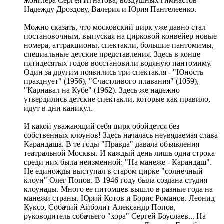
жонглера Сергея Игнатова, воздушных гимнастов
Надежду Дроздову, Валерия и Юрия Пантелеенко.
Можно сказать, что московский цирк уже давно стал
постановочным, выпуская на цирковой конвейер новые
номера, аттракционы, спектакли, большие пантомимы,
специальные детские представления. Здесь в конце
пятидесятых годов восстановили водяную пантомиму.
Один за другим появились три спектакля - "Юность
празднует" (1956), "Счастливого плавания" (1059),
"Карнавал на Кубе" (1962). Здесь же надежно
утвердились детские спектакли, которые как правило,
идут в дни каникул.
И какой уважающий себя цирк обойдется без
собственных клоунов! Здесь началась неувядаемая слава
Карандаша. В те годы "Правда" давала объявления
театральной Москвы. И каждый день лишь одна строка
среди них была неизменной: "На манеже - Карандаш".
Не единожды выступал в старом цирке "солнечный
клоун" Олег Попов. В 1946 году была создана студия
клоунады. Много ее питомцев вышло в разные года на
манежи страны. Юрий Котов и Борис Романов. Леонид
Куксо, Собачий Айболит Александр Попов,
руководитель собачьего "хора" Сергей Боуслаев... На