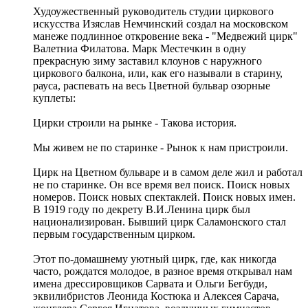
Худоужественный руководитель студии циркового
искусства Изяслав Немчинский создал на московском
манеже подлинное откровение века - "Медвежий цирк"
Валетниа Филатова. Марк Местечкин в одну
прекрасную зиму заставил клоунов с наружного
циркового балкона, или, как его называли в старину,
рауса, распевать на весь Цветной бульвар озорные
куплеты:
Цирки строили на рынке - Такова история.
Мы живем не по старинке - Рынок к нам пристроили.
Цирк на Цветном бульваре и в самом деле жил и работал
не по старинке. Он все время вел поиск. Поиск новых
номеров. Поиск новых спектаклей. Поиск новых имен.
В 1919 году по декрету В.И.Ленина цирк был
национализирован. Бывший цирк Саламонского стал
первым государственным цирком.
Этот по-домашнему уютный цирк, где, как никогда
часто, рождатся молодое, в разное время открывал нам
имена дрессировщиков Сарвата и Ольги Бегбуди,
эквилибристов Леонида Костюка и Алексея Сарача,