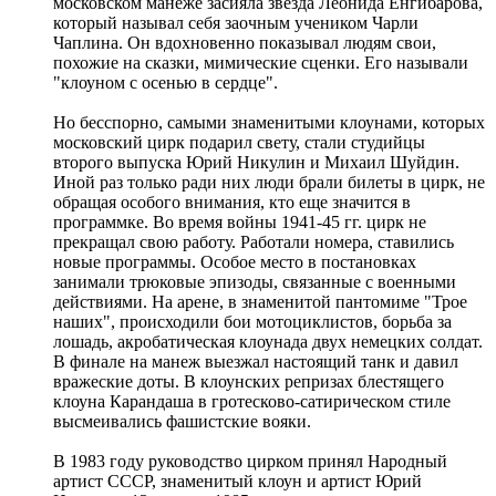
московском манеже засияла звезда Леонида Енгибарова,
который называл себя заочным учеником Чарли
Чаплина. Он вдохновенно показывал людям свои,
похожие на сказки, мимические сценки. Его называли
"клоуном с осенью в сердце".
Но бесспорно, самыми знаменитыми клоунами, которых
московский цирк подарил свету, стали студийцы
второго выпуска Юрий Никулин и Михаил Шуйдин.
Иной раз только ради них люди брали билеты в цирк, не
обращая особого внимания, кто еще значится в
программке. Во время войны 1941-45 гг. цирк не
прекращал свою работу. Работали номера, ставились
новые программы. Особое место в постановках
занимали трюковые эпизоды, связанные с военными
действиями. На арене, в знаменитой пантомиме "Трое
наших", происходили бои мотоциклистов, борьба за
лошадь, акробатическая клоунада двух немецких солдат.
В финале на манеж выезжал настоящий танк и давил
вражеские доты. В клоунских репризах блестящего
клоуна Карандаша в гротесково-сатирическом стиле
высмеивались фашистские вояки.
В 1983 году руководство цирком принял Народный
артист СССР, знаменитый клоун и артист Юрий