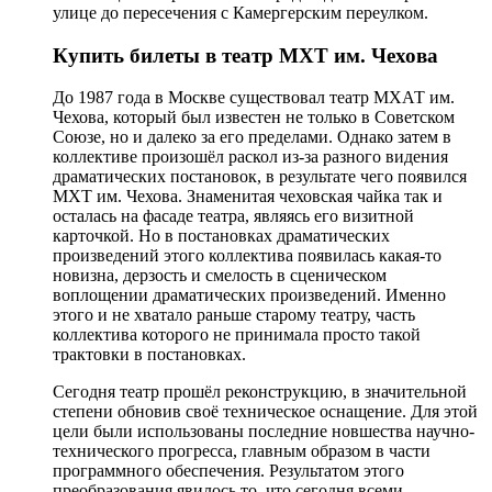
улице до пересечения с Камергерским переулком.
Купить билеты в театр МХТ им. Чехова
До 1987 года в Москве существовал театр МХАТ им.
Чехова, который был известен не только в Советском
Союзе, но и далеко за его пределами. Однако затем в
коллективе произошёл раскол из-за разного видения
драматических постановок, в результате чего появился
МХТ им. Чехова. Знаменитая чеховская чайка так и
осталась на фасаде театра, являясь его визитной
карточкой. Но в постановках драматических
произведений этого коллектива появилась какая-то
новизна, дерзость и смелость в сценическом
воплощении драматических произведений. Именно
этого и не хватало раньше старому театру, часть
коллектива которого не принимала просто такой
трактовки в постановках.
Сегодня театр прошёл реконструкцию, в значительной
степени обновив своё техническое оснащение. Для этой
цели были использованы последние новшества научно-
технического прогресса, главным образом в части
программного обеспечения. Результатом этого
преобразования явилось то, что сегодня всеми