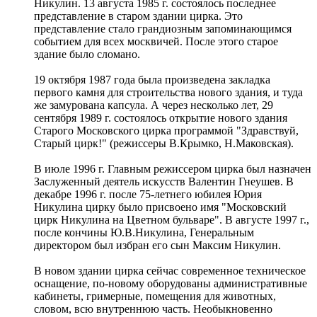
Никулин. 13 августа 1985 г. состоялось последнее
представление в старом здании цирка. Это
представление стало грандиозным запоминающимся
событием для всех москвичей. После этого старое
здание было сломано.
19 октября 1987 года была произведена закладка
первого камня для строительства нового здания, и туда
же замурована капсула. А через несколько лет, 29
сентября 1989 г. состоялось открытие нового здания
Старого Московского цирка программой "Здравствуй,
Старый цирк!" (режиссеры В.Крымко, Н.Маковская).
В июле 1996 г. Главным режиссером цирка был назначен
Заслуженный деятель искусств Валентин Гнеушев. В
декабре 1996 г. после 75-летнего юбилея Юрия
Никулина цирку было присвоено имя "Московский
цирк Никулина на Цветном бульваре". В августе 1997 г.,
после кончины Ю.В.Никулина, Генеральным
директором был избран его сын Максим Никулин.
В новом здании цирка сейчас современное техническое
оснащение, по-новому оборудованы административные
кабинеты, гримерные, помещения для животных,
словом, всю внутреннюю часть. Необыкновенно