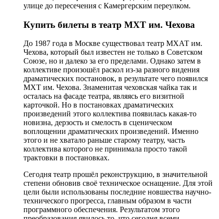
улице до пересечения с Камергерским переулком.
Купить билеты в театр МХТ им. Чехова
До 1987 года в Москве существовал театр МХАТ им.
Чехова, который был известен не только в Советском
Союзе, но и далеко за его пределами. Однако затем в
коллективе произошёл раскол из-за разного видения
драматических постановок, в результате чего появился
МХТ им. Чехова. Знаменитая чеховская чайка так и
осталась на фасаде театра, являясь его визитной
карточкой. Но в постановках драматических
произведений этого коллектива появилась какая-то
новизна, дерзость и смелость в сценическом
воплощении драматических произведений. Именно
этого и не хватало раньше старому театру, часть
коллектива которого не принимала просто такой
трактовки в постановках.
Сегодня театр прошёл реконструкцию, в значительной
степени обновив своё техническое оснащение. Для этой
цели были использованы последние новшества научно-
технического прогресса, главным образом в части
программного обеспечения. Результатом этого
преобразования явилось то, что сегодня всеми