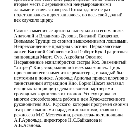
вторые места с деревянными ненумерованными
лавками и стоячая галерея. Потом здание не раз
подстраивалось и достраивалось, но весь свой долгий
век служило цирку.
Самые знаменитые артисты выступали на его манеже.
Анатолий и Владимир Дуровы, Виталий Лазаренко,
Вильмямс Труцци со своими вышколенными лошадьми.
Непревзойденные прыгуны Сосины. Первокалссные
жокеи Василий Соболевский и Герберт Кук. Грациозная
танцовщица Марта Сур. Акробаты Океанос.
Несравненные эквилибристки сестры Кох. Знаменитый
"хитрец" Кио, завороживший всех мальчишек. Цирк
прославили его знаменитые режиссеры, и каждый был
неутомим в поиске. Арнольд Арнольд привел клоунов в
таинственный аттракцион Кио. Борис Шахет заставил
изящных танцовщиц сделать своими партнерами
громадных корниловских слонов. Успеху цирка во
многом способствовала работа в нем Художественного
руководителя Ю.С.Юрского, который прогремел своими
театрализованными парадами-прологами, главного
режиссера М.С.Местечкина, режиссера-постановщика
А.Г.Арнольда, директоров Н.С.Байкалова и
А.В.Асанова.