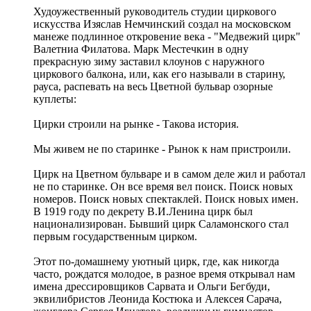
Худоужественный руководитель студии циркового
искусства Изяслав Немчинский создал на московском
манеже подлинное откровение века - "Медвежий цирк"
Валетниа Филатова. Марк Местечкин в одну
прекрасную зиму заставил клоунов с наружного
циркового балкона, или, как его называли в старину,
рауса, распевать на весь Цветной бульвар озорные
куплеты:
Цирки строили на рынке - Такова история.
Мы живем не по старинке - Рынок к нам пристроили.
Цирк на Цветном бульваре и в самом деле жил и работал
не по старинке. Он все время вел поиск. Поиск новых
номеров. Поиск новых спектаклей. Поиск новых имен.
В 1919 году по декрету В.И.Ленина цирк был
национализирован. Бывший цирк Саламонского стал
первым государственным цирком.
Этот по-домашнему уютный цирк, где, как никогда
часто, рождатся молодое, в разное время открывал нам
имена дрессировщиков Сарвата и Ольги Бегбуди,
эквилибристов Леонида Костюка и Алексея Сарача,