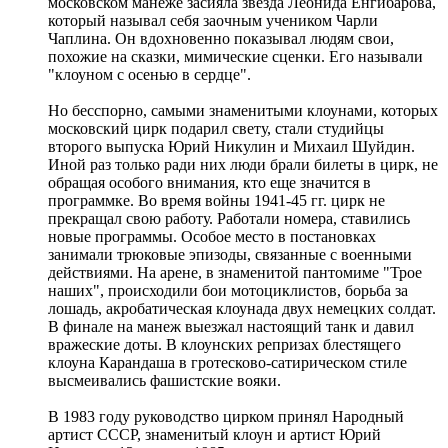
московском манеже засияла звезда Леонида Енгибарова,
который называл себя заочным учеником Чарли
Чаплина. Он вдохновенно показывал людям свои,
похожие на сказки, мимические сценки. Его называли
"клоуном с осенью в сердце".
Но бесспорно, самыми знаменитыми клоунами, которых
московский цирк подарил свету, стали студийцы
второго выпуска Юрий Никулин и Михаил Шуйдин.
Иной раз только ради них люди брали билеты в цирк, не
обращая особого внимания, кто еще значится в
программке. Во время войны 1941-45 гг. цирк не
прекращал свою работу. Работали номера, ставились
новые программы. Особое место в постановках
занимали трюковые эпизоды, связанные с военными
действиями. На арене, в знаменитой пантомиме "Трое
наших", происходили бои мотоциклистов, борьба за
лошадь, акробатическая клоунада двух немецких солдат.
В финале на манеж выезжал настоящий танк и давил
вражеские доты. В клоунских репризах блестящего
клоуна Карандаша в гротесково-сатирическом стиле
высмеивались фашистские вояки.
В 1983 году руководство цирком принял Народный
артист СССР, знаменитый клоун и артист Юрий