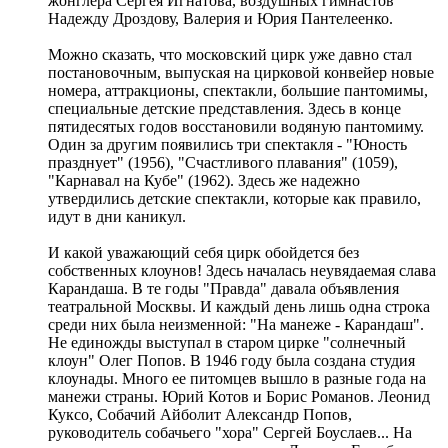
жонглера Сергея Игнатова, воздушных гимнастов
Надежду Дроздову, Валерия и Юрия Пантелеенко.
Можно сказать, что московский цирк уже давно стал
постановочным, выпуская на цирковой конвейер новые
номера, аттракционы, спектакли, большие пантомимы,
специальные детские представления. Здесь в конце
пятидесятых годов восстановили водяную пантомиму.
Один за другим появились три спектакля - "Юность
празднует" (1956), "Счастливого плавания" (1059),
"Карнавал на Кубе" (1962). Здесь же надежно
утвердились детские спектакли, которые как правило,
идут в дни каникул.
И какой уважающий себя цирк обойдется без
собственных клоунов! Здесь началась неувядаемая слава
Карандаша. В те годы "Правда" давала объявления
театральной Москвы. И каждый день лишь одна строка
среди них была неизменной: "На манеже - Карандаш".
Не единожды выступал в старом цирке "солнечный
клоун" Олег Попов. В 1946 году была создана студия
клоунады. Много ее питомцев вышло в разные года на
манежи страны. Юрий Котов и Борис Романов. Леонид
Куксо, Собачий Айболит Александр Попов,
руководитель собачьего "хора" Сергей Боуслаев... На