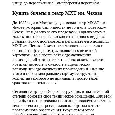
улице до пересечения с Камергерским переулком.
Купить билеты в театр МХТ им. Чехова
До 1987 года в Москве существовал театр МХАТ им.
Чехова, который был известен не только в Советском
Союзе, но и далеко за его пределами. Однако затем в
коллективе произошёл раскол из-за разного видения
драматических постановок, в результате чего появился
МХТ им. Чехова. Знаменитая чеховская чайка так и
осталась на фасаде театра, являясь его визитной
карточкой. Но в постановках драматических
произведений этого коллектива появилась какая-то
новизна, дерзость и смелость в сценическом
воплощении драматических произведений. Именно
этого и не хватало раньше старому театру, часть
коллектива которого не принимала просто такой
трактовки в постановках.
Сегодня театр прошёл реконструкцию, в значительной
степени обновив своё техническое оснащение. Для этой
цели были использованы последние новшества научно-
технического прогресса, главным образом в части
программного обеспечения. Результатом этого
преобразования явилось то, что сегодня всеми