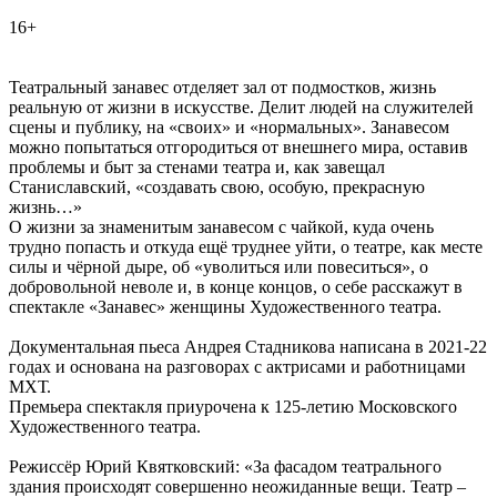
16+
Театральный занавес отделяет зал от подмостков, жизнь
реальную от жизни в искусстве. Делит людей на служителей
сцены и публику, на «своих» и «нормальных». Занавесом
можно попытаться отгородиться от внешнего мира, оставив
проблемы и быт за стенами театра и, как завещал
Станиславский, «создавать свою, особую, прекрасную
жизнь…»
О жизни за знаменитым занавесом с чайкой, куда очень
трудно попасть и откуда ещё труднее уйти, о театре, как месте
силы и чёрной дыре, об «уволиться или повеситься», о
добровольной неволе и, в конце концов, о себе расскажут в
спектакле «Занавес» женщины Художественного театра.
Документальная пьеса Андрея Стадникова написана в 2021-22
годах и основана на разговорах с актрисами и работницами
МХТ.
Премьера спектакля приурочена к 125-летию Московского
Художественного театра.
Режиссёр Юрий Квятковский: «За фасадом театрального
здания происходят совершенно неожиданные вещи. Театр –