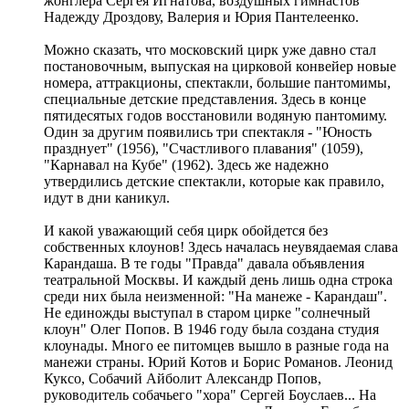
жонглера Сергея Игнатова, воздушных гимнастов
Надежду Дроздову, Валерия и Юрия Пантелеенко.
Можно сказать, что московский цирк уже давно стал
постановочным, выпуская на цирковой конвейер новые
номера, аттракционы, спектакли, большие пантомимы,
специальные детские представления. Здесь в конце
пятидесятых годов восстановили водяную пантомиму.
Один за другим появились три спектакля - "Юность
празднует" (1956), "Счастливого плавания" (1059),
"Карнавал на Кубе" (1962). Здесь же надежно
утвердились детские спектакли, которые как правило,
идут в дни каникул.
И какой уважающий себя цирк обойдется без
собственных клоунов! Здесь началась неувядаемая слава
Карандаша. В те годы "Правда" давала объявления
театральной Москвы. И каждый день лишь одна строка
среди них была неизменной: "На манеже - Карандаш".
Не единожды выступал в старом цирке "солнечный
клоун" Олег Попов. В 1946 году была создана студия
клоунады. Много ее питомцев вышло в разные года на
манежи страны. Юрий Котов и Борис Романов. Леонид
Куксо, Собачий Айболит Александр Попов,
руководитель собачьего "хора" Сергей Боуслаев... На