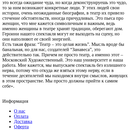
это всегда ожидание чуда, но когда деконструируешь это чудо,
то за ним возникают конкретные люди. У этих людей свои
истории, очень неожиданные биографии, в театр их привело
стечение обстоятельств, иногда причудливых. Это пьеса про
женщин, что мне кажется символичным и важным, ведь
именно женщины в театре хранят традиции, оберегают дом.
Героини нашего спектакля могут не выходить на сцену, но
они наполняют ее своей энергией.
Есть такая фраза: “Театр – это целая жизнь”. Мысль вроде бы
банальная, но для нас, создателей “Занавеса”, это
действительно так. Причем не просто театр, а именно этот –
Московский Художественный. Это наш университет и наша
работа. Мне кажется, мы выпускаем спектакль без излишнего
нерва, потому что откуда же взяться этому нерву, если в
течение десятилетий мы находимся внутри смыслов, живущих
в этом пространстве. Мы просто должны прийти к самим
себе».
Информация
О нас
Оплата
Доставка
Оферта