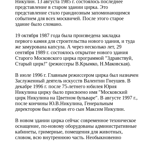
Никулин. 13 августа 1985 г. состоялось последнее
представление в старом здании цирка. Это
представление стало грандиозным запоминающимся
событием для всех москвичей. После этого старое
здание было сломано.
19 октября 1987 года была произведена закладка
первого камня для строительства нового здания, и туда
же замурована капсула. А через несколько лет, 29
сентября 1989 г. состоялось открытие нового здания
Старого Московского цирка программой "Здравствуй,
Старый цирк!" (режиссеры В.Крымко, Н.Маковская).
В июле 1996 г. Главным режиссером цирка был назначен
Заслуженный деятель искусств Валентин Гнеушев. В
декабре 1996 г. после 75-летнего юбилея Юрия
Никулина цирку было присвоено имя "Московский
цирк Никулина на Цветном бульваре". В августе 1997 г.,
после кончины Ю.В.Никулина, Генеральным
директором был избран его сын Максим Никулин.
В новом здании цирка сейчас современное техническое
оснащение, по-новому оборудованы административные
кабинеты, гримерные, помещения для животных,
словом, всю внутреннюю часть. Необыкновенно