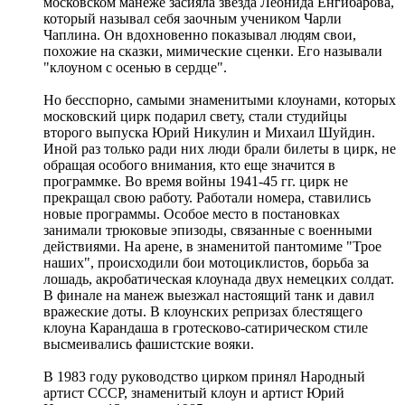
московском манеже засияла звезда Леонида Енгибарова,
который называл себя заочным учеником Чарли
Чаплина. Он вдохновенно показывал людям свои,
похожие на сказки, мимические сценки. Его называли
"клоуном с осенью в сердце".
Но бесспорно, самыми знаменитыми клоунами, которых
московский цирк подарил свету, стали студийцы
второго выпуска Юрий Никулин и Михаил Шуйдин.
Иной раз только ради них люди брали билеты в цирк, не
обращая особого внимания, кто еще значится в
программке. Во время войны 1941-45 гг. цирк не
прекращал свою работу. Работали номера, ставились
новые программы. Особое место в постановках
занимали трюковые эпизоды, связанные с военными
действиями. На арене, в знаменитой пантомиме "Трое
наших", происходили бои мотоциклистов, борьба за
лошадь, акробатическая клоунада двух немецких солдат.
В финале на манеж выезжал настоящий танк и давил
вражеские доты. В клоунских репризах блестящего
клоуна Карандаша в гротесково-сатирическом стиле
высмеивались фашистские вояки.
В 1983 году руководство цирком принял Народный
артист СССР, знаменитый клоун и артист Юрий