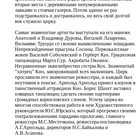
вторые места с деревянными ненумерованными
лавками и стоячая галерея. Потом здание не раз
подстраивалось и достраивалось, но весь свой долгий
век служило цирку.
Самые знаменитые артисты выступали на его манеже.
Анатолий и Владимир Дуровы, Виталий Лазаренко,
Вильмямс Труцци со своими вышколенными лошадьми.
Непревзойденные прыгуны Сосины. Первокалссные
жокеи Василий Соболевский и Герберт Кук. Грациозная
танцовщица Марта Сур. Акробаты Океанос.
Несравненные эквилибристки сестры Кох. Знаменитый
"хитрец" Кио, завороживший всех мальчишек. Цирк
прославили его знаменитые режиссеры, и каждый был
неутомим в поиске. Арнольд Арнольд привел клоунов в
таинственный аттракцион Кио. Борис Шахет заставил
изящных танцовщиц сделать своими партнерами
громадных корниловских слонов. Успеху цирка во
многом способствовала работа в нем Художественного
руководителя Ю.С.Юрского, который прогремел своими
театрализованными парадами-прологами, главного
режиссера М.С.Местечкина, режиссера-постановщика
А.Г.Арнольда, директоров Н.С.Байкалова и
А.В.Асанова.