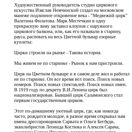
Худоужественный руководитель студии циркового
искусства Изяслав Немчинский создал на московском
манеже подлинное откровение века - "Медвежий цирк"
Валетниа Филатова. Марк Местечкин в одну
прекрасную зиму заставил клоунов с наружного
циркового балкона, или, как его называли в старину,
рауса, распевать на весь Цветной бульвар озорные
куплеты:
Цирки строили на рынке - Такова история.
Мы живем не по старинке - Рынок к нам пристроили.
Цирк на Цветном бульваре и в самом деле жил и работал
не по старинке. Он все время вел поиск. Поиск новых
номеров. Поиск новых спектаклей. Поиск новых имен.
В 1919 году по декрету В.И.Ленина цирк был
национализирован. Бывший цирк Саламонского стал
первым государственным цирком.
Этот по-домашнему уютный цирк, где, как никогда
часто, рождатся молодое, в разное время открывал нам
имена дрессировщиков Сарвата и Ольги Бегбуди,
эквилибристов Леонида Костюка и Алексея Сарача,