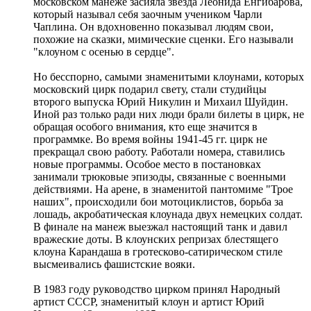
московском манеже засияла звезда Леонида Енгибарова,
который называл себя заочным учеником Чарли
Чаплина. Он вдохновенно показывал людям свои,
похожие на сказки, мимические сценки. Его называли
"клоуном с осенью в сердце".
Но бесспорно, самыми знаменитыми клоунами, которых
московский цирк подарил свету, стали студийцы
второго выпуска Юрий Никулин и Михаил Шуйдин.
Иной раз только ради них люди брали билеты в цирк, не
обращая особого внимания, кто еще значится в
программке. Во время войны 1941-45 гг. цирк не
прекращал свою работу. Работали номера, ставились
новые программы. Особое место в постановках
занимали трюковые эпизоды, связанные с военными
действиями. На арене, в знаменитой пантомиме "Трое
наших", происходили бои мотоциклистов, борьба за
лошадь, акробатическая клоунада двух немецких солдат.
В финале на манеж выезжал настоящий танк и давил
вражеские доты. В клоунских репризах блестящего
клоуна Карандаша в гротесково-сатирическом стиле
высмеивались фашистские вояки.
В 1983 году руководство цирком принял Народный
артист СССР, знаменитый клоун и артист Юрий