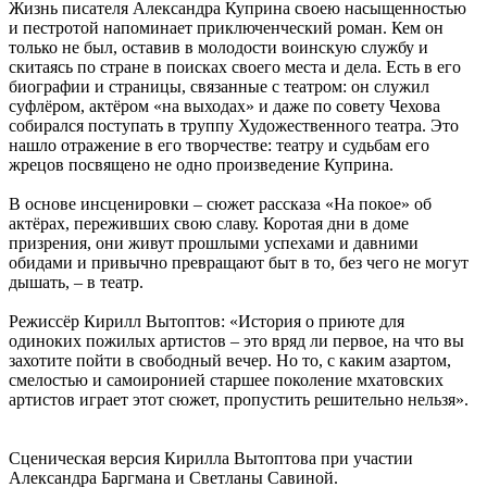
Жизнь писателя Александра Куприна своею насыщенностью
и пестротой напоминает приключенческий роман. Кем он
только не был, оставив в молодости воинскую службу и
скитаясь по стране в поисках своего места и дела. Есть в его
биографии и страницы, связанные с театром: он служил
суфлёром, актёром «на выходах» и даже по совету Чехова
собирался поступать в труппу Художественного театра. Это
нашло отражение в его творчестве: театру и судьбам его
жрецов посвящено не одно произведение Куприна.
В основе инсценировки – сюжет рассказа «На покое» об
актёрах, переживших свою славу. Коротая дни в доме
призрения, они живут прошлыми успехами и давними
обидами и привычно превращают быт в то, без чего не могут
дышать, – в театр.
Режиссёр Кирилл Вытоптов: «История о приюте для
одиноких пожилых артистов – это вряд ли первое, на что вы
захотите пойти в свободный вечер. Но то, с каким азартом,
смелостью и самоиронией старшее поколение мхатовских
артистов играет этот сюжет, пропустить решительно нельзя».
Сценическая версия Кирилла Вытоптова при участии
Александра Баргмана и Светланы Савиной.