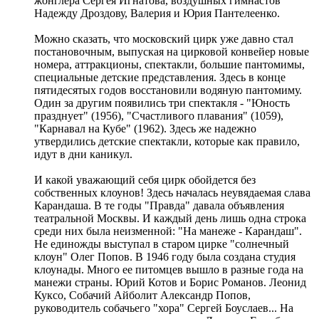
жонглера Сергея Игнатова, воздушных гимнастов
Надежду Дроздову, Валерия и Юрия Пантелеенко.
Можно сказать, что московский цирк уже давно стал
постановочным, выпуская на цирковой конвейер новые
номера, аттракционы, спектакли, большие пантомимы,
специальные детские представления. Здесь в конце
пятидесятых годов восстановили водяную пантомиму.
Один за другим появились три спектакля - "Юность
празднует" (1956), "Счастливого плавания" (1059),
"Карнавал на Кубе" (1962). Здесь же надежно
утвердились детские спектакли, которые как правило,
идут в дни каникул.
И какой уважающий себя цирк обойдется без
собственных клоунов! Здесь началась неувядаемая слава
Карандаша. В те годы "Правда" давала объявления
театральной Москвы. И каждый день лишь одна строка
среди них была неизменной: "На манеже - Карандаш".
Не единожды выступал в старом цирке "солнечный
клоун" Олег Попов. В 1946 году была создана студия
клоунады. Много ее питомцев вышло в разные года на
манежи страны. Юрий Котов и Борис Романов. Леонид
Куксо, Собачий Айболит Александр Попов,
руководитель собачьего "хора" Сергей Боуслаев... На