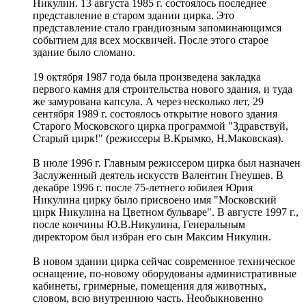
Никулин. 13 августа 1985 г. состоялось последнее
представление в старом здании цирка. Это
представление стало грандиозным запоминающимся
событием для всех москвичей. После этого старое
здание было сломано.
19 октября 1987 года была произведена закладка
первого камня для строительства нового здания, и туда
же замурована капсула. А через несколько лет, 29
сентября 1989 г. состоялось открытие нового здания
Старого Московского цирка программой "Здравствуй,
Старый цирк!" (режиссеры В.Крымко, Н.Маковская).
В июле 1996 г. Главным режиссером цирка был назначен
Заслуженный деятель искусств Валентин Гнеушев. В
декабре 1996 г. после 75-летнего юбилея Юрия
Никулина цирку было присвоено имя "Московский
цирк Никулина на Цветном бульваре". В августе 1997 г.,
после кончины Ю.В.Никулина, Генеральным
директором был избран его сын Максим Никулин.
В новом здании цирка сейчас современное техническое
оснащение, по-новому оборудованы административные
кабинеты, гримерные, помещения для животных,
словом, всю внутреннюю часть. Необыкновенно