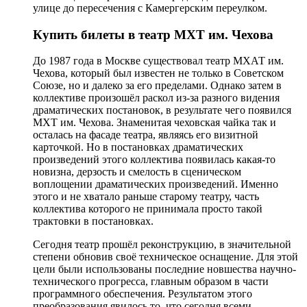
улице до пересечения с Камергерским переулком.
Купить билеты в театр МХТ им. Чехова
До 1987 года в Москве существовал театр МХАТ им.
Чехова, который был известен не только в Советском
Союзе, но и далеко за его пределами. Однако затем в
коллективе произошёл раскол из-за разного видения
драматических постановок, в результате чего появился
МХТ им. Чехова. Знаменитая чеховская чайка так и
осталась на фасаде театра, являясь его визитной
карточкой. Но в постановках драматических
произведений этого коллектива появилась какая-то
новизна, дерзость и смелость в сценическом
воплощении драматических произведений. Именно
этого и не хватало раньше старому театру, часть
коллектива которого не принимала просто такой
трактовки в постановках.
Сегодня театр прошёл реконструкцию, в значительной
степени обновив своё техническое оснащение. Для этой
цели были использованы последние новшества научно-
технического прогресса, главным образом в части
программного обеспечения. Результатом этого
преобразования явилось то, что сегодня всеми