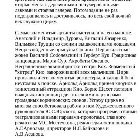
вторые места с деревянными ненумерованными
лавками и стоячая галерея. Потом здание не раз
подстраивалось и достраивалось, но весь свой долгий
век служило цирку.
Самые знаменитые артисты выступали на его манеже.
Анатолий и Владимир Дуровы, Виталий Лазаренко,
Вильмямс Труцци со своими вышколенными лошадьми.
Непревзойденные прыгуны Сосины. Первокалссные
жокеи Василий Соболевский и Герберт Кук. Грациозная
танцовщица Марта Сур. Акробаты Океанос.
Несравненные эквилибристки сестры Кох. Знаменитый
"хитрец" Кио, завороживший всех мальчишек. Цирк
прославили его знаменитые режиссеры, и каждый был
неутомим в поиске. Арнольд Арнольд привел клоунов в
таинственный аттракцион Кио. Борис Шахет заставил
изящных танцовщиц сделать своими партнерами
громадных корниловских слонов. Успеху цирка во
многом способствовала работа в нем Художественного
руководителя Ю.С.Юрского, который прогремел своими
театрализованными парадами-прологами, главного
режиссера М.С.Местечкина, режиссера-постановщика
А.Г.Арнольда, директоров Н.С.Байкалова и
А.В.Асанова.