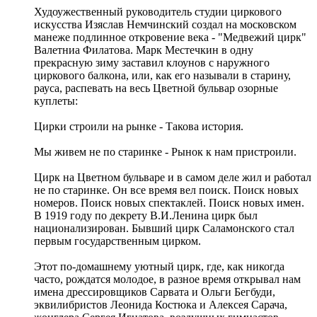
Худоужественный руководитель студии циркового
искусства Изяслав Немчинский создал на московском
манеже подлинное откровение века - "Медвежий цирк"
Валетниа Филатова. Марк Местечкин в одну
прекрасную зиму заставил клоунов с наружного
циркового балкона, или, как его называли в старину,
рауса, распевать на весь Цветной бульвар озорные
куплеты:
Цирки строили на рынке - Такова история.
Мы живем не по старинке - Рынок к нам пристроили.
Цирк на Цветном бульваре и в самом деле жил и работал
не по старинке. Он все время вел поиск. Поиск новых
номеров. Поиск новых спектаклей. Поиск новых имен.
В 1919 году по декрету В.И.Ленина цирк был
национализирован. Бывший цирк Саламонского стал
первым государственным цирком.
Этот по-домашнему уютный цирк, где, как никогда
часто, рождатся молодое, в разное время открывал нам
имена дрессировщиков Сарвата и Ольги Бегбуди,
эквилибристов Леонида Костюка и Алексея Сарача,