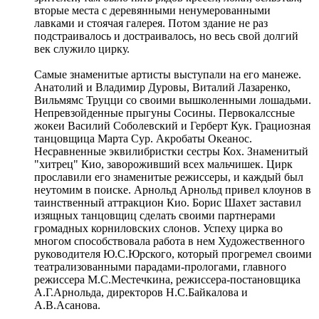
вторые места с деревянными ненумерованными
лавками и стоячая галерея. Потом здание не раз
подстраивалось и достраивалось, но весь свой долгий
век служило цирку.
Самые знаменитые артисты выступали на его манеже.
Анатолий и Владимир Дуровы, Виталий Лазаренко,
Вильмямс Труцци со своими вышколенными лошадьми.
Непревзойденные прыгуны Сосины. Первокалссные
жокеи Василий Соболевский и Герберт Кук. Грациозная
танцовщица Марта Сур. Акробаты Океанос.
Несравненные эквилибристки сестры Кох. Знаменитый
"хитрец" Кио, завороживший всех мальчишек. Цирк
прославили его знаменитые режиссеры, и каждый был
неутомим в поиске. Арнольд Арнольд привел клоунов в
таинственный аттракцион Кио. Борис Шахет заставил
изящных танцовщиц сделать своими партнерами
громадных корниловских слонов. Успеху цирка во
многом способствовала работа в нем Художественного
руководителя Ю.С.Юрского, который прогремел своими
театрализованными парадами-прологами, главного
режиссера М.С.Местечкина, режиссера-постановщика
А.Г.Арнольда, директоров Н.С.Байкалова и
А.В.Асанова.