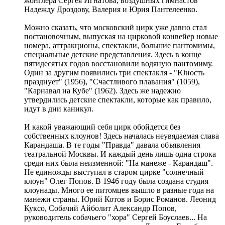
жонглера Сергея Игнатова, воздушных гимнастов
Надежду Дроздову, Валерия и Юрия Пантелеенко.
Можно сказать, что московский цирк уже давно стал
постановочным, выпуская на цирковой конвейер новые
номера, аттракционы, спектакли, большие пантомимы,
специальные детские представления. Здесь в конце
пятидесятых годов восстановили водяную пантомиму.
Один за другим появились три спектакля - "Юность
празднует" (1956), "Счастливого плавания" (1059),
"Карнавал на Кубе" (1962). Здесь же надежно
утвердились детские спектакли, которые как правило,
идут в дни каникул.
И какой уважающий себя цирк обойдется без
собственных клоунов! Здесь началась неувядаемая слава
Карандаша. В те годы "Правда" давала объявления
театральной Москвы. И каждый день лишь одна строка
среди них была неизменной: "На манеже - Карандаш".
Не единожды выступал в старом цирке "солнечный
клоун" Олег Попов. В 1946 году была создана студия
клоунады. Много ее питомцев вышло в разные года на
манежи страны. Юрий Котов и Борис Романов. Леонид
Куксо, Собачий Айболит Александр Попов,
руководитель собачьего "хора" Сергей Боуслаев... На