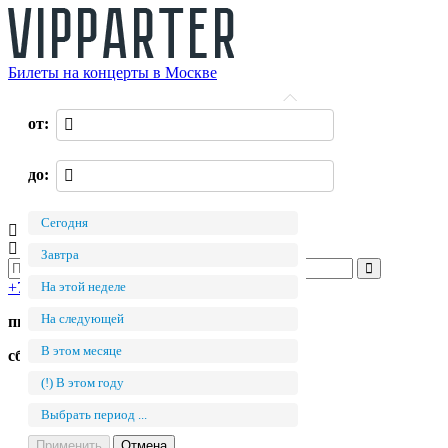
Билеты на концерты в Москве
О нас
от:
Оплата
Доставка
Оферта
до:
Контакты
Возврат билетов
Сегодня
Войти
Регистрация
0 руб.
Завтра
+7 (495) 411-90-82
На этой неделе
На следующей
пн.-пт. с 11:00 до 19:00
В этом месяце
сб.-вс. с 11:00 до 17:00
(!) В этом году
Концертные залы
Билеты на концерт в Кремле
Выбрать период ...
Билеты Барвиха Luxury Village
Билеты в LIVE Арена
Применить
Отмена