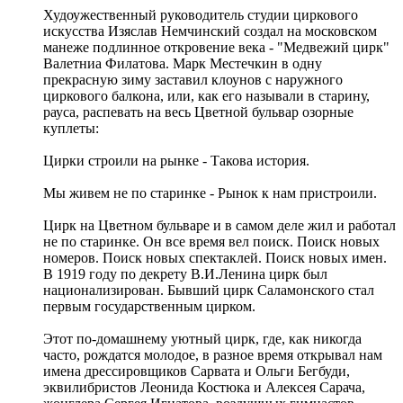
Худоужественный руководитель студии циркового
искусства Изяслав Немчинский создал на московском
манеже подлинное откровение века - "Медвежий цирк"
Валетниа Филатова. Марк Местечкин в одну
прекрасную зиму заставил клоунов с наружного
циркового балкона, или, как его называли в старину,
рауса, распевать на весь Цветной бульвар озорные
куплеты:
Цирки строили на рынке - Такова история.
Мы живем не по старинке - Рынок к нам пристроили.
Цирк на Цветном бульваре и в самом деле жил и работал
не по старинке. Он все время вел поиск. Поиск новых
номеров. Поиск новых спектаклей. Поиск новых имен.
В 1919 году по декрету В.И.Ленина цирк был
национализирован. Бывший цирк Саламонского стал
первым государственным цирком.
Этот по-домашнему уютный цирк, где, как никогда
часто, рождатся молодое, в разное время открывал нам
имена дрессировщиков Сарвата и Ольги Бегбуди,
эквилибристов Леонида Костюка и Алексея Сарача,