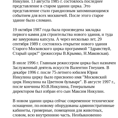
Никулин. 13 августа 1985 г. состоялось последнее
представление в старом здании цирка. Это
представление стало грандиозным запоминающимся
событием для всех москвичей. После этого старое
здание было сломано.
19 октября 1987 года была произведена закладка
первого камня для строительства нового здания, и туда
же замурована капсула. А через несколько лет, 29
сентября 1989 г. состоялось открытие нового здания
Старого Московского цирка программой "Здравствуй,
Старый цирк!" (режиссеры В.Крымко, Н.Маковская).
В июле 1996 г. Главным режиссером цирка был назначен
Заслуженный деятель искусств Валентин Гнеушев. В
декабре 1996 г. после 75-летнего юбилея Юрия
Никулина цирку было присвоено имя "Московский
цирк Никулина на Цветном бульваре". В августе 1997 г.,
после кончины Ю.В.Никулина, Генеральным
директором был избран его сын Максим Никулин.
В новом здании цирка сейчас современное техническое
оснащение, по-новому оборудованы административные
кабинеты, гримерные, помещения для животных,
словом, всю внутреннюю часть. Необыкновенно