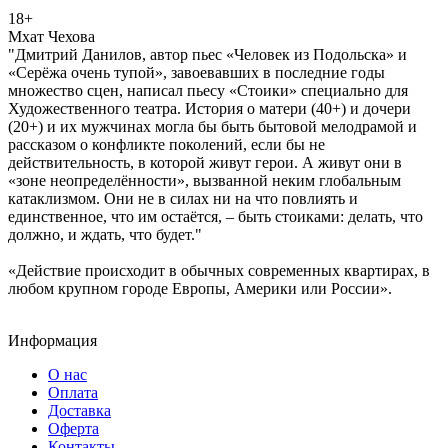
18+
Мхат Чехова
"Дмитрий Данилов, автор пьес «Человек из Подольска» и
«Серёжа очень тупой», завоевавших в последние годы
множество сцен, написал пьесу «Стоики» специально для
Художественного театра. История о матери (40+) и дочери
(20+) и их мужчинах могла бы быть бытовой мелодрамой и
рассказом о конфликте поколений, если бы не
действительность, в которой живут герои. А живут они в
«зоне неопределённости», вызванной неким глобальным
катаклизмом. Они не в силах ни на что повлиять и
единственное, что им остаётся, – быть стоиками: делать, что
должно, и ждать, что будет."
«Действие происходит в обычных современных квартирах, в
любом крупном городе Европы, Америки или России».
Информация
О нас
Оплата
Доставка
Оферта
Контакты