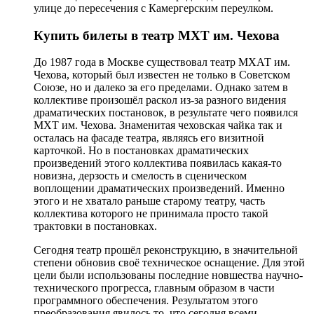
улице до пересечения с Камергерским переулком.
Купить билеты в театр МХТ им. Чехова
До 1987 года в Москве существовал театр МХАТ им.
Чехова, который был известен не только в Советском
Союзе, но и далеко за его пределами. Однако затем в
коллективе произошёл раскол из-за разного видения
драматических постановок, в результате чего появился
МХТ им. Чехова. Знаменитая чеховская чайка так и
осталась на фасаде театра, являясь его визитной
карточкой. Но в постановках драматических
произведений этого коллектива появилась какая-то
новизна, дерзость и смелость в сценическом
воплощении драматических произведений. Именно
этого и не хватало раньше старому театру, часть
коллектива которого не принимала просто такой
трактовки в постановках.
Сегодня театр прошёл реконструкцию, в значительной
степени обновив своё техническое оснащение. Для этой
цели были использованы последние новшества научно-
технического прогресса, главным образом в части
программного обеспечения. Результатом этого
преобразования явилось то, что сегодня всеми