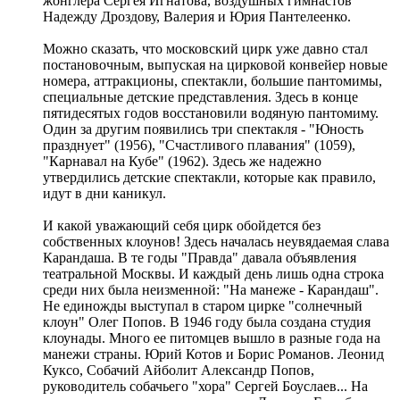
жонглера Сергея Игнатова, воздушных гимнастов
Надежду Дроздову, Валерия и Юрия Пантелеенко.
Можно сказать, что московский цирк уже давно стал
постановочным, выпуская на цирковой конвейер новые
номера, аттракционы, спектакли, большие пантомимы,
специальные детские представления. Здесь в конце
пятидесятых годов восстановили водяную пантомиму.
Один за другим появились три спектакля - "Юность
празднует" (1956), "Счастливого плавания" (1059),
"Карнавал на Кубе" (1962). Здесь же надежно
утвердились детские спектакли, которые как правило,
идут в дни каникул.
И какой уважающий себя цирк обойдется без
собственных клоунов! Здесь началась неувядаемая слава
Карандаша. В те годы "Правда" давала объявления
театральной Москвы. И каждый день лишь одна строка
среди них была неизменной: "На манеже - Карандаш".
Не единожды выступал в старом цирке "солнечный
клоун" Олег Попов. В 1946 году была создана студия
клоунады. Много ее питомцев вышло в разные года на
манежи страны. Юрий Котов и Борис Романов. Леонид
Куксо, Собачий Айболит Александр Попов,
руководитель собачьего "хора" Сергей Боуслаев... На