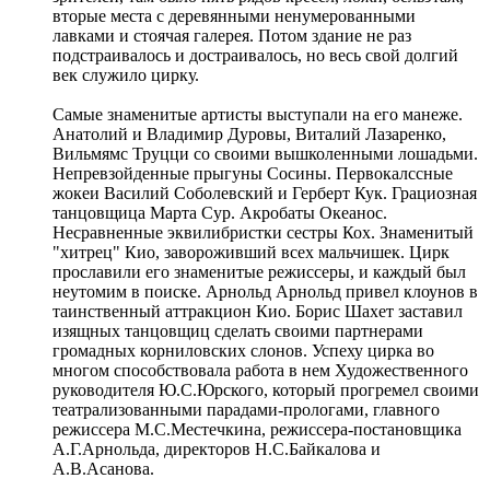
вторые места с деревянными ненумерованными
лавками и стоячая галерея. Потом здание не раз
подстраивалось и достраивалось, но весь свой долгий
век служило цирку.
Самые знаменитые артисты выступали на его манеже.
Анатолий и Владимир Дуровы, Виталий Лазаренко,
Вильмямс Труцци со своими вышколенными лошадьми.
Непревзойденные прыгуны Сосины. Первокалссные
жокеи Василий Соболевский и Герберт Кук. Грациозная
танцовщица Марта Сур. Акробаты Океанос.
Несравненные эквилибристки сестры Кох. Знаменитый
"хитрец" Кио, завороживший всех мальчишек. Цирк
прославили его знаменитые режиссеры, и каждый был
неутомим в поиске. Арнольд Арнольд привел клоунов в
таинственный аттракцион Кио. Борис Шахет заставил
изящных танцовщиц сделать своими партнерами
громадных корниловских слонов. Успеху цирка во
многом способствовала работа в нем Художественного
руководителя Ю.С.Юрского, который прогремел своими
театрализованными парадами-прологами, главного
режиссера М.С.Местечкина, режиссера-постановщика
А.Г.Арнольда, директоров Н.С.Байкалова и
А.В.Асанова.