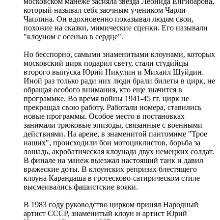
московском манеже засияла звезда Леонида Енгибарова,
который называл себя заочным учеником Чарли
Чаплина. Он вдохновенно показывал людям свои,
похожие на сказки, мимические сценки. Его называли
"клоуном с осенью в сердце".
Но бесспорно, самыми знаменитыми клоунами, которых
московский цирк подарил свету, стали студийцы
второго выпуска Юрий Никулин и Михаил Шуйдин.
Иной раз только ради них люди брали билеты в цирк, не
обращая особого внимания, кто еще значится в
программке. Во время войны 1941-45 гг. цирк не
прекращал свою работу. Работали номера, ставились
новые программы. Особое место в постановках
занимали трюковые эпизоды, связанные с военными
действиями. На арене, в знаменитой пантомиме "Трое
наших", происходили бои мотоциклистов, борьба за
лошадь, акробатическая клоунада двух немецких солдат.
В финале на манеж выезжал настоящий танк и давил
вражеские доты. В клоунских репризах блестящего
клоуна Карандаша в гротесково-сатирическом стиле
высмеивались фашистские вояки.
В 1983 году руководство цирком принял Народный
артист СССР, знаменитый клоун и артист Юрий