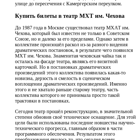
улице до пересечения с Камергерским переулком.
Купить билеты в театр МХТ им. Чехова
До 1987 года в Москве существовал театр МХАТ им.
Чехова, который был известен не только в Советском
Союзе, но и далеко за его пределами. Однако затем в
коллективе произошёл раскол из-за разного видения
драматических постановок, в результате чего появился
МХТ им. Чехова. Знаменитая чеховская чайка так и
осталась на фасаде театра, являясь его визитной
карточкой. Но в постановках драматических
произведений этого коллектива появилась какая-то
новизна, дерзость и смелость в сценическом
воплощении драматических произведений. Именно
этого и не хватало раньше старому театру, часть
коллектива которого не принимала просто такой
трактовки в постановках.
Сегодня театр прошёл реконструкцию, в значительной
степени обновив своё техническое оснащение. Для этой
цели были использованы последние новшества научно-
технического прогресса, главным образом в части
программного обеспечения. Результатом этого
преобразования явилось то, что сегодня всеми