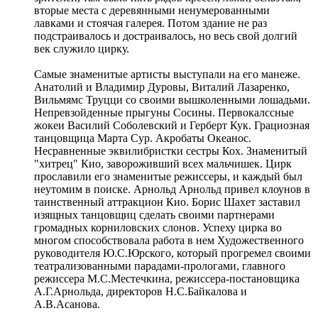
вторые места с деревянными ненумерованными
лавками и стоячая галерея. Потом здание не раз
подстраивалось и достраивалось, но весь свой долгий
век служило цирку.
Самые знаменитые артисты выступали на его манеже.
Анатолий и Владимир Дуровы, Виталий Лазаренко,
Вильмямс Труцци со своими вышколенными лошадьми.
Непревзойденные прыгуны Сосины. Первокалссные
жокеи Василий Соболевский и Герберт Кук. Грациозная
танцовщица Марта Сур. Акробаты Океанос.
Несравненные эквилибристки сестры Кох. Знаменитый
"хитрец" Кио, завороживший всех мальчишек. Цирк
прославили его знаменитые режиссеры, и каждый был
неутомим в поиске. Арнольд Арнольд привел клоунов в
таинственный аттракцион Кио. Борис Шахет заставил
изящных танцовщиц сделать своими партнерами
громадных корниловских слонов. Успеху цирка во
многом способствовала работа в нем Художественного
руководителя Ю.С.Юрского, который прогремел своими
театрализованными парадами-прологами, главного
режиссера М.С.Местечкина, режиссера-постановщика
А.Г.Арнольда, директоров Н.С.Байкалова и
А.В.Асанова.