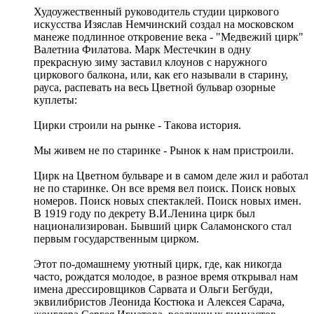
Худоужественный руководитель студии циркового
искусства Изяслав Немчинский создал на московском
манеже подлинное откровение века - "Медвежий цирк"
Валетниа Филатова. Марк Местечкин в одну
прекрасную зиму заставил клоунов с наружного
циркового балкона, или, как его называли в старину,
рауса, распевать на весь Цветной бульвар озорные
куплеты:
Цирки строили на рынке - Такова история.
Мы живем не по старинке - Рынок к нам пристроили.
Цирк на Цветном бульваре и в самом деле жил и работал
не по старинке. Он все время вел поиск. Поиск новых
номеров. Поиск новых спектаклей. Поиск новых имен.
В 1919 году по декрету В.И.Ленина цирк был
национализирован. Бывший цирк Саламонского стал
первым государственным цирком.
Этот по-домашнему уютный цирк, где, как никогда
часто, рождатся молодое, в разное время открывал нам
имена дрессировщиков Сарвата и Ольги Бегбуди,
эквилибристов Леонида Костюка и Алексея Сарача,