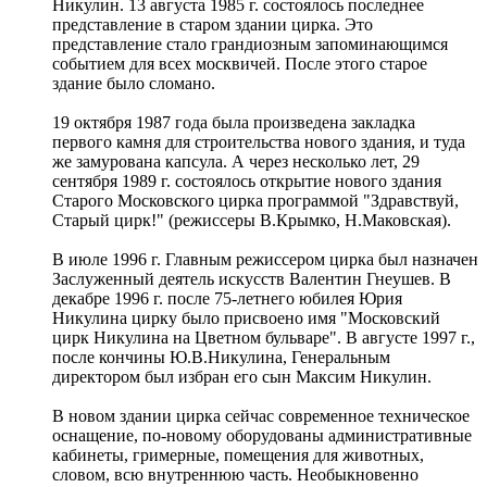
Никулин. 13 августа 1985 г. состоялось последнее
представление в старом здании цирка. Это
представление стало грандиозным запоминающимся
событием для всех москвичей. После этого старое
здание было сломано.
19 октября 1987 года была произведена закладка
первого камня для строительства нового здания, и туда
же замурована капсула. А через несколько лет, 29
сентября 1989 г. состоялось открытие нового здания
Старого Московского цирка программой "Здравствуй,
Старый цирк!" (режиссеры В.Крымко, Н.Маковская).
В июле 1996 г. Главным режиссером цирка был назначен
Заслуженный деятель искусств Валентин Гнеушев. В
декабре 1996 г. после 75-летнего юбилея Юрия
Никулина цирку было присвоено имя "Московский
цирк Никулина на Цветном бульваре". В августе 1997 г.,
после кончины Ю.В.Никулина, Генеральным
директором был избран его сын Максим Никулин.
В новом здании цирка сейчас современное техническое
оснащение, по-новому оборудованы административные
кабинеты, гримерные, помещения для животных,
словом, всю внутреннюю часть. Необыкновенно