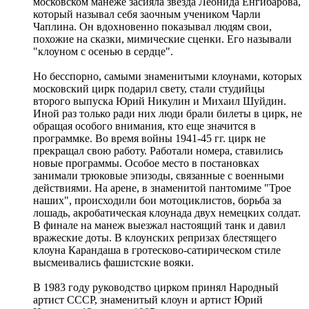
московском манеже засияла звезда Леонида Енгибарова,
который называл себя заочным учеником Чарли
Чаплина. Он вдохновенно показывал людям свои,
похожие на сказки, мимические сценки. Его называли
"клоуном с осенью в сердце".
Но бесспорно, самыми знаменитыми клоунами, которых
московский цирк подарил свету, стали студийцы
второго выпуска Юрий Никулин и Михаил Шуйдин.
Иной раз только ради них люди брали билеты в цирк, не
обращая особого внимания, кто еще значится в
программке. Во время войны 1941-45 гг. цирк не
прекращал свою работу. Работали номера, ставились
новые программы. Особое место в постановках
занимали трюковые эпизоды, связанные с военными
действиями. На арене, в знаменитой пантомиме "Трое
наших", происходили бои мотоциклистов, борьба за
лошадь, акробатическая клоунада двух немецких солдат.
В финале на манеж выезжал настоящий танк и давил
вражеские доты. В клоунских репризах блестящего
клоуна Карандаша в гротесково-сатирическом стиле
высмеивались фашистские вояки.
В 1983 году руководство цирком принял Народный
артист СССР, знаменитый клоун и артист Юрий