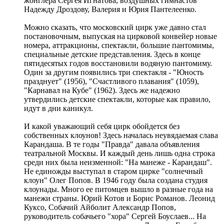
жонглера Сергея Игнатова, воздушных гимнастов
Надежду Дроздову, Валерия и Юрия Пантелеенко.
Можно сказать, что московский цирк уже давно стал
постановочным, выпуская на цирковой конвейер новые
номера, аттракционы, спектакли, большие пантомимы,
специальные детские представления. Здесь в конце
пятидесятых годов восстановили водяную пантомиму.
Один за другим появились три спектакля - "Юность
празднует" (1956), "Счастливого плавания" (1059),
"Карнавал на Кубе" (1962). Здесь же надежно
утвердились детские спектакли, которые как правило,
идут в дни каникул.
И какой уважающий себя цирк обойдется без
собственных клоунов! Здесь началась неувядаемая слава
Карандаша. В те годы "Правда" давала объявления
театральной Москвы. И каждый день лишь одна строка
среди них была неизменной: "На манеже - Карандаш".
Не единожды выступал в старом цирке "солнечный
клоун" Олег Попов. В 1946 году была создана студия
клоунады. Много ее питомцев вышло в разные года на
манежи страны. Юрий Котов и Борис Романов. Леонид
Куксо, Собачий Айболит Александр Попов,
руководитель собачьего "хора" Сергей Боуслаев... На