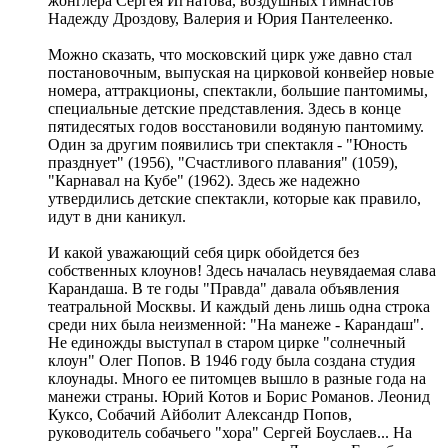
жонглера Сергея Игнатова, воздушных гимнастов
Надежду Дроздову, Валерия и Юрия Пантелеенко.
Можно сказать, что московский цирк уже давно стал
постановочным, выпуская на цирковой конвейер новые
номера, аттракционы, спектакли, большие пантомимы,
специальные детские представления. Здесь в конце
пятидесятых годов восстановили водяную пантомиму.
Один за другим появились три спектакля - "Юность
празднует" (1956), "Счастливого плавания" (1059),
"Карнавал на Кубе" (1962). Здесь же надежно
утвердились детские спектакли, которые как правило,
идут в дни каникул.
И какой уважающий себя цирк обойдется без
собственных клоунов! Здесь началась неувядаемая слава
Карандаша. В те годы "Правда" давала объявления
театральной Москвы. И каждый день лишь одна строка
среди них была неизменной: "На манеже - Карандаш".
Не единожды выступал в старом цирке "солнечный
клоун" Олег Попов. В 1946 году была создана студия
клоунады. Много ее питомцев вышло в разные года на
манежи страны. Юрий Котов и Борис Романов. Леонид
Куксо, Собачий Айболит Александр Попов,
руководитель собачьего "хора" Сергей Боуслаев... На