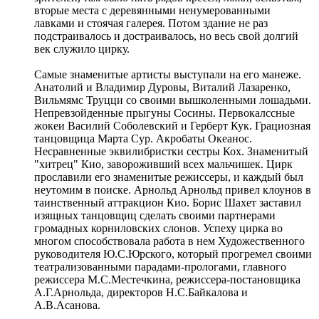
вторые места с деревянными ненумерованными
лавками и стоячая галерея. Потом здание не раз
подстраивалось и достраивалось, но весь свой долгий
век служило цирку.
Самые знаменитые артисты выступали на его манеже.
Анатолий и Владимир Дуровы, Виталий Лазаренко,
Вильмямс Труцци со своими вышколенными лошадьми.
Непревзойденные прыгуны Сосины. Первокалссные
жокеи Василий Соболевский и Герберт Кук. Грациозная
танцовщица Марта Сур. Акробаты Океанос.
Несравненные эквилибристки сестры Кох. Знаменитый
"хитрец" Кио, завороживший всех мальчишек. Цирк
прославили его знаменитые режиссеры, и каждый был
неутомим в поиске. Арнольд Арнольд привел клоунов в
таинственный аттракцион Кио. Борис Шахет заставил
изящных танцовщиц сделать своими партнерами
громадных корниловских слонов. Успеху цирка во
многом способствовала работа в нем Художественного
руководителя Ю.С.Юрского, который прогремел своими
театрализованными парадами-прологами, главного
режиссера М.С.Местечкина, режиссера-постановщика
А.Г.Арнольда, директоров Н.С.Байкалова и
А.В.Асанова.