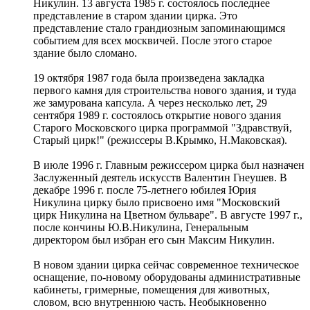
Никулин. 13 августа 1985 г. состоялось последнее
представление в старом здании цирка. Это
представление стало грандиозным запоминающимся
событием для всех москвичей. После этого старое
здание было сломано.
19 октября 1987 года была произведена закладка
первого камня для строительства нового здания, и туда
же замурована капсула. А через несколько лет, 29
сентября 1989 г. состоялось открытие нового здания
Старого Московского цирка программой "Здравствуй,
Старый цирк!" (режиссеры В.Крымко, Н.Маковская).
В июле 1996 г. Главным режиссером цирка был назначен
Заслуженный деятель искусств Валентин Гнеушев. В
декабре 1996 г. после 75-летнего юбилея Юрия
Никулина цирку было присвоено имя "Московский
цирк Никулина на Цветном бульваре". В августе 1997 г.,
после кончины Ю.В.Никулина, Генеральным
директором был избран его сын Максим Никулин.
В новом здании цирка сейчас современное техническое
оснащение, по-новому оборудованы административные
кабинеты, гримерные, помещения для животных,
словом, всю внутреннюю часть. Необыкновенно