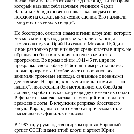
московском манеже засияла звезда Леонида Енгибарова,
который называл себя заочным учеником Чарли
Чаплина. Он вдохновенно показывал людям свои,
похожие на сказки, мимические сценки. Его называли
"клоуном с осенью в сердце".
Но бесспорно, самыми знаменитыми клоунами, которых
московский цирк подарил свету, стали студийцы
второго выпуска Юрий Никулин и Михаил Шуйдин.
Иной раз только ради них люди брали билеты в цирк, не
обращая особого внимания, кто еще значится в
программке. Во время войны 1941-45 гг. цирк не
прекращал свою работу. Работали номера, ставились
новые программы. Особое место в постановках
занимали трюковые эпизоды, связанные с военными
действиями. На арене, в знаменитой пантомиме "Трое
наших", происходили бои мотоциклистов, борьба за
лошадь, акробатическая клоунада двух немецких солдат.
В финале на манеж выезжал настоящий танк и давил
вражеские доты. В клоунских репризах блестящего
клоуна Карандаша в гротесково-сатирическом стиле
высмеивались фашистские вояки.
В 1983 году руководство цирком принял Народный
артист СССР, знаменитый клоун и артист Юрий