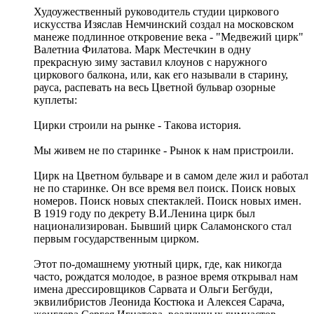
Худоужественный руководитель студии циркового
искусства Изяслав Немчинский создал на московском
манеже подлинное откровение века - "Медвежий цирк"
Валетниа Филатова. Марк Местечкин в одну
прекрасную зиму заставил клоунов с наружного
циркового балкона, или, как его называли в старину,
рауса, распевать на весь Цветной бульвар озорные
куплеты:
Цирки строили на рынке - Такова история.
Мы живем не по старинке - Рынок к нам пристроили.
Цирк на Цветном бульваре и в самом деле жил и работал
не по старинке. Он все время вел поиск. Поиск новых
номеров. Поиск новых спектаклей. Поиск новых имен.
В 1919 году по декрету В.И.Ленина цирк был
национализирован. Бывший цирк Саламонского стал
первым государственным цирком.
Этот по-домашнему уютный цирк, где, как никогда
часто, рождатся молодое, в разное время открывал нам
имена дрессировщиков Сарвата и Ольги Бегбуди,
эквилибристов Леонида Костюка и Алексея Сарача,