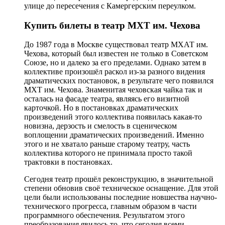
улице до пересечения с Камергерским переулком.
Купить билеты в театр МХТ им. Чехова
До 1987 года в Москве существовал театр МХАТ им.
Чехова, который был известен не только в Советском
Союзе, но и далеко за его пределами. Однако затем в
коллективе произошёл раскол из-за разного видения
драматических постановок, в результате чего появился
МХТ им. Чехова. Знаменитая чеховская чайка так и
осталась на фасаде театра, являясь его визитной
карточкой. Но в постановках драматических
произведений этого коллектива появилась какая-то
новизна, дерзость и смелость в сценическом
воплощении драматических произведений. Именно
этого и не хватало раньше старому театру, часть
коллектива которого не принимала просто такой
трактовки в постановках.
Сегодня театр прошёл реконструкцию, в значительной
степени обновив своё техническое оснащение. Для этой
цели были использованы последние новшества научно-
технического прогресса, главным образом в части
программного обеспечения. Результатом этого
преобразования явилось то, что сегодня всеми