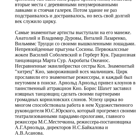
вторые места с деревянными ненумерованными
лавками и стоячая галерея. Потом здание не раз
подстраивалось и достраивалось, но весь свой долгий
век служило цирку.
Самые знаменитые артисты выступали на его манеже.
Анатолий и Владимир Дуровы, Виталий Лазаренко,
Вильмямс Труцци со своими вышколенными лошадьми.
Непревзойденные прыгуны Сосины. Первокалссные
жокеи Василий Соболевский и Герберт Кук. Грациозная
танцовщица Марта Сур. Акробаты Океанос.
Несравненные эквилибристки сестры Кох. Знаменитый
"хитрец" Кио, завороживший всех мальчишек. Цирк
прославили его знаменитые режиссеры, и каждый был
неутомим в поиске. Арнольд Арнольд привел клоунов в
таинственный аттракцион Кио. Борис Шахет заставил
изящных танцовщиц сделать своими партнерами
громадных корниловских слонов. Успеху цирка во
многом способствовала работа в нем Художественного
руководителя Ю.С.Юрского, который прогремел своими
театрализованными парадами-прологами, главного
режиссера М.С.Местечкина, режиссера-постановщика
А.Г.Арнольда, директоров Н.С.Байкалова и
А.В.Асанова.