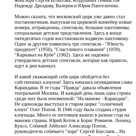
жонглера Сергея Игнатова, воздушных гимнастов
Надежду Дроздову, Валерия и Юрия Пантелеенко.
Можно сказать, что московский цирк уже давно стал
постановочным, выпуская на цирковой конвейер новые
номера, аттракционы, спектакли, большие пантомимы,
специальные детские представления. Здесь в конце
пятидесятых годов восстановили водяную пантомиму.
Один за другим появились три спектакля - "Юность
празднует" (1956), "Счастливого плавания" (1059),
"Карнавал на Кубе" (1962). Здесь же надежно
утвердились детские спектакли, которые как правило,
идут в дни каникул.
И какой уважающий себя цирк обойдется без
собственных клоунов! Здесь началась неувядаемая слава
Карандаша. В те годы "Правда" давала объявления
театральной Москвы. И каждый день лишь одна строка
среди них была неизменной: "На манеже - Карандаш".
Не единожды выступал в старом цирке "солнечный
клоун" Олег Попов. В 1946 году была создана студия
клоунады. Много ее питомцев вышло в разные года на
манежи страны. Юрий Котов и Борис Романов. Леонид
Куксо, Собачий Айболит Александр Попов,
руководитель собачьего "хора" Сергей Боуслаев... На