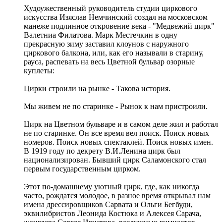
Худоужественный руководитель студии циркового
искусства Изяслав Немчинский создал на московском
манеже подлинное откровение века - "Медвежий цирк"
Валетниа Филатова. Марк Местечкин в одну
прекрасную зиму заставил клоунов с наружного
циркового балкона, или, как его называли в старину,
рауса, распевать на весь Цветной бульвар озорные
куплеты:
Цирки строили на рынке - Такова история.
Мы живем не по старинке - Рынок к нам пристроили.
Цирк на Цветном бульваре и в самом деле жил и работал
не по старинке. Он все время вел поиск. Поиск новых
номеров. Поиск новых спектаклей. Поиск новых имен.
В 1919 году по декрету В.И.Ленина цирк был
национализирован. Бывший цирк Саламонского стал
первым государственным цирком.
Этот по-домашнему уютный цирк, где, как никогда
часто, рождатся молодое, в разное время открывал нам
имена дрессировщиков Сарвата и Ольги Бегбуди,
эквилибристов Леонида Костюка и Алексея Сарача,