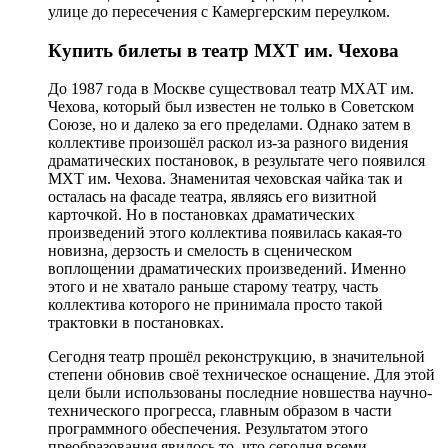
улице до пересечения с Камергерским переулком.
Купить билеты в театр МХТ им. Чехова
До 1987 года в Москве существовал театр МХАТ им.
Чехова, который был известен не только в Советском
Союзе, но и далеко за его пределами. Однако затем в
коллективе произошёл раскол из-за разного видения
драматических постановок, в результате чего появился
МХТ им. Чехова. Знаменитая чеховская чайка так и
осталась на фасаде театра, являясь его визитной
карточкой. Но в постановках драматических
произведений этого коллектива появилась какая-то
новизна, дерзость и смелость в сценическом
воплощении драматических произведений. Именно
этого и не хватало раньше старому театру, часть
коллектива которого не принимала просто такой
трактовки в постановках.
Сегодня театр прошёл реконструкцию, в значительной
степени обновив своё техническое оснащение. Для этой
цели были использованы последние новшества научно-
технического прогресса, главным образом в части
программного обеспечения. Результатом этого
преобразования явилось то, что сегодня всеми