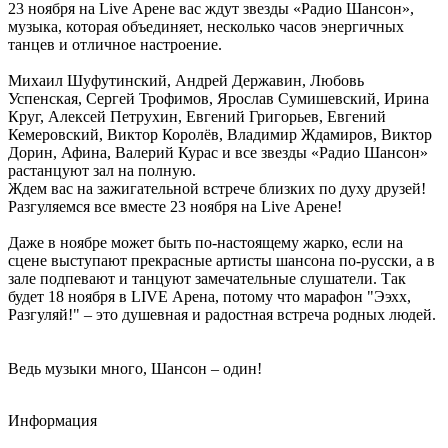
23 ноября на Live Арене вас ждут звезды «Радио Шансон»,
музыка, которая объединяет, несколько часов энергичных
танцев и отличное настроение.
Михаил Шуфутинский, Андрей Державин, Любовь
Успенская, Сергей Трофимов, Ярослав Сумишевский, Ирина
Круг, Алексей Петрухин, Евгений Григорьев, Евгений
Кемеровский, Виктор Королёв, Владимир Ждамиров, Виктор
Дорин, Афина, Валерий Курас и все звезды «Радио Шансон»
растанцуют зал на полную.
Ждем вас на зажигательной встрече близких по духу друзей!
Разгуляемся все вместе 23 ноября на Live Арене!
Даже в ноябре может быть по-настоящему жарко, если на
сцене выступают прекрасные артисты шансона по-русски, а в
зале подпевают и танцуют замечательные слушатели. Так
будет 18 ноября в LIVE Арена, потому что марафон "Ээхх,
Разгуляй!" – это душевная и радостная встреча родных людей.
Ведь музыки много, Шансон – один!
Информация