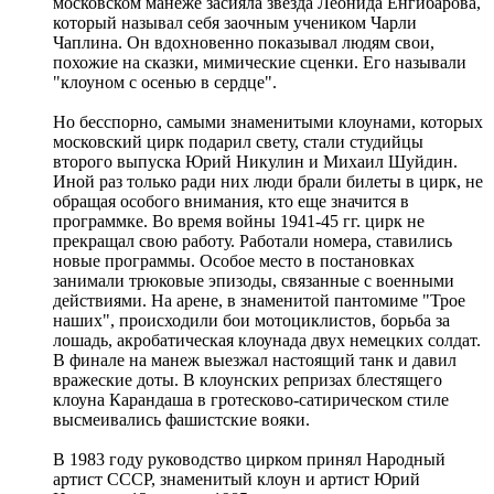
московском манеже засияла звезда Леонида Енгибарова,
который называл себя заочным учеником Чарли
Чаплина. Он вдохновенно показывал людям свои,
похожие на сказки, мимические сценки. Его называли
"клоуном с осенью в сердце".
Но бесспорно, самыми знаменитыми клоунами, которых
московский цирк подарил свету, стали студийцы
второго выпуска Юрий Никулин и Михаил Шуйдин.
Иной раз только ради них люди брали билеты в цирк, не
обращая особого внимания, кто еще значится в
программке. Во время войны 1941-45 гг. цирк не
прекращал свою работу. Работали номера, ставились
новые программы. Особое место в постановках
занимали трюковые эпизоды, связанные с военными
действиями. На арене, в знаменитой пантомиме "Трое
наших", происходили бои мотоциклистов, борьба за
лошадь, акробатическая клоунада двух немецких солдат.
В финале на манеж выезжал настоящий танк и давил
вражеские доты. В клоунских репризах блестящего
клоуна Карандаша в гротесково-сатирическом стиле
высмеивались фашистские вояки.
В 1983 году руководство цирком принял Народный
артист СССР, знаменитый клоун и артист Юрий