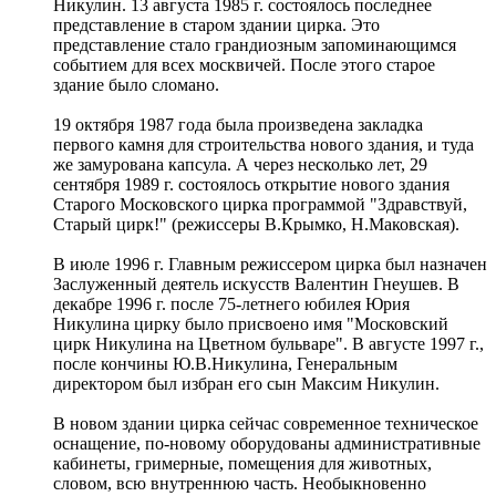
Никулин. 13 августа 1985 г. состоялось последнее
представление в старом здании цирка. Это
представление стало грандиозным запоминающимся
событием для всех москвичей. После этого старое
здание было сломано.
19 октября 1987 года была произведена закладка
первого камня для строительства нового здания, и туда
же замурована капсула. А через несколько лет, 29
сентября 1989 г. состоялось открытие нового здания
Старого Московского цирка программой "Здравствуй,
Старый цирк!" (режиссеры В.Крымко, Н.Маковская).
В июле 1996 г. Главным режиссером цирка был назначен
Заслуженный деятель искусств Валентин Гнеушев. В
декабре 1996 г. после 75-летнего юбилея Юрия
Никулина цирку было присвоено имя "Московский
цирк Никулина на Цветном бульваре". В августе 1997 г.,
после кончины Ю.В.Никулина, Генеральным
директором был избран его сын Максим Никулин.
В новом здании цирка сейчас современное техническое
оснащение, по-новому оборудованы административные
кабинеты, гримерные, помещения для животных,
словом, всю внутреннюю часть. Необыкновенно