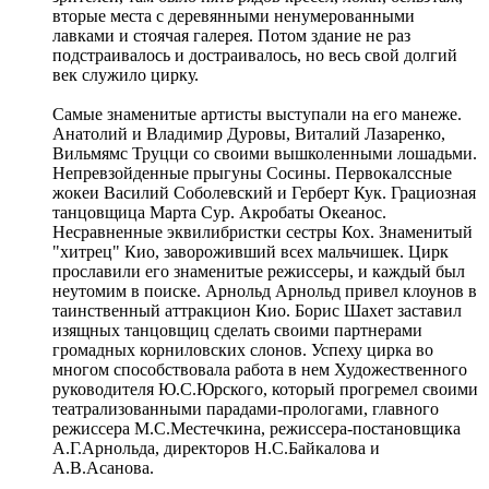
вторые места с деревянными ненумерованными
лавками и стоячая галерея. Потом здание не раз
подстраивалось и достраивалось, но весь свой долгий
век служило цирку.
Самые знаменитые артисты выступали на его манеже.
Анатолий и Владимир Дуровы, Виталий Лазаренко,
Вильмямс Труцци со своими вышколенными лошадьми.
Непревзойденные прыгуны Сосины. Первокалссные
жокеи Василий Соболевский и Герберт Кук. Грациозная
танцовщица Марта Сур. Акробаты Океанос.
Несравненные эквилибристки сестры Кох. Знаменитый
"хитрец" Кио, завороживший всех мальчишек. Цирк
прославили его знаменитые режиссеры, и каждый был
неутомим в поиске. Арнольд Арнольд привел клоунов в
таинственный аттракцион Кио. Борис Шахет заставил
изящных танцовщиц сделать своими партнерами
громадных корниловских слонов. Успеху цирка во
многом способствовала работа в нем Художественного
руководителя Ю.С.Юрского, который прогремел своими
театрализованными парадами-прологами, главного
режиссера М.С.Местечкина, режиссера-постановщика
А.Г.Арнольда, директоров Н.С.Байкалова и
А.В.Асанова.