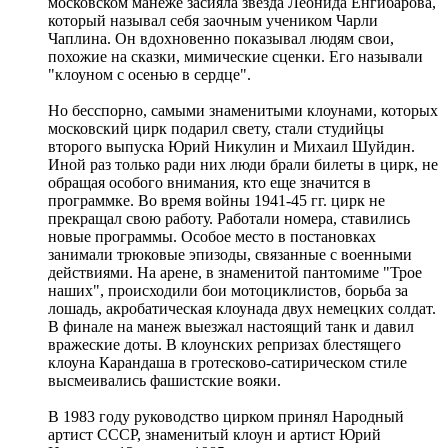
московском манеже засияла звезда Леонида Енгибарова,
который называл себя заочным учеником Чарли
Чаплина. Он вдохновенно показывал людям свои,
похожие на сказки, мимические сценки. Его называли
"клоуном с осенью в сердце".
Но бесспорно, самыми знаменитыми клоунами, которых
московский цирк подарил свету, стали студийцы
второго выпуска Юрий Никулин и Михаил Шуйдин.
Иной раз только ради них люди брали билеты в цирк, не
обращая особого внимания, кто еще значится в
программке. Во время войны 1941-45 гг. цирк не
прекращал свою работу. Работали номера, ставились
новые программы. Особое место в постановках
занимали трюковые эпизоды, связанные с военными
действиями. На арене, в знаменитой пантомиме "Трое
наших", происходили бои мотоциклистов, борьба за
лошадь, акробатическая клоунада двух немецких солдат.
В финале на манеж выезжал настоящий танк и давил
вражеские доты. В клоунских репризах блестящего
клоуна Карандаша в гротесково-сатирическом стиле
высмеивались фашистские вояки.
В 1983 году руководство цирком принял Народный
артист СССР, знаменитый клоун и артист Юрий