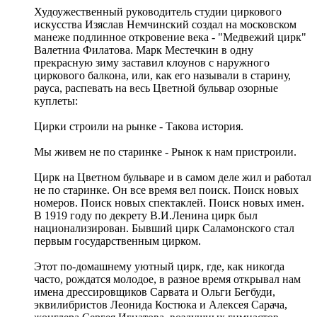
Худоужественный руководитель студии циркового
искусства Изяслав Немчинский создал на московском
манеже подлинное откровение века - "Медвежий цирк"
Валетниа Филатова. Марк Местечкин в одну
прекрасную зиму заставил клоунов с наружного
циркового балкона, или, как его называли в старину,
рауса, распевать на весь Цветной бульвар озорные
куплеты:
Цирки строили на рынке - Такова история.
Мы живем не по старинке - Рынок к нам пристроили.
Цирк на Цветном бульваре и в самом деле жил и работал
не по старинке. Он все время вел поиск. Поиск новых
номеров. Поиск новых спектаклей. Поиск новых имен.
В 1919 году по декрету В.И.Ленина цирк был
национализирован. Бывший цирк Саламонского стал
первым государственным цирком.
Этот по-домашнему уютный цирк, где, как никогда
часто, рождатся молодое, в разное время открывал нам
имена дрессировщиков Сарвата и Ольги Бегбуди,
эквилибристов Леонида Костюка и Алексея Сарача,