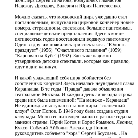
жонглера Сергея Игнатова, воздушных гимнастов
Надежду Дроздову, Валерия и Юрия Пантелеенко.
Можно сказать, что московский цирк уже давно стал
постановочным, выпуская на цирковой конвейер новые
номера, аттракционы, спектакли, большие пантомимы,
специальные детские представления. Здесь в конце
пятидесятых годов восстановили водяную пантомиму.
Один за другим появились три спектакля - "Юность
празднует" (1956), "Счастливого плавания" (1059),
"Карнавал на Кубе" (1962). Здесь же надежно
утвердились детские спектакли, которые как правило,
идут в дни каникул.
И какой уважающий себя цирк обойдется без
собственных клоунов! Здесь началась неувядаемая слава
Карандаша. В те годы "Правда" давала объявления
театральной Москвы. И каждый день лишь одна строка
среди них была неизменной: "На манеже - Карандаш".
Не единожды выступал в старом цирке "солнечный
клоун" Олег Попов. В 1946 году была создана студия
клоунады. Много ее питомцев вышло в разные года на
манежи страны. Юрий Котов и Борис Романов. Леонид
Куксо, Собачий Айболит Александр Попов,
руководитель собачьего "хора" Сергей Боуслаев... На