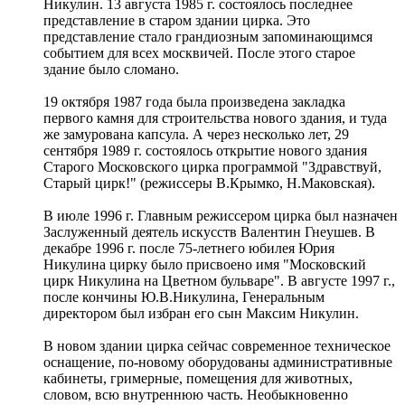
Никулин. 13 августа 1985 г. состоялось последнее
представление в старом здании цирка. Это
представление стало грандиозным запоминающимся
событием для всех москвичей. После этого старое
здание было сломано.
19 октября 1987 года была произведена закладка
первого камня для строительства нового здания, и туда
же замурована капсула. А через несколько лет, 29
сентября 1989 г. состоялось открытие нового здания
Старого Московского цирка программой "Здравствуй,
Старый цирк!" (режиссеры В.Крымко, Н.Маковская).
В июле 1996 г. Главным режиссером цирка был назначен
Заслуженный деятель искусств Валентин Гнеушев. В
декабре 1996 г. после 75-летнего юбилея Юрия
Никулина цирку было присвоено имя "Московский
цирк Никулина на Цветном бульваре". В августе 1997 г.,
после кончины Ю.В.Никулина, Генеральным
директором был избран его сын Максим Никулин.
В новом здании цирка сейчас современное техническое
оснащение, по-новому оборудованы административные
кабинеты, гримерные, помещения для животных,
словом, всю внутреннюю часть. Необыкновенно