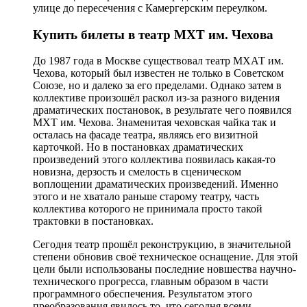
улице до пересечения с Камергерским переулком.
Купить билеты в театр МХТ им. Чехова
До 1987 года в Москве существовал театр МХАТ им.
Чехова, который был известен не только в Советском
Союзе, но и далеко за его пределами. Однако затем в
коллективе произошёл раскол из-за разного видения
драматических постановок, в результате чего появился
МХТ им. Чехова. Знаменитая чеховская чайка так и
осталась на фасаде театра, являясь его визитной
карточкой. Но в постановках драматических
произведений этого коллектива появилась какая-то
новизна, дерзость и смелость в сценическом
воплощении драматических произведений. Именно
этого и не хватало раньше старому театру, часть
коллектива которого не принимала просто такой
трактовки в постановках.
Сегодня театр прошёл реконструкцию, в значительной
степени обновив своё техническое оснащение. Для этой
цели были использованы последние новшества научно-
технического прогресса, главным образом в части
программного обеспечения. Результатом этого
преобразования явилось то, что сегодня всеми