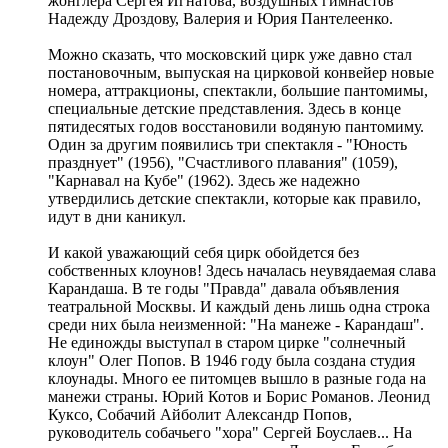
жонглера Сергея Игнатова, воздушных гимнастов
Надежду Дроздову, Валерия и Юрия Пантелеенко.
Можно сказать, что московский цирк уже давно стал
постановочным, выпуская на цирковой конвейер новые
номера, аттракционы, спектакли, большие пантомимы,
специальные детские представления. Здесь в конце
пятидесятых годов восстановили водяную пантомиму.
Один за другим появились три спектакля - "Юность
празднует" (1956), "Счастливого плавания" (1059),
"Карнавал на Кубе" (1962). Здесь же надежно
утвердились детские спектакли, которые как правило,
идут в дни каникул.
И какой уважающий себя цирк обойдется без
собственных клоунов! Здесь началась неувядаемая слава
Карандаша. В те годы "Правда" давала объявления
театральной Москвы. И каждый день лишь одна строка
среди них была неизменной: "На манеже - Карандаш".
Не единожды выступал в старом цирке "солнечный
клоун" Олег Попов. В 1946 году была создана студия
клоунады. Много ее питомцев вышло в разные года на
манежи страны. Юрий Котов и Борис Романов. Леонид
Куксо, Собачий Айболит Александр Попов,
руководитель собачьего "хора" Сергей Боуслаев... На