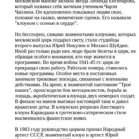
московском манеже засияла звезда Леонида Енгибарова,
который называл себя заочным учеником Чарли
Чаплина. Он вдохновенно показывал людям свои,
похожие на сказки, мимические сценки. Его называли
"клоуном с осенью в сердце".
Но бесспорно, самыми знаменитыми клоунами, которых
московский цирк подарил свету, стали студийцы
второго выпуска Юрий Никулин и Михаил Шуйдин.
Иной раз только ради них люди брали билеты в цирк, не
обращая особого внимания, кто еще значится в
программке. Во время войны 1941-45 гг. цирк не
прекращал свою работу. Работали номера, ставились
новые программы. Особое место в постановках
занимали трюковые эпизоды, связанные с военными
действиями. На арене, в знаменитой пантомиме "Трое
наших", происходили бои мотоциклистов, борьба за
лошадь, акробатическая клоунада двух немецких солдат.
В финале на манеж выезжал настоящий танк и давил
вражеские доты. В клоунских репризах блестящего
клоуна Карандаша в гротесково-сатирическом стиле
высмеивались фашистские вояки.
В 1983 году руководство цирком принял Народный
артист СССР, знаменитый клоун и артист Юрий