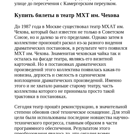
улице до пересечения с Камергерским переулком.
Купить билеты в театр МХТ им. Чехова
До 1987 года в Москве существовал театр МХАТ им.
Чехова, который был известен не только в Советском
Союзе, но и далеко за его пределами. Однако затем в
коллективе произошёл раскол из-за разного видения
драматических постановок, в результате чего появился
МХТ им. Чехова. Знаменитая чеховская чайка так и
осталась на фасаде театра, являясь его визитной
карточкой. Но в постановках драматических
произведений этого коллектива появилась какая-то
новизна, дерзость и смелость в сценическом
воплощении драматических произведений. Именно
этого и не хватало раньше старому театру, часть
коллектива которого не принимала просто такой
трактовки в постановках.
Сегодня театр прошёл реконструкцию, в значительной
степени обновив своё техническое оснащение. Для этой
цели были использованы последние новшества научно-
технического прогресса, главным образом в части
программного обеспечения. Результатом этого
преобразования явилось то, что сегодня всеми