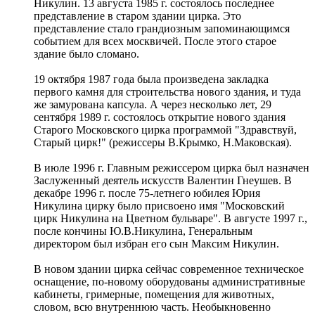
Никулин. 13 августа 1985 г. состоялось последнее
представление в старом здании цирка. Это
представление стало грандиозным запоминающимся
событием для всех москвичей. После этого старое
здание было сломано.
19 октября 1987 года была произведена закладка
первого камня для строительства нового здания, и туда
же замурована капсула. А через несколько лет, 29
сентября 1989 г. состоялось открытие нового здания
Старого Московского цирка программой "Здравствуй,
Старый цирк!" (режиссеры В.Крымко, Н.Маковская).
В июле 1996 г. Главным режиссером цирка был назначен
Заслуженный деятель искусств Валентин Гнеушев. В
декабре 1996 г. после 75-летнего юбилея Юрия
Никулина цирку было присвоено имя "Московский
цирк Никулина на Цветном бульваре". В августе 1997 г.,
после кончины Ю.В.Никулина, Генеральным
директором был избран его сын Максим Никулин.
В новом здании цирка сейчас современное техническое
оснащение, по-новому оборудованы административные
кабинеты, гримерные, помещения для животных,
словом, всю внутреннюю часть. Необыкновенно