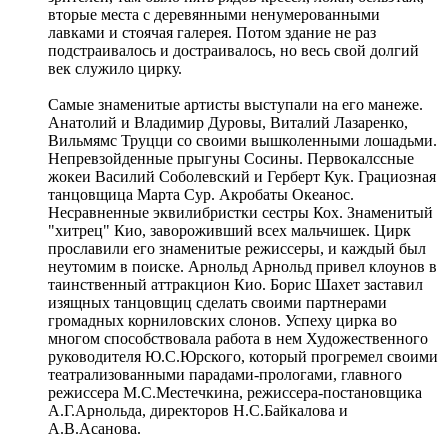
вторые места с деревянными ненумерованными
лавками и стоячая галерея. Потом здание не раз
подстраивалось и достраивалось, но весь свой долгий
век служило цирку.
Самые знаменитые артисты выступали на его манеже.
Анатолий и Владимир Дуровы, Виталий Лазаренко,
Вильмямс Труцци со своими вышколенными лошадьми.
Непревзойденные прыгуны Сосины. Первокалссные
жокеи Василий Соболевский и Герберт Кук. Грациозная
танцовщица Марта Сур. Акробаты Океанос.
Несравненные эквилибристки сестры Кох. Знаменитый
"хитрец" Кио, завороживший всех мальчишек. Цирк
прославили его знаменитые режиссеры, и каждый был
неутомим в поиске. Арнольд Арнольд привел клоунов в
таинственный аттракцион Кио. Борис Шахет заставил
изящных танцовщиц сделать своими партнерами
громадных корниловских слонов. Успеху цирка во
многом способствовала работа в нем Художественного
руководителя Ю.С.Юрского, который прогремел своими
театрализованными парадами-прологами, главного
режиссера М.С.Местечкина, режиссера-постановщика
А.Г.Арнольда, директоров Н.С.Байкалова и
А.В.Асанова.