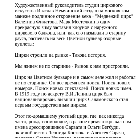
Худоужественный руководитель студии циркового
искусства Изяслав Немчинский создал на московском
манеже подлинное откровение века - "Медвежий цирк"
Валетниа Филатова. Марк Местечкин в одну
прекрасную зиму заставил клоунов с наружного
циркового балкона, или, как его называли в старину,
рауса, распевать на весь Цветной бульвар озорные
куплеты:
Цирки строили на рынке - Такова история.
Мы живем не по старинке - Рынок к нам пристроили.
Цирк на Цветном бульваре и в самом деле жил и работал
не по старинке. Он все время вел поиск. Поиск новых
номеров. Поиск новых спектаклей. Поиск новых имен.
В 1919 году по декрету В.И.Ленина цирк был
национализирован. Бывший цирк Саламонского стал
первым государственным цирком.
Этот по-домашнему уютный цирк, где, как никогда
часто, рождатся молодое, в разное время открывал нам
имена дрессировщиков Сарвата и Ольги Бегбуди,
эквилибристов Леонида Костюка и Алексея Сарача,