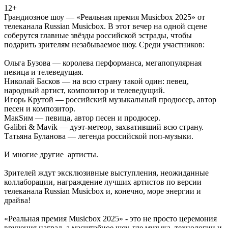
12+
Грандиозное шоу — «Реальная премия Musicbox 2025» от
телеканала Russian Musicbox. В этот вечер на одной сцене
соберутся главные звёзды российской эстрады, чтобы
подарить зрителям незабываемое шоу. Среди участников:
Ольга Бузова — королева перформанса, мегапопулярная
певица и телеведущая.
Николай Басков — на всю страну такой один: певец,
народный артист, композитор и телеведущий.
Игорь Крутой — российский музыкальный продюсер, автор
песен и композитор.
МакSим — певица, автор песен и продюсер.
Galibri & Mavik — дуэт-метеор, захвативший всю страну.
Татьяна Буланова — легенда российской поп-музыки.
И многие другие артисты.
Зрителей ждут эксклюзивные выступления, неожиданные
коллаборации, награждение лучших артистов по версии
телеканала Russian Musicbox и, конечно, море энергии и
драйва!
«Реальная премия Musicbox 2025» - это не просто церемония
вручения наград, а масштабное шоу, где музыка, технологии и