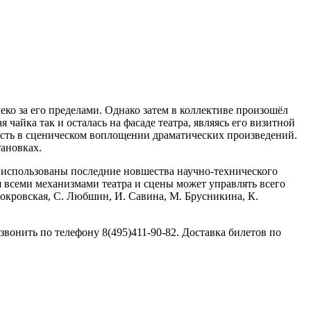
еко за его пределами. Однако затем в коллективе произошёл
 чайка так и осталась на фасаде театра, являясь его визитной
лость в сценическом воплощении драматических произведений.
тановках.
и использованы последние новшества научно-технического
ня всеми механизмами театра и сцены может управлять всего
Покровская, С. Любшин, И. Савина, М. Брусникина, К.
онить по телефону 8(495)411-90-82. Доставка билетов по