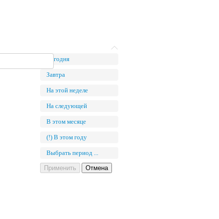
Сегодня
Завтра
На этой неделе
На следующей
В этом месяце
(!) В этом году
Выбрать период ...
Применить
Отмена