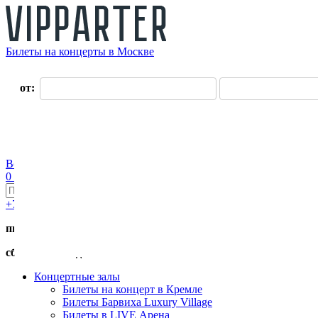
Билеты на концерты в Москве
О нас
от:
до:
Оплата
Доставка
Оферта
Контакты
Возврат билетов
Войти
Регистрация
0 руб.
+7 (495) 411-90-82
пн.-пт. с 11:00 до 19:00
сб.-вс. с 11:00 до 17:00
Концертные залы
Билеты на концерт в Кремле
Билеты Барвиха Luxury Village
Билеты в LIVE Арена