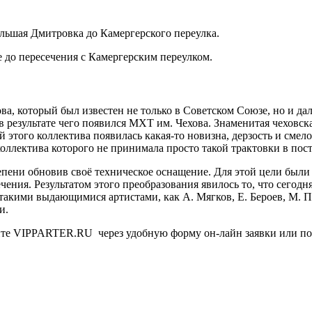
льшая Дмитровка до Камергерского переулка.
 до пересечения с Камергерским переулком.
а, который был известен не только в Советском Союзе, но и дал
в результате чего появился МХТ им. Чехова. Знаменитая чеховская
й этого коллектива появилась какая-то новизна, дерзость и сме
коллектива которого не принимала просто такой трактовки в пос
епени обновив своё техническое оснащение. Для этой цели был
чения. Результатом этого преобразования явилось то, что сегод
 такими выдающимися артистами, как А. Мягков, Е. Бероев, М. 
и.
йте VIPPARTER.RU через удобную форму он-лайн заявки или позв