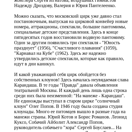
жонглера Сергея Игнатова, воздушных гимнастов
Надежду Дроздову, Валерия и Юрия Пантелеенко.
Можно сказать, что московский цирк уже давно стал
постановочным, выпуская на цирковой конвейер новые
номера, аттракционы, спектакли, большие пантомимы,
специальные детские представления. Здесь в конце
пятидесятых годов восстановили водяную пантомиму.
Один за другим появились три спектакля - "Юность
празднует" (1956), "Счастливого плавания" (1059),
"Карнавал на Кубе" (1962). Здесь же надежно
утвердились детские спектакли, которые как правило,
идут в дни каникул.
И какой уважающий себя цирк обойдется без
собственных клоунов! Здесь началась неувядаемая слава
Карандаша. В те годы "Правда" давала объявления
театральной Москвы. И каждый день лишь одна строка
среди них была неизменной: "На манеже - Карандаш".
Не единожды выступал в старом цирке "солнечный
клоун" Олег Попов. В 1946 году была создана студия
клоунады. Много ее питомцев вышло в разные года на
манежи страны. Юрий Котов и Борис Романов. Леонид
Куксо, Собачий Айболит Александр Попов,
руководитель собачьего "хора" Сергей Боуслаев... На