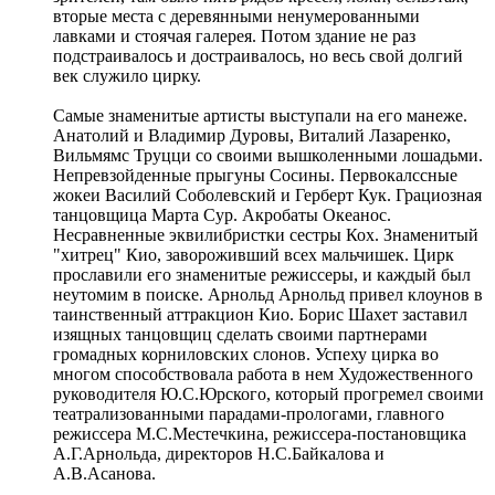
вторые места с деревянными ненумерованными
лавками и стоячая галерея. Потом здание не раз
подстраивалось и достраивалось, но весь свой долгий
век служило цирку.
Самые знаменитые артисты выступали на его манеже.
Анатолий и Владимир Дуровы, Виталий Лазаренко,
Вильмямс Труцци со своими вышколенными лошадьми.
Непревзойденные прыгуны Сосины. Первокалссные
жокеи Василий Соболевский и Герберт Кук. Грациозная
танцовщица Марта Сур. Акробаты Океанос.
Несравненные эквилибристки сестры Кох. Знаменитый
"хитрец" Кио, завороживший всех мальчишек. Цирк
прославили его знаменитые режиссеры, и каждый был
неутомим в поиске. Арнольд Арнольд привел клоунов в
таинственный аттракцион Кио. Борис Шахет заставил
изящных танцовщиц сделать своими партнерами
громадных корниловских слонов. Успеху цирка во
многом способствовала работа в нем Художественного
руководителя Ю.С.Юрского, который прогремел своими
театрализованными парадами-прологами, главного
режиссера М.С.Местечкина, режиссера-постановщика
А.Г.Арнольда, директоров Н.С.Байкалова и
А.В.Асанова.