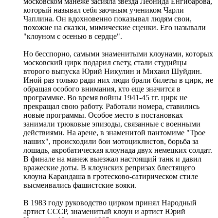
московском манеже засияла звезда Леонида Енгибарова,
который называл себя заочным учеником Чарли
Чаплина. Он вдохновенно показывал людям свои,
похожие на сказки, мимические сценки. Его называли
"клоуном с осенью в сердце".
Но бесспорно, самыми знаменитыми клоунами, которых
московский цирк подарил свету, стали студийцы
второго выпуска Юрий Никулин и Михаил Шуйдин.
Иной раз только ради них люди брали билеты в цирк, не
обращая особого внимания, кто еще значится в
программке. Во время войны 1941-45 гг. цирк не
прекращал свою работу. Работали номера, ставились
новые программы. Особое место в постановках
занимали трюковые эпизоды, связанные с военными
действиями. На арене, в знаменитой пантомиме "Трое
наших", происходили бои мотоциклистов, борьба за
лошадь, акробатическая клоунада двух немецких солдат.
В финале на манеж выезжал настоящий танк и давил
вражеские доты. В клоунских репризах блестящего
клоуна Карандаша в гротесково-сатирическом стиле
высмеивались фашистские вояки.
В 1983 году руководство цирком принял Народный
артист СССР, знаменитый клоун и артист Юрий