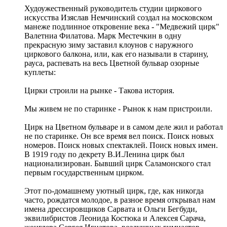
Худоужественный руководитель студии циркового
искусства Изяслав Немчинский создал на московском
манеже подлинное откровение века - "Медвежий цирк"
Валетниа Филатова. Марк Местечкин в одну
прекрасную зиму заставил клоунов с наружного
циркового балкона, или, как его называли в старину,
рауса, распевать на весь Цветной бульвар озорные
куплеты:
Цирки строили на рынке - Такова история.
Мы живем не по старинке - Рынок к нам пристроили.
Цирк на Цветном бульваре и в самом деле жил и работал
не по старинке. Он все время вел поиск. Поиск новых
номеров. Поиск новых спектаклей. Поиск новых имен.
В 1919 году по декрету В.И.Ленина цирк был
национализирован. Бывший цирк Саламонского стал
первым государственным цирком.
Этот по-домашнему уютный цирк, где, как никогда
часто, рождатся молодое, в разное время открывал нам
имена дрессировщиков Сарвата и Ольги Бегбуди,
эквилибристов Леонида Костюка и Алексея Сарача,