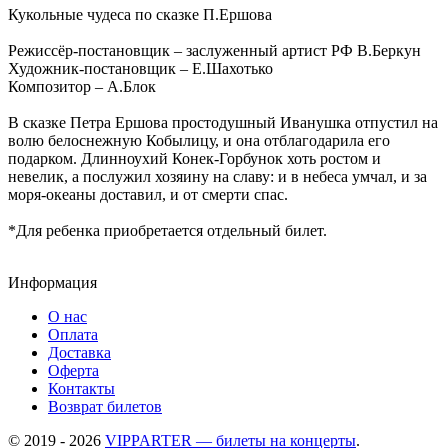
Кукольные чудеса по сказке П.Ершова
Режиссёр-постановщик – заслуженный артист РФ В.Беркун
Художник-постановщик – Е.Шахотько
Композитор – А.Блок
В сказке Петра Ершова простодушный Иванушка отпустил на
волю белоснежную Кобылицу, и она отблагодарила его
подарком. Длинноухий Конек-Горбунок хоть ростом и
невелик, а послужил хозяину на славу: и в небеса умчал, и за
моря-океаны доставил, и от смерти спас.
*Для ребенка приобретается отдельный билет.
Информация
О нас
Оплата
Доставка
Оферта
Контакты
Возврат билетов
© 2019 - 2026
VIPPARTER — билеты на концерты
.