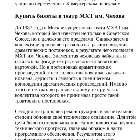
улице до пересечения с Камергерским переулком.
Купить билеты в театр МХТ им. Чехова
До 1987 года в Москве существовал театр МХАТ им.
Чехова, который был известен не только в Советском
Союзе, но и далеко за его пределами. Однако затем в
коллективе произошёл раскол из-за разного видения
драматических постановок, в результате чего появился
МХТ им. Чехова. Знаменитая чеховская чайка так и
осталась на фасаде театра, являясь его визитной
карточкой. Но в постановках драматических
произведений этого коллектива появилась какая-то
новизна, дерзость и смелость в сценическом
воплощении драматических произведений. Именно
этого и не хватало раньше старому театру, часть
коллектива которого не принимала просто такой
трактовки в постановках.
Сегодня театр прошёл реконструкцию, в значительной
степени обновив своё техническое оснащение. Для этой
цели были использованы последние новшества научно-
технического прогресса, главным образом в части
программного обеспечения. Результатом этого
преобразования явилось то, что сегодня всеми