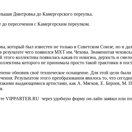
льшая Дмитровка до Камергерского переулка.
 до пересечения с Камергерским переулком.
а, который был известен не только в Советском Союзе, но и дал
в результате чего появился МХТ им. Чехова. Знаменитая чеховская
й этого коллектива появилась какая-то новизна, дерзость и сме
коллектива которого не принимала просто такой трактовки в пос
епени обновив своё техническое оснащение. Для этой цели был
чения. Результатом этого преобразования явилось то, что сегод
 такими выдающимися артистами, как А. Мягков, Е. Бероев, М. 
и.
йте VIPPARTER.RU через удобную форму он-лайн заявки или позв