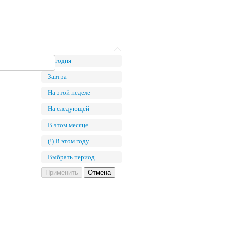
Сегодня
Завтра
На этой неделе
На следующей
В этом месяце
(!) В этом году
Выбрать период ...
Применить
Отмена