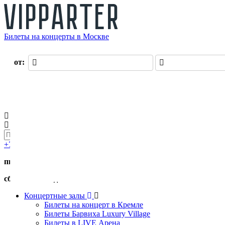
Билеты на концерты в Москве
О нас
от:
до:
Оплата
Доставка
Оферта
Контакты
Возврат билетов
Войти
Регистрация
0 руб.
+7 (495) 411-90-82
пн.-пт. с 11:00 до 19:00
сб.-вс. с 11:00 до 17:00
Концертные залы
Билеты на концерт в Кремле
Билеты Барвиха Luxury Village
Билеты в LIVE Арена