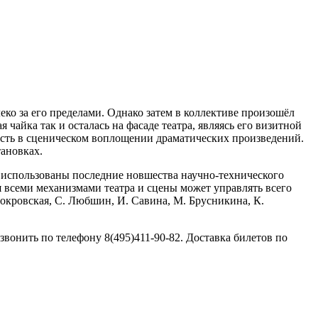
еко за его пределами. Однако затем в коллективе произошёл
 чайка так и осталась на фасаде театра, являясь его визитной
лость в сценическом воплощении драматических произведений.
тановках.
и использованы последние новшества научно-технического
ня всеми механизмами театра и сцены может управлять всего
Покровская, С. Любшин, И. Савина, М. Брусникина, К.
онить по телефону 8(495)411-90-82. Доставка билетов по