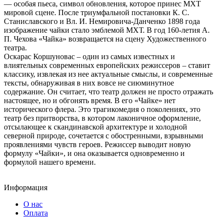
— особая пьеса, символ обновления, которое принес МХТ
мировой сцене. После триумфальной постановки К. С.
Станиславского и Вл. И. Немировича-Данченко 1898 года
изображение чайки стало эмблемой МХТ. В год 160-летия А.
П. Чехова «Чайка» возвращается на сцену Художественного
театра.
Оскарас Коршуновас – один из самых известных и
влиятельных современных европейских режиссеров – ставит
классику, извлекая из нее актуальные смыслы, и современные
тексты, обнаруживая в них вовсе не сиюминутное
содержание. Он считает, что театр должен не просто отражать
настоящее, но и обгонять время. В его «Чайке» нет
исторического флера. Это трагикомедия о поколениях, это
театр без притворства, в котором лаконичное оформление,
отсылающее к скандинавской архитектуре и холодной
северной природе, сочетается с обостренными, взрывными
проявлениями чувств героев. Режиссер выводит новую
формулу «Чайки», и она оказывается одновременно и
формулой нашего времени.
Информация
О нас
Оплата