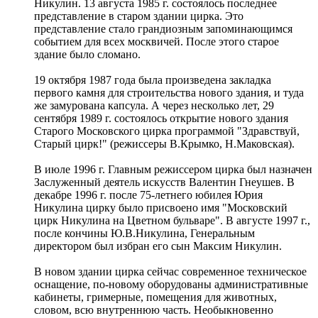
Никулин. 13 августа 1985 г. состоялось последнее
представление в старом здании цирка. Это
представление стало грандиозным запоминающимся
событием для всех москвичей. После этого старое
здание было сломано.
19 октября 1987 года была произведена закладка
первого камня для строительства нового здания, и туда
же замурована капсула. А через несколько лет, 29
сентября 1989 г. состоялось открытие нового здания
Старого Московского цирка программой "Здравствуй,
Старый цирк!" (режиссеры В.Крымко, Н.Маковская).
В июле 1996 г. Главным режиссером цирка был назначен
Заслуженный деятель искусств Валентин Гнеушев. В
декабре 1996 г. после 75-летнего юбилея Юрия
Никулина цирку было присвоено имя "Московский
цирк Никулина на Цветном бульваре". В августе 1997 г.,
после кончины Ю.В.Никулина, Генеральным
директором был избран его сын Максим Никулин.
В новом здании цирка сейчас современное техническое
оснащение, по-новому оборудованы административные
кабинеты, гримерные, помещения для животных,
словом, всю внутреннюю часть. Необыкновенно