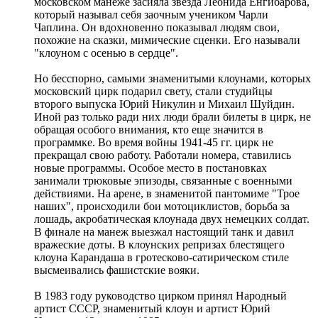
московском манеже засияла звезда Леонида Енгибарова,
который называл себя заочным учеником Чарли
Чаплина. Он вдохновенно показывал людям свои,
похожие на сказки, мимические сценки. Его называли
"клоуном с осенью в сердце".
Но бесспорно, самыми знаменитыми клоунами, которых
московский цирк подарил свету, стали студийцы
второго выпуска Юрий Никулин и Михаил Шуйдин.
Иной раз только ради них люди брали билеты в цирк, не
обращая особого внимания, кто еще значится в
программке. Во время войны 1941-45 гг. цирк не
прекращал свою работу. Работали номера, ставились
новые программы. Особое место в постановках
занимали трюковые эпизоды, связанные с военными
действиями. На арене, в знаменитой пантомиме "Трое
наших", происходили бои мотоциклистов, борьба за
лошадь, акробатическая клоунада двух немецких солдат.
В финале на манеж выезжал настоящий танк и давил
вражеские доты. В клоунских репризах блестящего
клоуна Карандаша в гротесково-сатирическом стиле
высмеивались фашистские вояки.
В 1983 году руководство цирком принял Народный
артист СССР, знаменитый клоун и артист Юрий