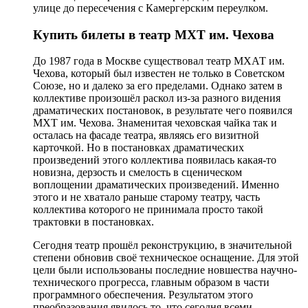
улице до пересечения с Камергерским переулком.
Купить билеты в театр МХТ им. Чехова
До 1987 года в Москве существовал театр МХАТ им.
Чехова, который был известен не только в Советском
Союзе, но и далеко за его пределами. Однако затем в
коллективе произошёл раскол из-за разного видения
драматических постановок, в результате чего появился
МХТ им. Чехова. Знаменитая чеховская чайка так и
осталась на фасаде театра, являясь его визитной
карточкой. Но в постановках драматических
произведений этого коллектива появилась какая-то
новизна, дерзость и смелость в сценическом
воплощении драматических произведений. Именно
этого и не хватало раньше старому театру, часть
коллектива которого не принимала просто такой
трактовки в постановках.
Сегодня театр прошёл реконструкцию, в значительной
степени обновив своё техническое оснащение. Для этой
цели были использованы последние новшества научно-
технического прогресса, главным образом в части
программного обеспечения. Результатом этого
преобразования явилось то, что сегодня всеми