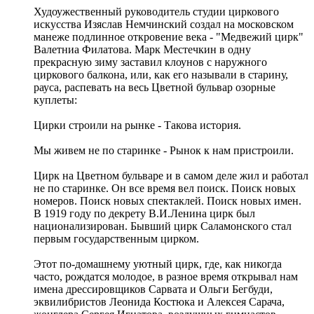
Худоужественный руководитель студии циркового
искусства Изяслав Немчинский создал на московском
манеже подлинное откровение века - "Медвежий цирк"
Валетниа Филатова. Марк Местечкин в одну
прекрасную зиму заставил клоунов с наружного
циркового балкона, или, как его называли в старину,
рауса, распевать на весь Цветной бульвар озорные
куплеты:
Цирки строили на рынке - Такова история.
Мы живем не по старинке - Рынок к нам пристроили.
Цирк на Цветном бульваре и в самом деле жил и работал
не по старинке. Он все время вел поиск. Поиск новых
номеров. Поиск новых спектаклей. Поиск новых имен.
В 1919 году по декрету В.И.Ленина цирк был
национализирован. Бывший цирк Саламонского стал
первым государственным цирком.
Этот по-домашнему уютный цирк, где, как никогда
часто, рождатся молодое, в разное время открывал нам
имена дрессировщиков Сарвата и Ольги Бегбуди,
эквилибристов Леонида Костюка и Алексея Сарача,