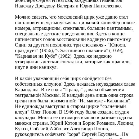
жонглера Сергея Игнатова, воздушных гимнастов
Надежду Дроздову, Валерия и Юрия Пантелеенко.
Можно сказать, что московский цирк уже давно стал
постановочным, выпуская на цирковой конвейер новые
номера, аттракционы, спектакли, большие пантомимы,
специальные детские представления. Здесь в конце
пятидесятых годов восстановили водяную пантомиму.
Один за другим появились три спектакля - "Юность
празднует" (1956), "Счастливого плавания" (1059),
"Карнавал на Кубе" (1962). Здесь же надежно
утвердились детские спектакли, которые как правило,
идут в дни каникул.
И какой уважающий себя цирк обойдется без
собственных клоунов! Здесь началась неувядаемая слава
Карандаша. В те годы "Правда" давала объявления
театральной Москвы. И каждый день лишь одна строка
среди них была неизменной: "На манеже - Карандаш".
Не единожды выступал в старом цирке "солнечный
клоун" Олег Попов. В 1946 году была создана студия
клоунады. Много ее питомцев вышло в разные года на
манежи страны. Юрий Котов и Борис Романов. Леонид
Куксо, Собачий Айболит Александр Попов,
руководитель собачьего "хора" Сергей Боуслаев... На