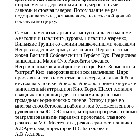
вторые места с деревянными ненумерованными
лавками и стоячая галерея. Потом здание не раз
подстраивалось и достраивалось, но весь свой долгий
век служило цирку.
Самые знаменитые артисты выступали на его манеже.
Анатолий и Владимир Дуровы, Виталий Лазаренко,
Вильмямс Труцци со своими вышколенными лошадьми.
Непревзойденные прыгуны Сосины. Первокалссные
жокеи Василий Соболевский и Герберт Кук. Грациозная
танцовщица Марта Сур. Акробаты Океанос.
Несравненные эквилибристки сестры Кох. Знаменитый
"хитрец" Кио, завороживший всех мальчишек. Цирк
прославили его знаменитые режиссеры, и каждый был
неутомим в поиске. Арнольд Арнольд привел клоунов в
таинственный аттракцион Кио. Борис Шахет заставил
изящных танцовщиц сделать своими партнерами
громадных корниловских слонов. Успеху цирка во
многом способствовала работа в нем Художественного
руководителя Ю.С.Юрского, который прогремел своими
театрализованными парадами-прологами, главного
режиссера М.С.Местечкина, режиссера-постановщика
А.Г.Арнольда, директоров Н.С.Байкалова и
А.В.Асанова.