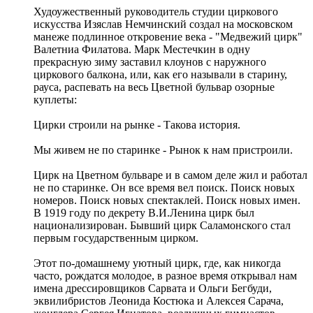
Худоужественный руководитель студии циркового
искусства Изяслав Немчинский создал на московском
манеже подлинное откровение века - "Медвежий цирк"
Валетниа Филатова. Марк Местечкин в одну
прекрасную зиму заставил клоунов с наружного
циркового балкона, или, как его называли в старину,
рауса, распевать на весь Цветной бульвар озорные
куплеты:
Цирки строили на рынке - Такова история.
Мы живем не по старинке - Рынок к нам пристроили.
Цирк на Цветном бульваре и в самом деле жил и работал
не по старинке. Он все время вел поиск. Поиск новых
номеров. Поиск новых спектаклей. Поиск новых имен.
В 1919 году по декрету В.И.Ленина цирк был
национализирован. Бывший цирк Саламонского стал
первым государственным цирком.
Этот по-домашнему уютный цирк, где, как никогда
часто, рождатся молодое, в разное время открывал нам
имена дрессировщиков Сарвата и Ольги Бегбуди,
эквилибристов Леонида Костюка и Алексея Сарача,