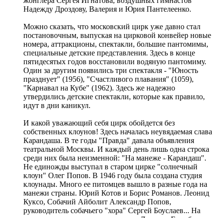
жонглера Сергея Игнатова, воздушных гимнастов
Надежду Дроздову, Валерия и Юрия Пантелеенко.
Можно сказать, что московский цирк уже давно стал
постановочным, выпуская на цирковой конвейер новые
номера, аттракционы, спектакли, большие пантомимы,
специальные детские представления. Здесь в конце
пятидесятых годов восстановили водяную пантомиму.
Один за другим появились три спектакля - "Юность
празднует" (1956), "Счастливого плавания" (1059),
"Карнавал на Кубе" (1962). Здесь же надежно
утвердились детские спектакли, которые как правило,
идут в дни каникул.
И какой уважающий себя цирк обойдется без
собственных клоунов! Здесь началась неувядаемая слава
Карандаша. В те годы "Правда" давала объявления
театральной Москвы. И каждый день лишь одна строка
среди них была неизменной: "На манеже - Карандаш".
Не единожды выступал в старом цирке "солнечный
клоун" Олег Попов. В 1946 году была создана студия
клоунады. Много ее питомцев вышло в разные года на
манежи страны. Юрий Котов и Борис Романов. Леонид
Куксо, Собачий Айболит Александр Попов,
руководитель собачьего "хора" Сергей Боуслаев... На