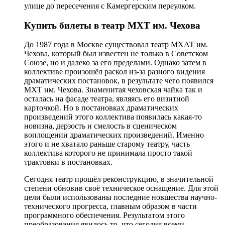
улице до пересечения с Камергерским переулком.
Купить билеты в театр МХТ им. Чехова
До 1987 года в Москве существовал театр МХАТ им.
Чехова, который был известен не только в Советском
Союзе, но и далеко за его пределами. Однако затем в
коллективе произошёл раскол из-за разного видения
драматических постановок, в результате чего появился
МХТ им. Чехова. Знаменитая чеховская чайка так и
осталась на фасаде театра, являясь его визитной
карточкой. Но в постановках драматических
произведений этого коллектива появилась какая-то
новизна, дерзость и смелость в сценическом
воплощении драматических произведений. Именно
этого и не хватало раньше старому театру, часть
коллектива которого не принимала просто такой
трактовки в постановках.
Сегодня театр прошёл реконструкцию, в значительной
степени обновив своё техническое оснащение. Для этой
цели были использованы последние новшества научно-
технического прогресса, главным образом в части
программного обеспечения. Результатом этого
преобразования явилось то, что сегодня всеми