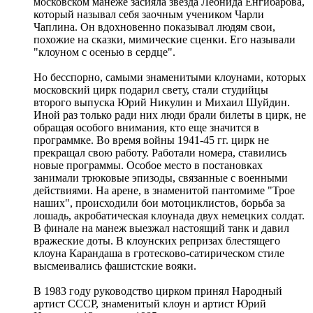
московском манеже засияла звезда Леонида Енгибарова,
который называл себя заочным учеником Чарли
Чаплина. Он вдохновенно показывал людям свои,
похожие на сказки, мимические сценки. Его называли
"клоуном с осенью в сердце".
Но бесспорно, самыми знаменитыми клоунами, которых
московский цирк подарил свету, стали студийцы
второго выпуска Юрий Никулин и Михаил Шуйдин.
Иной раз только ради них люди брали билеты в цирк, не
обращая особого внимания, кто еще значится в
программке. Во время войны 1941-45 гг. цирк не
прекращал свою работу. Работали номера, ставились
новые программы. Особое место в постановках
занимали трюковые эпизоды, связанные с военными
действиями. На арене, в знаменитой пантомиме "Трое
наших", происходили бои мотоциклистов, борьба за
лошадь, акробатическая клоунада двух немецких солдат.
В финале на манеж выезжал настоящий танк и давил
вражеские доты. В клоунских репризах блестящего
клоуна Карандаша в гротесково-сатирическом стиле
высмеивались фашистские вояки.
В 1983 году руководство цирком принял Народный
артист СССР, знаменитый клоун и артист Юрий