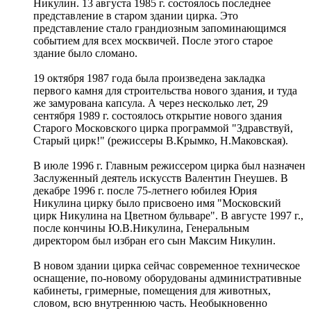
Никулин. 13 августа 1985 г. состоялось последнее
представление в старом здании цирка. Это
представление стало грандиозным запоминающимся
событием для всех москвичей. После этого старое
здание было сломано.
19 октября 1987 года была произведена закладка
первого камня для строительства нового здания, и туда
же замурована капсула. А через несколько лет, 29
сентября 1989 г. состоялось открытие нового здания
Старого Московского цирка программой "Здравствуй,
Старый цирк!" (режиссеры В.Крымко, Н.Маковская).
В июле 1996 г. Главным режиссером цирка был назначен
Заслуженный деятель искусств Валентин Гнеушев. В
декабре 1996 г. после 75-летнего юбилея Юрия
Никулина цирку было присвоено имя "Московский
цирк Никулина на Цветном бульваре". В августе 1997 г.,
после кончины Ю.В.Никулина, Генеральным
директором был избран его сын Максим Никулин.
В новом здании цирка сейчас современное техническое
оснащение, по-новому оборудованы административные
кабинеты, гримерные, помещения для животных,
словом, всю внутреннюю часть. Необыкновенно