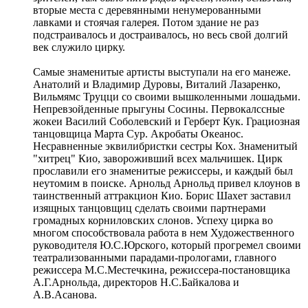
вторые места с деревянными ненумерованными
лавками и стоячая галерея. Потом здание не раз
подстраивалось и достраивалось, но весь свой долгий
век служило цирку.
Самые знаменитые артисты выступали на его манеже.
Анатолий и Владимир Дуровы, Виталий Лазаренко,
Вильмямс Труцци со своими вышколенными лошадьми.
Непревзойденные прыгуны Сосины. Первокалссные
жокеи Василий Соболевский и Герберт Кук. Грациозная
танцовщица Марта Сур. Акробаты Океанос.
Несравненные эквилибристки сестры Кох. Знаменитый
"хитрец" Кио, завороживший всех мальчишек. Цирк
прославили его знаменитые режиссеры, и каждый был
неутомим в поиске. Арнольд Арнольд привел клоунов в
таинственный аттракцион Кио. Борис Шахет заставил
изящных танцовщиц сделать своими партнерами
громадных корниловских слонов. Успеху цирка во
многом способствовала работа в нем Художественного
руководителя Ю.С.Юрского, который прогремел своими
театрализованными парадами-прологами, главного
режиссера М.С.Местечкина, режиссера-постановщика
А.Г.Арнольда, директоров Н.С.Байкалова и
А.В.Асанова.