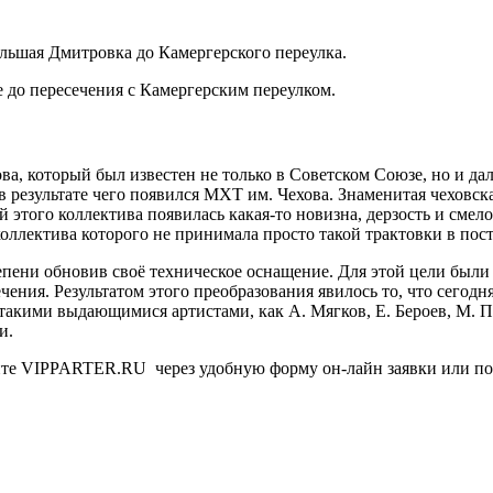
льшая Дмитровка до Камергерского переулка.
 до пересечения с Камергерским переулком.
а, который был известен не только в Советском Союзе, но и дал
в результате чего появился МХТ им. Чехова. Знаменитая чеховская
й этого коллектива появилась какая-то новизна, дерзость и сме
коллектива которого не принимала просто такой трактовки в пос
епени обновив своё техническое оснащение. Для этой цели был
чения. Результатом этого преобразования явилось то, что сегод
 такими выдающимися артистами, как А. Мягков, Е. Бероев, М. 
и.
йте VIPPARTER.RU через удобную форму он-лайн заявки или позв