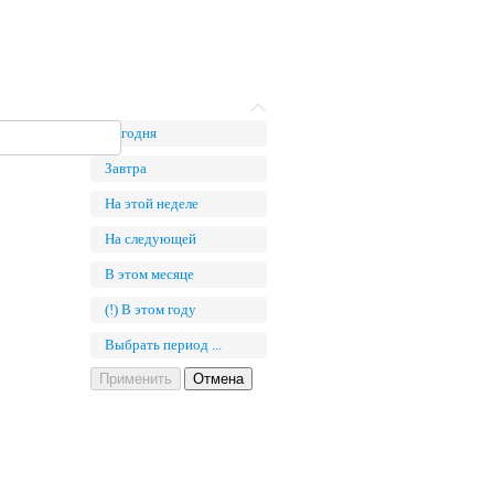
Сегодня
Завтра
На этой неделе
На следующей
В этом месяце
(!) В этом году
Выбрать период ...
Применить
Отмена