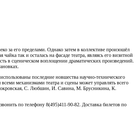
еко за его пределами. Однако затем в коллективе произошёл
 чайка так и осталась на фасаде театра, являясь его визитной
лость в сценическом воплощении драматических произведений.
тановках.
и использованы последние новшества научно-технического
ня всеми механизмами театра и сцены может управлять всего
Покровская, С. Любшин, И. Савина, М. Брусникина, К.
онить по телефону 8(495)411-90-82. Доставка билетов по