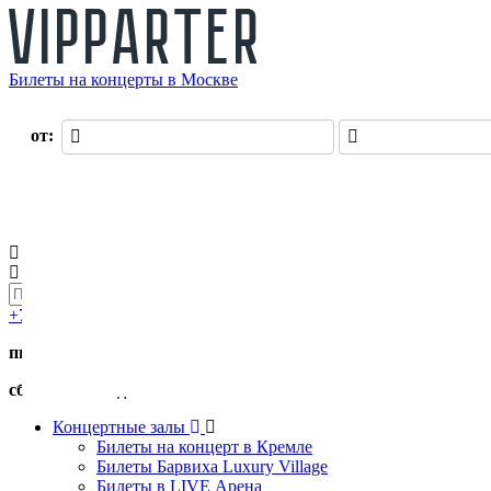
Билеты на концерты в Москве
О нас
от:
до:
Оплата
Доставка
Оферта
Контакты
Возврат билетов
Войти
Регистрация
0 руб.
+7 (495) 411-90-82
пн.-пт. с 11:00 до 19:00
сб.-вс. с 11:00 до 17:00
Концертные залы
Билеты на концерт в Кремле
Билеты Барвиха Luxury Village
Билеты в LIVE Арена