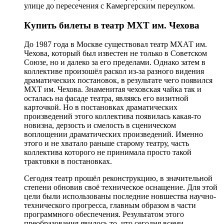
улице до пересечения с Камергерским переулком.
Купить билеты в театр МХТ им. Чехова
До 1987 года в Москве существовал театр МХАТ им.
Чехова, который был известен не только в Советском
Союзе, но и далеко за его пределами. Однако затем в
коллективе произошёл раскол из-за разного видения
драматических постановок, в результате чего появился
МХТ им. Чехова. Знаменитая чеховская чайка так и
осталась на фасаде театра, являясь его визитной
карточкой. Но в постановках драматических
произведений этого коллектива появилась какая-то
новизна, дерзость и смелость в сценическом
воплощении драматических произведений. Именно
этого и не хватало раньше старому театру, часть
коллектива которого не принимала просто такой
трактовки в постановках.
Сегодня театр прошёл реконструкцию, в значительной
степени обновив своё техническое оснащение. Для этой
цели были использованы последние новшества научно-
технического прогресса, главным образом в части
программного обеспечения. Результатом этого
преобразования явилось то, что сегодня всеми