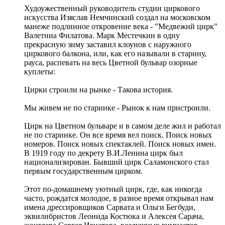
Худоужественный руководитель студии циркового
искусства Изяслав Немчинский создал на московском
манеже подлинное откровение века - "Медвежий цирк"
Валетниа Филатова. Марк Местечкин в одну
прекрасную зиму заставил клоунов с наружного
циркового балкона, или, как его называли в старину,
рауса, распевать на весь Цветной бульвар озорные
куплеты:
Цирки строили на рынке - Такова история.
Мы живем не по старинке - Рынок к нам пристроили.
Цирк на Цветном бульваре и в самом деле жил и работал
не по старинке. Он все время вел поиск. Поиск новых
номеров. Поиск новых спектаклей. Поиск новых имен.
В 1919 году по декрету В.И.Ленина цирк был
национализирован. Бывший цирк Саламонского стал
первым государственным цирком.
Этот по-домашнему уютный цирк, где, как никогда
часто, рождатся молодое, в разное время открывал нам
имена дрессировщиков Сарвата и Ольги Бегбуди,
эквилибристов Леонида Костюка и Алексея Сарача,