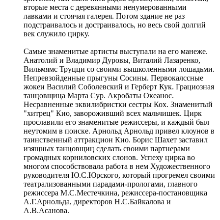
вторые места с деревянными ненумерованными
лавками и стоячая галерея. Потом здание не раз
подстраивалось и достраивалось, но весь свой долгий
век служило цирку.
Самые знаменитые артисты выступали на его манеже.
Анатолий и Владимир Дуровы, Виталий Лазаренко,
Вильмямс Труцци со своими вышколенными лошадьми.
Непревзойденные прыгуны Сосины. Первокалссные
жокеи Василий Соболевский и Герберт Кук. Грациозная
танцовщица Марта Сур. Акробаты Океанос.
Несравненные эквилибристки сестры Кох. Знаменитый
"хитрец" Кио, завороживший всех мальчишек. Цирк
прославили его знаменитые режиссеры, и каждый был
неутомим в поиске. Арнольд Арнольд привел клоунов в
таинственный аттракцион Кио. Борис Шахет заставил
изящных танцовщиц сделать своими партнерами
громадных корниловских слонов. Успеху цирка во
многом способствовала работа в нем Художественного
руководителя Ю.С.Юрского, который прогремел своими
театрализованными парадами-прологами, главного
режиссера М.С.Местечкина, режиссера-постановщика
А.Г.Арнольда, директоров Н.С.Байкалова и
А.В.Асанова.