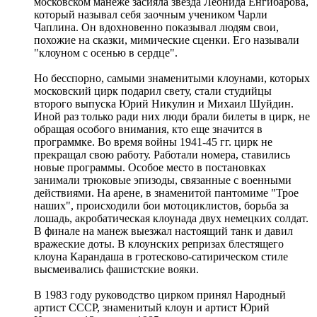
московском манеже засияла звезда Леонида Енгибарова,
который называл себя заочным учеником Чарли
Чаплина. Он вдохновенно показывал людям свои,
похожие на сказки, мимические сценки. Его называли
"клоуном с осенью в сердце".
Но бесспорно, самыми знаменитыми клоунами, которых
московский цирк подарил свету, стали студийцы
второго выпуска Юрий Никулин и Михаил Шуйдин.
Иной раз только ради них люди брали билеты в цирк, не
обращая особого внимания, кто еще значится в
программке. Во время войны 1941-45 гг. цирк не
прекращал свою работу. Работали номера, ставились
новые программы. Особое место в постановках
занимали трюковые эпизоды, связанные с военными
действиями. На арене, в знаменитой пантомиме "Трое
наших", происходили бои мотоциклистов, борьба за
лошадь, акробатическая клоунада двух немецких солдат.
В финале на манеж выезжал настоящий танк и давил
вражеские доты. В клоунских репризах блестящего
клоуна Карандаша в гротесково-сатирическом стиле
высмеивались фашистские вояки.
В 1983 году руководство цирком принял Народный
артист СССР, знаменитый клоун и артист Юрий