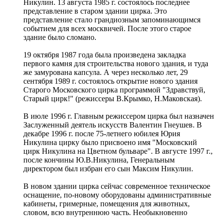
Никулин. 13 августа 1985 г. состоялось последнее
представление в старом здании цирка. Это
представление стало грандиозным запоминающимся
событием для всех москвичей. После этого старое
здание было сломано.
19 октября 1987 года была произведена закладка
первого камня для строительства нового здания, и туда
же замурована капсула. А через несколько лет, 29
сентября 1989 г. состоялось открытие нового здания
Старого Московского цирка программой "Здравствуй,
Старый цирк!" (режиссеры В.Крымко, Н.Маковская).
В июле 1996 г. Главным режиссером цирка был назначен
Заслуженный деятель искусств Валентин Гнеушев. В
декабре 1996 г. после 75-летнего юбилея Юрия
Никулина цирку было присвоено имя "Московский
цирк Никулина на Цветном бульваре". В августе 1997 г.,
после кончины Ю.В.Никулина, Генеральным
директором был избран его сын Максим Никулин.
В новом здании цирка сейчас современное техническое
оснащение, по-новому оборудованы административные
кабинеты, гримерные, помещения для животных,
словом, всю внутреннюю часть. Необыкновенно