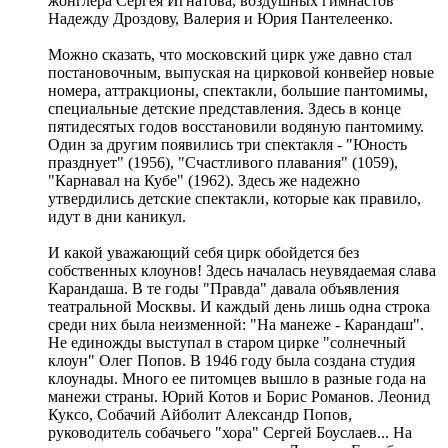
жонглера Сергея Игнатова, воздушных гимнастов
Надежду Дроздову, Валерия и Юрия Пантелеенко.
Можно сказать, что московский цирк уже давно стал
постановочным, выпуская на цирковой конвейер новые
номера, аттракционы, спектакли, большие пантомимы,
специальные детские представления. Здесь в конце
пятидесятых годов восстановили водяную пантомиму.
Один за другим появились три спектакля - "Юность
празднует" (1956), "Счастливого плавания" (1059),
"Карнавал на Кубе" (1962). Здесь же надежно
утвердились детские спектакли, которые как правило,
идут в дни каникул.
И какой уважающий себя цирк обойдется без
собственных клоунов! Здесь началась неувядаемая слава
Карандаша. В те годы "Правда" давала объявления
театральной Москвы. И каждый день лишь одна строка
среди них была неизменной: "На манеже - Карандаш".
Не единожды выступал в старом цирке "солнечный
клоун" Олег Попов. В 1946 году была создана студия
клоунады. Много ее питомцев вышло в разные года на
манежи страны. Юрий Котов и Борис Романов. Леонид
Куксо, Собачий Айболит Александр Попов,
руководитель собачьего "хора" Сергей Боуслаев... На