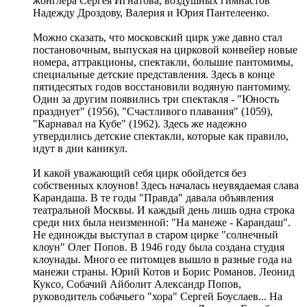
жонглера Сергея Игнатова, воздушных гимнастов
Надежду Дроздову, Валерия и Юрия Пантелеенко.
Можно сказать, что московский цирк уже давно стал
постановочным, выпуская на цирковой конвейер новые
номера, аттракционы, спектакли, большие пантомимы,
специальные детские представления. Здесь в конце
пятидесятых годов восстановили водяную пантомиму.
Один за другим появились три спектакля - "Юность
празднует" (1956), "Счастливого плавания" (1059),
"Карнавал на Кубе" (1962). Здесь же надежно
утвердились детские спектакли, которые как правило,
идут в дни каникул.
И какой уважающий себя цирк обойдется без
собственных клоунов! Здесь началась неувядаемая слава
Карандаша. В те годы "Правда" давала объявления
театральной Москвы. И каждый день лишь одна строка
среди них была неизменной: "На манеже - Карандаш".
Не единожды выступал в старом цирке "солнечный
клоун" Олег Попов. В 1946 году была создана студия
клоунады. Много ее питомцев вышло в разные года на
манежи страны. Юрий Котов и Борис Романов. Леонид
Куксо, Собачий Айболит Александр Попов,
руководитель собачьего "хора" Сергей Боуслаев... На