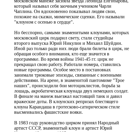
московском манеже засияла звезда Леонида Енгибарова,
который называл себя заочным учеником Чарли
Чаплина. Он вдохновенно показывал людям свои,
похожие на сказки, мимические сценки. Его называли
"клоуном с осенью в сердце".
Но бесспорно, самыми знаменитыми клоунами, которых
московский цирк подарил свету, стали студийцы
второго выпуска Юрий Никулин и Михаил Шуйдин.
Иной раз только ради них люди брали билеты в цирк, не
обращая особого внимания, кто еще значится в
программке. Во время войны 1941-45 гг. цирк не
прекращал свою работу. Работали номера, ставились
новые программы. Особое место в постановках
занимали трюковые эпизоды, связанные с военными
действиями. На арене, в знаменитой пантомиме "Трое
наших", происходили бои мотоциклистов, борьба за
лошадь, акробатическая клоунада двух немецких солдат.
В финале на манеж выезжал настоящий танк и давил
вражеские доты. В клоунских репризах блестящего
клоуна Карандаша в гротесково-сатирическом стиле
высмеивались фашистские вояки.
В 1983 году руководство цирком принял Народный
артист СССР, знаменитый клоун и артист Юрий