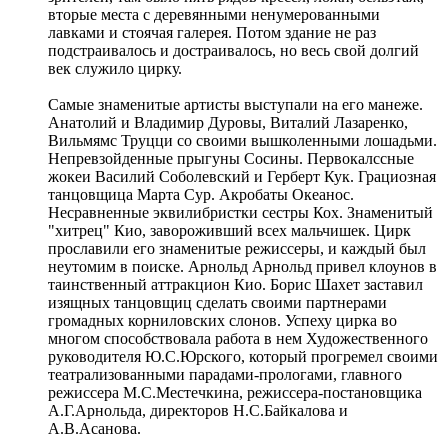
вторые места с деревянными ненумерованными
лавками и стоячая галерея. Потом здание не раз
подстраивалось и достраивалось, но весь свой долгий
век служило цирку.
Самые знаменитые артисты выступали на его манеже.
Анатолий и Владимир Дуровы, Виталий Лазаренко,
Вильмямс Труцци со своими вышколенными лошадьми.
Непревзойденные прыгуны Сосины. Первокалссные
жокеи Василий Соболевский и Герберт Кук. Грациозная
танцовщица Марта Сур. Акробаты Океанос.
Несравненные эквилибристки сестры Кох. Знаменитый
"хитрец" Кио, завороживший всех мальчишек. Цирк
прославили его знаменитые режиссеры, и каждый был
неутомим в поиске. Арнольд Арнольд привел клоунов в
таинственный аттракцион Кио. Борис Шахет заставил
изящных танцовщиц сделать своими партнерами
громадных корниловских слонов. Успеху цирка во
многом способствовала работа в нем Художественного
руководителя Ю.С.Юрского, который прогремел своими
театрализованными парадами-прологами, главного
режиссера М.С.Местечкина, режиссера-постановщика
А.Г.Арнольда, директоров Н.С.Байкалова и
А.В.Асанова.