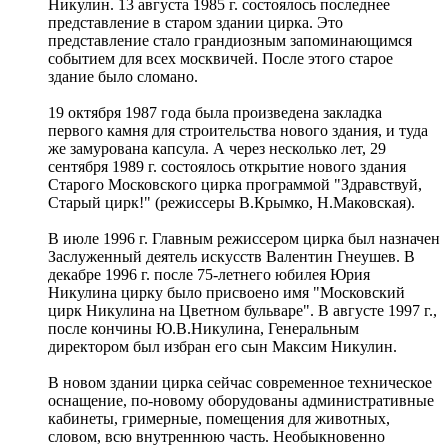
Никулин. 13 августа 1985 г. состоялось последнее
представление в старом здании цирка. Это
представление стало грандиозным запоминающимся
событием для всех москвичей. После этого старое
здание было сломано.
19 октября 1987 года была произведена закладка
первого камня для строительства нового здания, и туда
же замурована капсула. А через несколько лет, 29
сентября 1989 г. состоялось открытие нового здания
Старого Московского цирка программой "Здравствуй,
Старый цирк!" (режиссеры В.Крымко, Н.Маковская).
В июле 1996 г. Главным режиссером цирка был назначен
Заслуженный деятель искусств Валентин Гнеушев. В
декабре 1996 г. после 75-летнего юбилея Юрия
Никулина цирку было присвоено имя "Московский
цирк Никулина на Цветном бульваре". В августе 1997 г.,
после кончины Ю.В.Никулина, Генеральным
директором был избран его сын Максим Никулин.
В новом здании цирка сейчас современное техническое
оснащение, по-новому оборудованы административные
кабинеты, гримерные, помещения для животных,
словом, всю внутреннюю часть. Необыкновенно