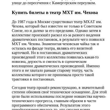
улице до пересечения с Камергерским переулком.
Купить билеты в театр МХТ им. Чехова
До 1987 года в Москве существовал театр МХАТ им.
Чехова, который был известен не только в Советском
Союзе, но и далеко за его пределами. Однако затем в
коллективе произошёл раскол из-за разного видения
драматических постановок, в результате чего появился
МХТ им. Чехова. Знаменитая чеховская чайка так и
осталась на фасаде театра, являясь его визитной
карточкой. Но в постановках драматических
произведений этого коллектива появилась какая-то
новизна, дерзость и смелость в сценическом
воплощении драматических произведений. Именно
этого и не хватало раньше старому театру, часть
коллектива которого не принимала просто такой
трактовки в постановках.
Сегодня театр прошёл реконструкцию, в значительной
степени обновив своё техническое оснащение. Для этой
цели были использованы последние новшества научно-
технического прогресса, главным образом в части
программного обеспечения. Результатом этого
преобразования явилось то, что сегодня всеми