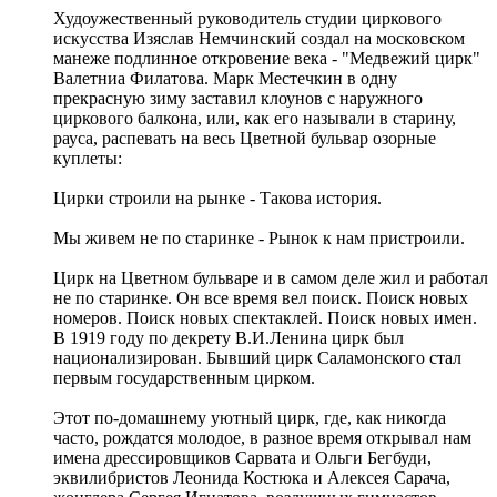
Худоужественный руководитель студии циркового
искусства Изяслав Немчинский создал на московском
манеже подлинное откровение века - "Медвежий цирк"
Валетниа Филатова. Марк Местечкин в одну
прекрасную зиму заставил клоунов с наружного
циркового балкона, или, как его называли в старину,
рауса, распевать на весь Цветной бульвар озорные
куплеты:
Цирки строили на рынке - Такова история.
Мы живем не по старинке - Рынок к нам пристроили.
Цирк на Цветном бульваре и в самом деле жил и работал
не по старинке. Он все время вел поиск. Поиск новых
номеров. Поиск новых спектаклей. Поиск новых имен.
В 1919 году по декрету В.И.Ленина цирк был
национализирован. Бывший цирк Саламонского стал
первым государственным цирком.
Этот по-домашнему уютный цирк, где, как никогда
часто, рождатся молодое, в разное время открывал нам
имена дрессировщиков Сарвата и Ольги Бегбуди,
эквилибристов Леонида Костюка и Алексея Сарача,