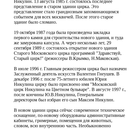
Никулин. 13 августа 1985 г. состоялось последнее
представление в старом здании цирка. Это
представление стало грандиозным запоминающимся
событием для всех москвичей. После этого старое
здание было сломано.
19 октября 1987 года была произведена закладка
первого камня для строительства нового здания, и туда
же замурована капсула. А через несколько лет, 29
сентября 1989 г. состоялось открытие нового здания
Старого Московского цирка программой "Здравствуй,
Старый цирк!" (режиссеры В.Крымко, Н.Маковская).
В июле 1996 г. Главным режиссером цирка был назначен
Заслуженный деятель искусств Валентин Гнеушев. В
декабре 1996 г. после 75-летнего юбилея Юрия
Никулина цирку было присвоено имя "Московский
цирк Никулина на Цветном бульваре". В августе 1997 г.,
после кончины Ю.В.Никулина, Генеральным
директором был избран его сын Максим Никулин.
В новом здании цирка сейчас современное техническое
оснащение, по-новому оборудованы административные
кабинеты, гримерные, помещения для животных,
словом, всю внутреннюю часть. Необыкновенно