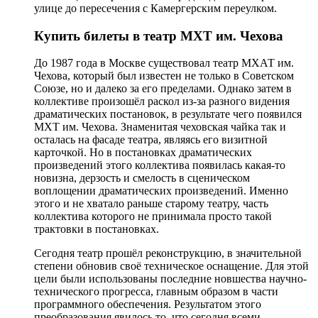
улице до пересечения с Камергерским переулком.
Купить билеты в театр МХТ им. Чехова
До 1987 года в Москве существовал театр МХАТ им.
Чехова, который был известен не только в Советском
Союзе, но и далеко за его пределами. Однако затем в
коллективе произошёл раскол из-за разного видения
драматических постановок, в результате чего появился
МХТ им. Чехова. Знаменитая чеховская чайка так и
осталась на фасаде театра, являясь его визитной
карточкой. Но в постановках драматических
произведений этого коллектива появилась какая-то
новизна, дерзость и смелость в сценическом
воплощении драматических произведений. Именно
этого и не хватало раньше старому театру, часть
коллектива которого не принимала просто такой
трактовки в постановках.
Сегодня театр прошёл реконструкцию, в значительной
степени обновив своё техническое оснащение. Для этой
цели были использованы последние новшества научно-
технического прогресса, главным образом в части
программного обеспечения. Результатом этого
преобразования явилось то, что сегодня всеми