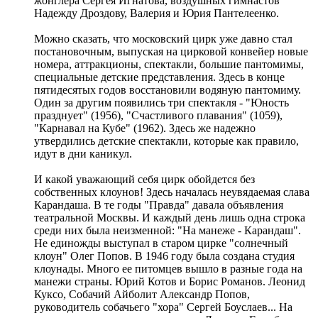
жонглера Сергея Игнатова, воздушных гимнастов
Надежду Дроздову, Валерия и Юрия Пантелеенко.
Можно сказать, что московский цирк уже давно стал
постановочным, выпуская на цирковой конвейер новые
номера, аттракционы, спектакли, большие пантомимы,
специальные детские представления. Здесь в конце
пятидесятых годов восстановили водяную пантомиму.
Один за другим появились три спектакля - "Юность
празднует" (1956), "Счастливого плавания" (1059),
"Карнавал на Кубе" (1962). Здесь же надежно
утвердились детские спектакли, которые как правило,
идут в дни каникул.
И какой уважающий себя цирк обойдется без
собственных клоунов! Здесь началась неувядаемая слава
Карандаша. В те годы "Правда" давала объявления
театральной Москвы. И каждый день лишь одна строка
среди них была неизменной: "На манеже - Карандаш".
Не единожды выступал в старом цирке "солнечный
клоун" Олег Попов. В 1946 году была создана студия
клоунады. Много ее питомцев вышло в разные года на
манежи страны. Юрий Котов и Борис Романов. Леонид
Куксо, Собачий Айболит Александр Попов,
руководитель собачьего "хора" Сергей Боуслаев... На