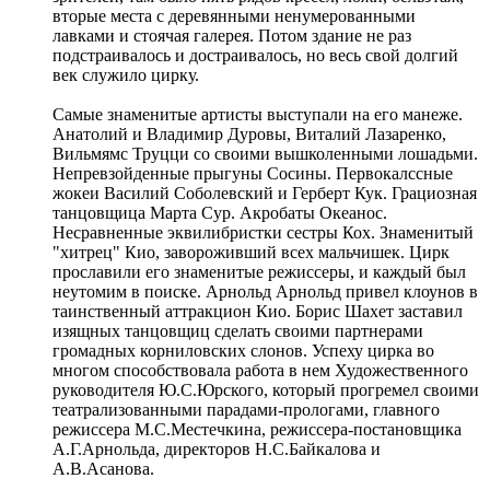
вторые места с деревянными ненумерованными
лавками и стоячая галерея. Потом здание не раз
подстраивалось и достраивалось, но весь свой долгий
век служило цирку.
Самые знаменитые артисты выступали на его манеже.
Анатолий и Владимир Дуровы, Виталий Лазаренко,
Вильмямс Труцци со своими вышколенными лошадьми.
Непревзойденные прыгуны Сосины. Первокалссные
жокеи Василий Соболевский и Герберт Кук. Грациозная
танцовщица Марта Сур. Акробаты Океанос.
Несравненные эквилибристки сестры Кох. Знаменитый
"хитрец" Кио, завороживший всех мальчишек. Цирк
прославили его знаменитые режиссеры, и каждый был
неутомим в поиске. Арнольд Арнольд привел клоунов в
таинственный аттракцион Кио. Борис Шахет заставил
изящных танцовщиц сделать своими партнерами
громадных корниловских слонов. Успеху цирка во
многом способствовала работа в нем Художественного
руководителя Ю.С.Юрского, который прогремел своими
театрализованными парадами-прологами, главного
режиссера М.С.Местечкина, режиссера-постановщика
А.Г.Арнольда, директоров Н.С.Байкалова и
А.В.Асанова.