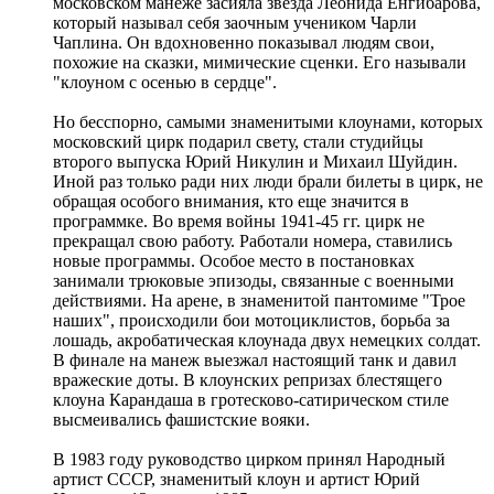
московском манеже засияла звезда Леонида Енгибарова,
который называл себя заочным учеником Чарли
Чаплина. Он вдохновенно показывал людям свои,
похожие на сказки, мимические сценки. Его называли
"клоуном с осенью в сердце".
Но бесспорно, самыми знаменитыми клоунами, которых
московский цирк подарил свету, стали студийцы
второго выпуска Юрий Никулин и Михаил Шуйдин.
Иной раз только ради них люди брали билеты в цирк, не
обращая особого внимания, кто еще значится в
программке. Во время войны 1941-45 гг. цирк не
прекращал свою работу. Работали номера, ставились
новые программы. Особое место в постановках
занимали трюковые эпизоды, связанные с военными
действиями. На арене, в знаменитой пантомиме "Трое
наших", происходили бои мотоциклистов, борьба за
лошадь, акробатическая клоунада двух немецких солдат.
В финале на манеж выезжал настоящий танк и давил
вражеские доты. В клоунских репризах блестящего
клоуна Карандаша в гротесково-сатирическом стиле
высмеивались фашистские вояки.
В 1983 году руководство цирком принял Народный
артист СССР, знаменитый клоун и артист Юрий