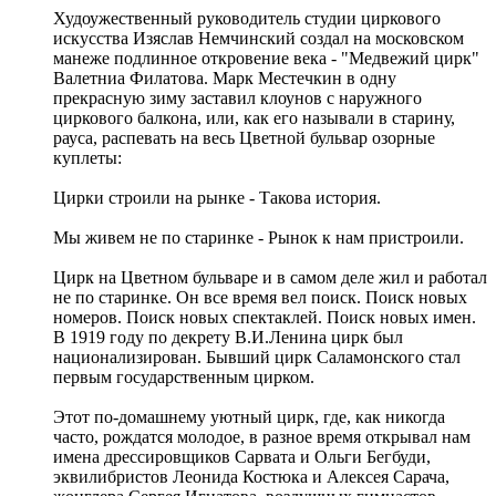
Худоужественный руководитель студии циркового
искусства Изяслав Немчинский создал на московском
манеже подлинное откровение века - "Медвежий цирк"
Валетниа Филатова. Марк Местечкин в одну
прекрасную зиму заставил клоунов с наружного
циркового балкона, или, как его называли в старину,
рауса, распевать на весь Цветной бульвар озорные
куплеты:
Цирки строили на рынке - Такова история.
Мы живем не по старинке - Рынок к нам пристроили.
Цирк на Цветном бульваре и в самом деле жил и работал
не по старинке. Он все время вел поиск. Поиск новых
номеров. Поиск новых спектаклей. Поиск новых имен.
В 1919 году по декрету В.И.Ленина цирк был
национализирован. Бывший цирк Саламонского стал
первым государственным цирком.
Этот по-домашнему уютный цирк, где, как никогда
часто, рождатся молодое, в разное время открывал нам
имена дрессировщиков Сарвата и Ольги Бегбуди,
эквилибристов Леонида Костюка и Алексея Сарача,