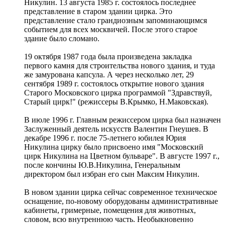
Никулин. 13 августа 1985 г. состоялось последнее
представление в старом здании цирка. Это
представление стало грандиозным запоминающимся
событием для всех москвичей. После этого старое
здание было сломано.
19 октября 1987 года была произведена закладка
первого камня для строительства нового здания, и туда
же замурована капсула. А через несколько лет, 29
сентября 1989 г. состоялось открытие нового здания
Старого Московского цирка программой "Здравствуй,
Старый цирк!" (режиссеры В.Крымко, Н.Маковская).
В июле 1996 г. Главным режиссером цирка был назначен
Заслуженный деятель искусств Валентин Гнеушев. В
декабре 1996 г. после 75-летнего юбилея Юрия
Никулина цирку было присвоено имя "Московский
цирк Никулина на Цветном бульваре". В августе 1997 г.,
после кончины Ю.В.Никулина, Генеральным
директором был избран его сын Максим Никулин.
В новом здании цирка сейчас современное техническое
оснащение, по-новому оборудованы административные
кабинеты, гримерные, помещения для животных,
словом, всю внутреннюю часть. Необыкновенно