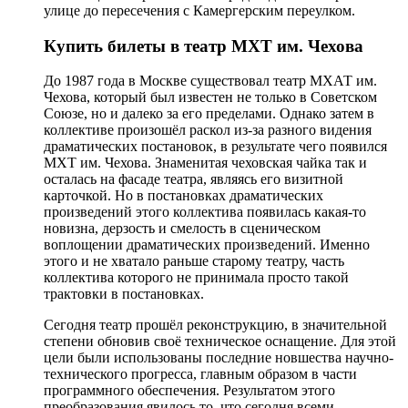
улице до пересечения с Камергерским переулком.
Купить билеты в театр МХТ им. Чехова
До 1987 года в Москве существовал театр МХАТ им.
Чехова, который был известен не только в Советском
Союзе, но и далеко за его пределами. Однако затем в
коллективе произошёл раскол из-за разного видения
драматических постановок, в результате чего появился
МХТ им. Чехова. Знаменитая чеховская чайка так и
осталась на фасаде театра, являясь его визитной
карточкой. Но в постановках драматических
произведений этого коллектива появилась какая-то
новизна, дерзость и смелость в сценическом
воплощении драматических произведений. Именно
этого и не хватало раньше старому театру, часть
коллектива которого не принимала просто такой
трактовки в постановках.
Сегодня театр прошёл реконструкцию, в значительной
степени обновив своё техническое оснащение. Для этой
цели были использованы последние новшества научно-
технического прогресса, главным образом в части
программного обеспечения. Результатом этого
преобразования явилось то, что сегодня всеми