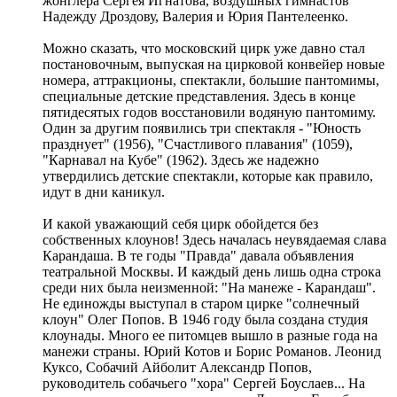
жонглера Сергея Игнатова, воздушных гимнастов
Надежду Дроздову, Валерия и Юрия Пантелеенко.
Можно сказать, что московский цирк уже давно стал
постановочным, выпуская на цирковой конвейер новые
номера, аттракционы, спектакли, большие пантомимы,
специальные детские представления. Здесь в конце
пятидесятых годов восстановили водяную пантомиму.
Один за другим появились три спектакля - "Юность
празднует" (1956), "Счастливого плавания" (1059),
"Карнавал на Кубе" (1962). Здесь же надежно
утвердились детские спектакли, которые как правило,
идут в дни каникул.
И какой уважающий себя цирк обойдется без
собственных клоунов! Здесь началась неувядаемая слава
Карандаша. В те годы "Правда" давала объявления
театральной Москвы. И каждый день лишь одна строка
среди них была неизменной: "На манеже - Карандаш".
Не единожды выступал в старом цирке "солнечный
клоун" Олег Попов. В 1946 году была создана студия
клоунады. Много ее питомцев вышло в разные года на
манежи страны. Юрий Котов и Борис Романов. Леонид
Куксо, Собачий Айболит Александр Попов,
руководитель собачьего "хора" Сергей Боуслаев... На