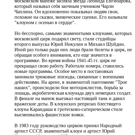
московском манеже засияла звезда Леонида Енгибарова,
который называл себя заочным учеником Чарли
Чаплина. Он вдохновенно показывал людям свои,
похожие на сказки, мимические сценки. Его называли
"клоуном с осенью в сердце".
Но бесспорно, самыми знаменитыми клоунами, которых
московский цирк подарил свету, стали студийцы
второго выпуска Юрий Никулин и Михаил Шуйдин.
Иной раз только ради них люди брали билеты в цирк, не
обращая особого внимания, кто еще значится в
программке. Во время войны 1941-45 гг. цирк не
прекращал свою работу. Работали номера, ставились
новые программы. Особое место в постановках
занимали трюковые эпизоды, связанные с военными
действиями. На арене, в знаменитой пантомиме "Трое
наших", происходили бои мотоциклистов, борьба за
лошадь, акробатическая клоунада двух немецких солдат.
В финале на манеж выезжал настоящий танк и давил
вражеские доты. В клоунских репризах блестящего
клоуна Карандаша в гротесково-сатирическом стиле
высмеивались фашистские вояки.
В 1983 году руководство цирком принял Народный
артист СССР, знаменитый клоун и артист Юрий