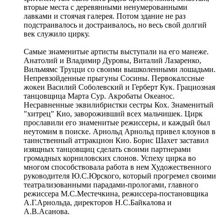
вторые места с деревянными ненумерованными
лавками и стоячая галерея. Потом здание не раз
подстраивалось и достраивалось, но весь свой долгий
век служило цирку.
Самые знаменитые артисты выступали на его манеже.
Анатолий и Владимир Дуровы, Виталий Лазаренко,
Вильмямс Труцци со своими вышколенными лошадьми.
Непревзойденные прыгуны Сосины. Первокалссные
жокеи Василий Соболевский и Герберт Кук. Грациозная
танцовщица Марта Сур. Акробаты Океанос.
Несравненные эквилибристки сестры Кох. Знаменитый
"хитрец" Кио, завороживший всех мальчишек. Цирк
прославили его знаменитые режиссеры, и каждый был
неутомим в поиске. Арнольд Арнольд привел клоунов в
таинственный аттракцион Кио. Борис Шахет заставил
изящных танцовщиц сделать своими партнерами
громадных корниловских слонов. Успеху цирка во
многом способствовала работа в нем Художественного
руководителя Ю.С.Юрского, который прогремел своими
театрализованными парадами-прологами, главного
режиссера М.С.Местечкина, режиссера-постановщика
А.Г.Арнольда, директоров Н.С.Байкалова и
А.В.Асанова.