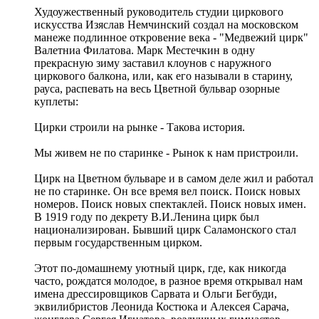
Худоужественный руководитель студии циркового
искусства Изяслав Немчинский создал на московском
манеже подлинное откровение века - "Медвежий цирк"
Валетниа Филатова. Марк Местечкин в одну
прекрасную зиму заставил клоунов с наружного
циркового балкона, или, как его называли в старину,
рауса, распевать на весь Цветной бульвар озорные
куплеты:
Цирки строили на рынке - Такова история.
Мы живем не по старинке - Рынок к нам пристроили.
Цирк на Цветном бульваре и в самом деле жил и работал
не по старинке. Он все время вел поиск. Поиск новых
номеров. Поиск новых спектаклей. Поиск новых имен.
В 1919 году по декрету В.И.Ленина цирк был
национализирован. Бывший цирк Саламонского стал
первым государственным цирком.
Этот по-домашнему уютный цирк, где, как никогда
часто, рождатся молодое, в разное время открывал нам
имена дрессировщиков Сарвата и Ольги Бегбуди,
эквилибристов Леонида Костюка и Алексея Сарача,