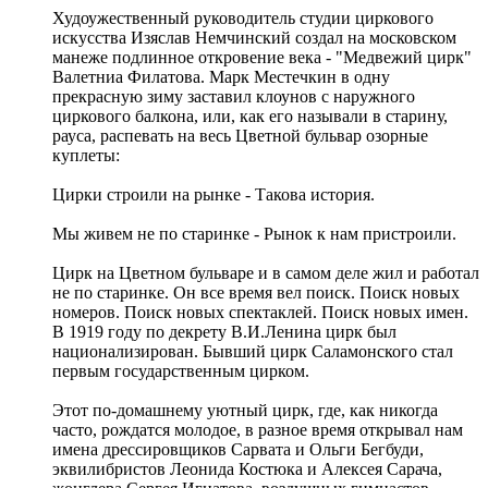
Худоужественный руководитель студии циркового
искусства Изяслав Немчинский создал на московском
манеже подлинное откровение века - "Медвежий цирк"
Валетниа Филатова. Марк Местечкин в одну
прекрасную зиму заставил клоунов с наружного
циркового балкона, или, как его называли в старину,
рауса, распевать на весь Цветной бульвар озорные
куплеты:
Цирки строили на рынке - Такова история.
Мы живем не по старинке - Рынок к нам пристроили.
Цирк на Цветном бульваре и в самом деле жил и работал
не по старинке. Он все время вел поиск. Поиск новых
номеров. Поиск новых спектаклей. Поиск новых имен.
В 1919 году по декрету В.И.Ленина цирк был
национализирован. Бывший цирк Саламонского стал
первым государственным цирком.
Этот по-домашнему уютный цирк, где, как никогда
часто, рождатся молодое, в разное время открывал нам
имена дрессировщиков Сарвата и Ольги Бегбуди,
эквилибристов Леонида Костюка и Алексея Сарача,