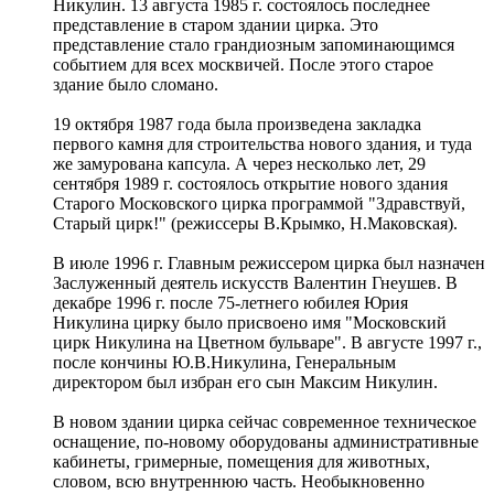
Никулин. 13 августа 1985 г. состоялось последнее
представление в старом здании цирка. Это
представление стало грандиозным запоминающимся
событием для всех москвичей. После этого старое
здание было сломано.
19 октября 1987 года была произведена закладка
первого камня для строительства нового здания, и туда
же замурована капсула. А через несколько лет, 29
сентября 1989 г. состоялось открытие нового здания
Старого Московского цирка программой "Здравствуй,
Старый цирк!" (режиссеры В.Крымко, Н.Маковская).
В июле 1996 г. Главным режиссером цирка был назначен
Заслуженный деятель искусств Валентин Гнеушев. В
декабре 1996 г. после 75-летнего юбилея Юрия
Никулина цирку было присвоено имя "Московский
цирк Никулина на Цветном бульваре". В августе 1997 г.,
после кончины Ю.В.Никулина, Генеральным
директором был избран его сын Максим Никулин.
В новом здании цирка сейчас современное техническое
оснащение, по-новому оборудованы административные
кабинеты, гримерные, помещения для животных,
словом, всю внутреннюю часть. Необыкновенно