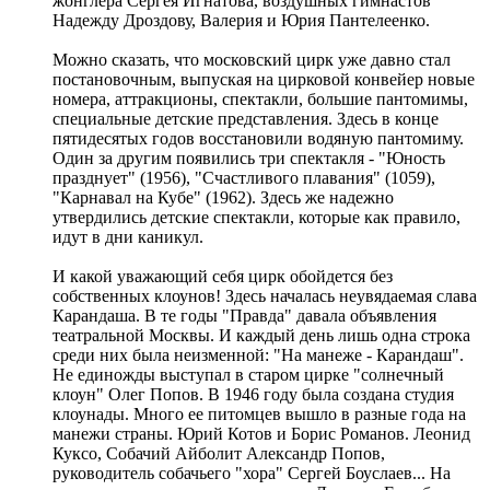
жонглера Сергея Игнатова, воздушных гимнастов
Надежду Дроздову, Валерия и Юрия Пантелеенко.
Можно сказать, что московский цирк уже давно стал
постановочным, выпуская на цирковой конвейер новые
номера, аттракционы, спектакли, большие пантомимы,
специальные детские представления. Здесь в конце
пятидесятых годов восстановили водяную пантомиму.
Один за другим появились три спектакля - "Юность
празднует" (1956), "Счастливого плавания" (1059),
"Карнавал на Кубе" (1962). Здесь же надежно
утвердились детские спектакли, которые как правило,
идут в дни каникул.
И какой уважающий себя цирк обойдется без
собственных клоунов! Здесь началась неувядаемая слава
Карандаша. В те годы "Правда" давала объявления
театральной Москвы. И каждый день лишь одна строка
среди них была неизменной: "На манеже - Карандаш".
Не единожды выступал в старом цирке "солнечный
клоун" Олег Попов. В 1946 году была создана студия
клоунады. Много ее питомцев вышло в разные года на
манежи страны. Юрий Котов и Борис Романов. Леонид
Куксо, Собачий Айболит Александр Попов,
руководитель собачьего "хора" Сергей Боуслаев... На