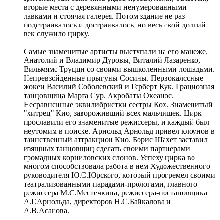
вторые места с деревянными ненумерованными
лавками и стоячая галерея. Потом здание не раз
подстраивалось и достраивалось, но весь свой долгий
век служило цирку.
Самые знаменитые артисты выступали на его манеже.
Анатолий и Владимир Дуровы, Виталий Лазаренко,
Вильмямс Труцци со своими вышколенными лошадьми.
Непревзойденные прыгуны Сосины. Первокалссные
жокеи Василий Соболевский и Герберт Кук. Грациозная
танцовщица Марта Сур. Акробаты Океанос.
Несравненные эквилибристки сестры Кох. Знаменитый
"хитрец" Кио, завороживший всех мальчишек. Цирк
прославили его знаменитые режиссеры, и каждый был
неутомим в поиске. Арнольд Арнольд привел клоунов в
таинственный аттракцион Кио. Борис Шахет заставил
изящных танцовщиц сделать своими партнерами
громадных корниловских слонов. Успеху цирка во
многом способствовала работа в нем Художественного
руководителя Ю.С.Юрского, который прогремел своими
театрализованными парадами-прологами, главного
режиссера М.С.Местечкина, режиссера-постановщика
А.Г.Арнольда, директоров Н.С.Байкалова и
А.В.Асанова.