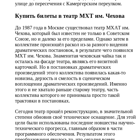
улице до пересечения с Камергерским переулком.
Купить билеты в театр МХТ им. Чехова
До 1987 года в Москве существовал театр МХАТ им.
Чехова, который был известен не только в Советском
Союзе, но и далеко за его пределами. Однако затем в
коллективе произошёл раскол из-за разного видения
драматических постановок, в результате чего появился
МХТ им. Чехова. Знаменитая чеховская чайка так и
осталась на фасаде театра, являясь его визитной
карточкой. Но в постановках драматических
произведений этого коллектива появилась какая-то
новизна, дерзость и смелость в сценическом
воплощении драматических произведений. Именно
этого и не хватало раньше старому театру, часть
коллектива которого не принимала просто такой
трактовки в постановках.
Сегодня театр прошёл реконструкцию, в значительной
степени обновив своё техническое оснащение. Для этой
цели были использованы последние новшества научно-
технического прогресса, главным образом в части
программного обеспечения. Результатом этого
преобразования явилось то, что сегодня всеми