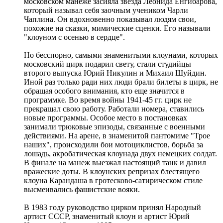
московском манеже засияла звезда Леонида Енгибарова,
который называл себя заочным учеником Чарли
Чаплина. Он вдохновенно показывал людям свои,
похожие на сказки, мимические сценки. Его называли
"клоуном с осенью в сердце".
Но бесспорно, самыми знаменитыми клоунами, которых
московский цирк подарил свету, стали студийцы
второго выпуска Юрий Никулин и Михаил Шуйдин.
Иной раз только ради них люди брали билеты в цирк, не
обращая особого внимания, кто еще значится в
программке. Во время войны 1941-45 гг. цирк не
прекращал свою работу. Работали номера, ставились
новые программы. Особое место в постановках
занимали трюковые эпизоды, связанные с военными
действиями. На арене, в знаменитой пантомиме "Трое
наших", происходили бои мотоциклистов, борьба за
лошадь, акробатическая клоунада двух немецких солдат.
В финале на манеж выезжал настоящий танк и давил
вражеские доты. В клоунских репризах блестящего
клоуна Карандаша в гротесково-сатирическом стиле
высмеивались фашистские вояки.
В 1983 году руководство цирком принял Народный
артист СССР, знаменитый клоун и артист Юрий