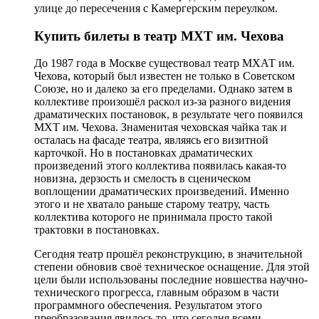
улице до пересечения с Камергерским переулком.
Купить билеты в театр МХТ им. Чехова
До 1987 года в Москве существовал театр МХАТ им.
Чехова, который был известен не только в Советском
Союзе, но и далеко за его пределами. Однако затем в
коллективе произошёл раскол из-за разного видения
драматических постановок, в результате чего появился
МХТ им. Чехова. Знаменитая чеховская чайка так и
осталась на фасаде театра, являясь его визитной
карточкой. Но в постановках драматических
произведений этого коллектива появилась какая-то
новизна, дерзость и смелость в сценическом
воплощении драматических произведений. Именно
этого и не хватало раньше старому театру, часть
коллектива которого не принимала просто такой
трактовки в постановках.
Сегодня театр прошёл реконструкцию, в значительной
степени обновив своё техническое оснащение. Для этой
цели были использованы последние новшества научно-
технического прогресса, главным образом в части
программного обеспечения. Результатом этого
преобразования явилось то, что сегодня всеми