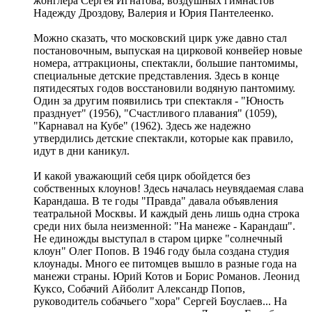
жонглера Сергея Игнатова, воздушных гимнастов
Надежду Дроздову, Валерия и Юрия Пантелеенко.
Можно сказать, что московский цирк уже давно стал
постановочным, выпуская на цирковой конвейер новые
номера, аттракционы, спектакли, большие пантомимы,
специальные детские представления. Здесь в конце
пятидесятых годов восстановили водяную пантомиму.
Один за другим появились три спектакля - "Юность
празднует" (1956), "Счастливого плавания" (1059),
"Карнавал на Кубе" (1962). Здесь же надежно
утвердились детские спектакли, которые как правило,
идут в дни каникул.
И какой уважающий себя цирк обойдется без
собственных клоунов! Здесь началась неувядаемая слава
Карандаша. В те годы "Правда" давала объявления
театральной Москвы. И каждый день лишь одна строка
среди них была неизменной: "На манеже - Карандаш".
Не единожды выступал в старом цирке "солнечный
клоун" Олег Попов. В 1946 году была создана студия
клоунады. Много ее питомцев вышло в разные года на
манежи страны. Юрий Котов и Борис Романов. Леонид
Куксо, Собачий Айболит Александр Попов,
руководитель собачьего "хора" Сергей Боуслаев... На