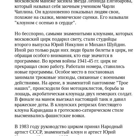
московском манеже засияла звезда Леонида Енгибарова,
который называл себя заочным учеником Чарли
Чаплина. Он вдохновенно показывал людям свои,
похожие на сказки, мимические сценки. Его называли
"клоуном с осенью в сердце".
Но бесспорно, самыми знаменитыми клоунами, которых
московский цирк подарил свету, стали студийцы
второго выпуска Юрий Никулин и Михаил Шуйдин.
Иной раз только ради них люди брали билеты в цирк, не
обращая особого внимания, кто еще значится в
программке. Во время войны 1941-45 гг. цирк не
прекращал свою работу. Работали номера, ставились
новые программы. Особое место в постановках
занимали трюковые эпизоды, связанные с военными
действиями. На арене, в знаменитой пантомиме "Трое
наших", происходили бои мотоциклистов, борьба за
лошадь, акробатическая клоунада двух немецких солдат.
В финале на манеж выезжал настоящий танк и давил
вражеские доты. В клоунских репризах блестящего
клоуна Карандаша в гротесково-сатирическом стиле
высмеивались фашистские вояки.
В 1983 году руководство цирком принял Народный
артист СССР, знаменитый клоун и артист Юрий