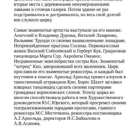
вторые места с деревянными ненумерованными
лавками и стоячая галерея. Потом здание не раз
подстраивалось и достраивалось, но весь свой долгий
век служило цирку.
Самые знаменитые артисты выступали на его манеже.
Анатолий и Владимир Дуровы, Виталий Лазаренко,
Вильмямс Труцци со своими вышколенными лошадьми.
Непревзойденные прыгуны Сосины. Первокалссные
жокеи Василий Соболевский и Герберт Кук. Грациозная
танцовщица Марта Сур. Акробаты Океанос.
Несравненные эквилибристки сестры Кох. Знаменитый
"хитрец" Кио, завороживший всех мальчишек. Цирк
прославили его знаменитые режиссеры, и каждый был
неутомим в поиске. Арнольд Арнольд привел клоунов в
таинственный аттракцион Кио. Борис Шахет заставил
изящных танцовщиц сделать своими партнерами
громадных корниловских слонов. Успеху цирка во
многом способствовала работа в нем Художественного
руководителя Ю.С.Юрского, который прогремел своими
театрализованными парадами-прологами, главного
режиссера М.С.Местечкина, режиссера-постановщика
А.Г.Арнольда, директоров Н.С.Байкалова и
А.В.Асанова.