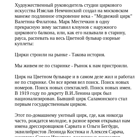
Худоужественный руководитель студии циркового
искусства Изяслав Немчинский создал на московском
манеже подлинное откровение века - "Медвежий цирк"
Валетниа Филатова. Марк Местечкин в одну
прекрасную зиму заставил клоунов с наружного
циркового балкона, или, как его называли в старину,
рауса, распевать на весь Цветной бульвар озорные
куплеты:
Цирки строили на рынке - Такова история.
Мы живем не по старинке - Рынок к нам пристроили.
Цирк на Цветном бульваре и в самом деле жил и работал
не по старинке. Он все время вел поиск. Поиск новых
номеров. Поиск новых спектаклей. Поиск новых имен.
В 1919 году по декрету В.И.Ленина цирк был
национализирован. Бывший цирк Саламонского стал
первым государственным цирком.
Этот по-домашнему уютный цирк, где, как никогда
часто, рождатся молодое, в разное время открывал нам
имена дрессировщиков Сарвата и Ольги Бегбуди,
эквилибристов Леонида Костюка и Алексея Сарача,