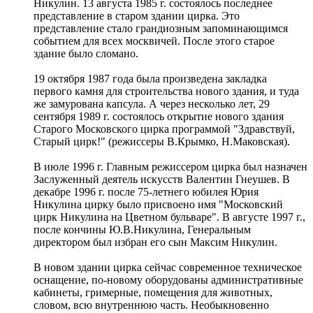
Никулин. 13 августа 1985 г. состоялось последнее
представление в старом здании цирка. Это
представление стало грандиозным запоминающимся
событием для всех москвичей. После этого старое
здание было сломано.
19 октября 1987 года была произведена закладка
первого камня для строительства нового здания, и туда
же замурована капсула. А через несколько лет, 29
сентября 1989 г. состоялось открытие нового здания
Старого Московского цирка программой "Здравствуй,
Старый цирк!" (режиссеры В.Крымко, Н.Маковская).
В июле 1996 г. Главным режиссером цирка был назначен
Заслуженный деятель искусств Валентин Гнеушев. В
декабре 1996 г. после 75-летнего юбилея Юрия
Никулина цирку было присвоено имя "Московский
цирк Никулина на Цветном бульваре". В августе 1997 г.,
после кончины Ю.В.Никулина, Генеральным
директором был избран его сын Максим Никулин.
В новом здании цирка сейчас современное техническое
оснащение, по-новому оборудованы административные
кабинеты, гримерные, помещения для животных,
словом, всю внутреннюю часть. Необыкновенно