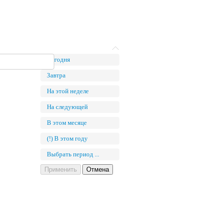
Сегодня
Завтра
На этой неделе
На следующей
В этом месяце
(!) В этом году
Выбрать период ...
Применить
Отмена