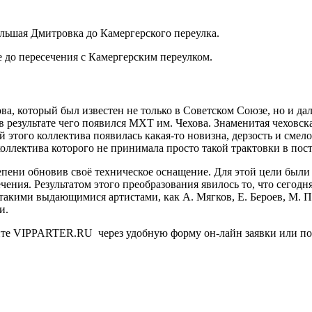
льшая Дмитровка до Камергерского переулка.
 до пересечения с Камергерским переулком.
а, который был известен не только в Советском Союзе, но и дал
в результате чего появился МХТ им. Чехова. Знаменитая чеховская
й этого коллектива появилась какая-то новизна, дерзость и сме
коллектива которого не принимала просто такой трактовки в пос
епени обновив своё техническое оснащение. Для этой цели был
чения. Результатом этого преобразования явилось то, что сегод
 такими выдающимися артистами, как А. Мягков, Е. Бероев, М. 
и.
йте VIPPARTER.RU через удобную форму он-лайн заявки или позв