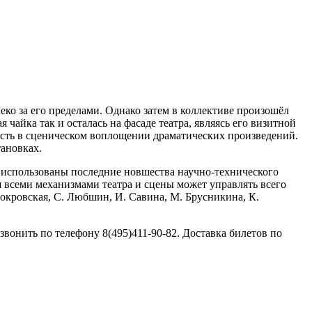
еко за его пределами. Однако затем в коллективе произошёл
 чайка так и осталась на фасаде театра, являясь его визитной
лость в сценическом воплощении драматических произведений.
тановках.
и использованы последние новшества научно-технического
ня всеми механизмами театра и сцены может управлять всего
Покровская, С. Любшин, И. Савина, М. Брусникина, К.
онить по телефону 8(495)411-90-82. Доставка билетов по