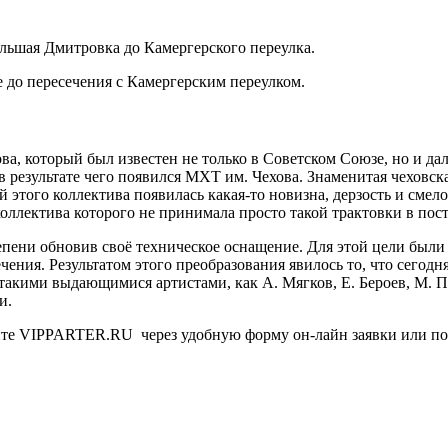
льшая Дмитровка до Камергерского переулка.
 до пересечения с Камергерским переулком.
а, который был известен не только в Советском Союзе, но и дал
в результате чего появился МХТ им. Чехова. Знаменитая чеховская
й этого коллектива появилась какая-то новизна, дерзость и сме
коллектива которого не принимала просто такой трактовки в пос
епени обновив своё техническое оснащение. Для этой цели был
чения. Результатом этого преобразования явилось то, что сегод
 такими выдающимися артистами, как А. Мягков, Е. Бероев, М. 
и.
йте VIPPARTER.RU через удобную форму он-лайн заявки или позв