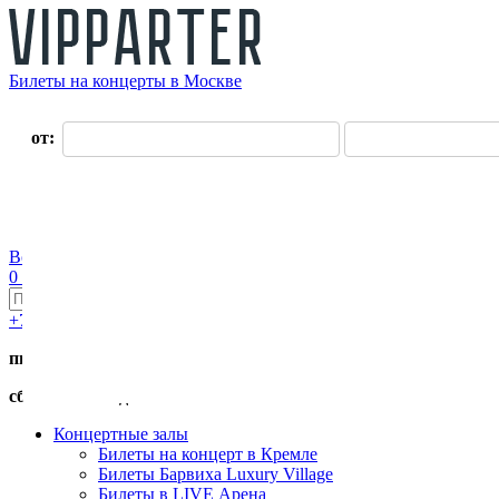
Билеты на концерты в Москве
О нас
от:
до:
Оплата
Доставка
Оферта
Контакты
Возврат билетов
Войти
Регистрация
0 руб.
+7 (495) 411-90-82
пн.-пт. с 11:00 до 19:00
сб.-вс. с 11:00 до 17:00
Концертные залы
Билеты на концерт в Кремле
Билеты Барвиха Luxury Village
Билеты в LIVE Арена