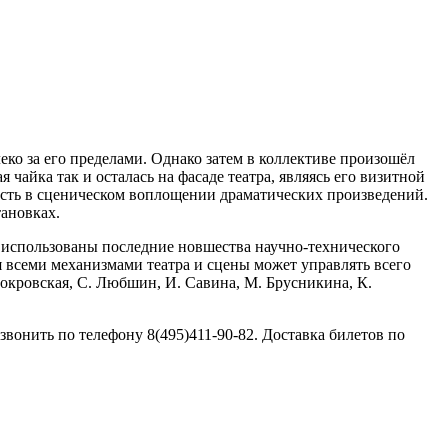
еко за его пределами. Однако затем в коллективе произошёл
 чайка так и осталась на фасаде театра, являясь его визитной
лость в сценическом воплощении драматических произведений.
тановках.
и использованы последние новшества научно-технического
ня всеми механизмами театра и сцены может управлять всего
Покровская, С. Любшин, И. Савина, М. Брусникина, К.
онить по телефону 8(495)411-90-82. Доставка билетов по