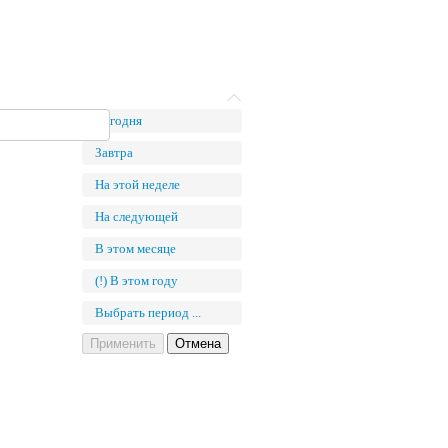
Сегодня
Завтра
На этой неделе
На следующей
В этом месяце
(!) В этом году
Выбрать период ...
Применить
Отмена