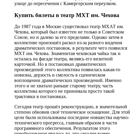
улице до пересечения с Камергерским переулком.
Купить билеты в театр МХТ им. Чехова
До 1987 года в Москве существовал театр МХАТ им.
Чехова, который был известен не только в Советском
Союзе, но и далеко за его пределами. Однако затем в
коллективе произошёл раскол из-за разного видения
драматических постановок, в результате чего появился
МХТ им. Чехова. Знаменитая чеховская чайка так и
осталась на фасаде театра, являясь его визитной
карточкой. Но в постановках драматических
произведений этого коллектива появилась какая-то
новизна, дерзость и смелость в сценическом
воплощении драматических произведений. Именно
этого и не хватало раньше старому театру, часть
коллектива которого не принимала просто такой
трактовки в постановках.
Сегодня театр прошёл реконструкцию, в значительной
степени обновив своё техническое оснащение. Для этой
цели были использованы последние новшества научно-
технического прогресса, главным образом в части
программного обеспечения. Результатом этого
преобразования явилось то, что сегодня всеми