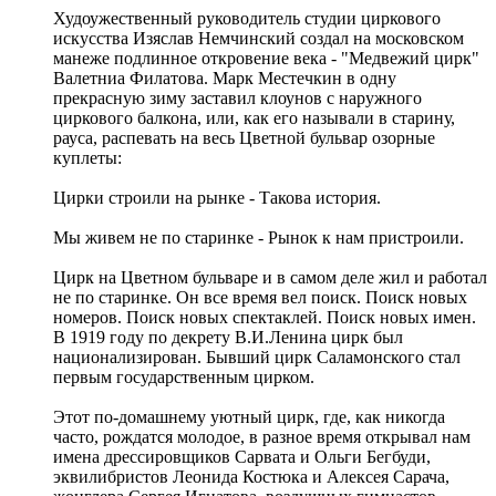
Худоужественный руководитель студии циркового
искусства Изяслав Немчинский создал на московском
манеже подлинное откровение века - "Медвежий цирк"
Валетниа Филатова. Марк Местечкин в одну
прекрасную зиму заставил клоунов с наружного
циркового балкона, или, как его называли в старину,
рауса, распевать на весь Цветной бульвар озорные
куплеты:
Цирки строили на рынке - Такова история.
Мы живем не по старинке - Рынок к нам пристроили.
Цирк на Цветном бульваре и в самом деле жил и работал
не по старинке. Он все время вел поиск. Поиск новых
номеров. Поиск новых спектаклей. Поиск новых имен.
В 1919 году по декрету В.И.Ленина цирк был
национализирован. Бывший цирк Саламонского стал
первым государственным цирком.
Этот по-домашнему уютный цирк, где, как никогда
часто, рождатся молодое, в разное время открывал нам
имена дрессировщиков Сарвата и Ольги Бегбуди,
эквилибристов Леонида Костюка и Алексея Сарача,