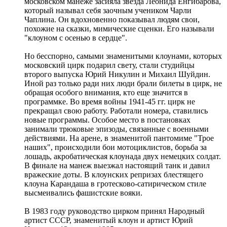
московском манеже засияла звезда Леонида Енгибарова,
который называл себя заочным учеником Чарли
Чаплина. Он вдохновенно показывал людям свои,
похожие на сказки, мимические сценки. Его называли
"клоуном с осенью в сердце".
Но бесспорно, самыми знаменитыми клоунами, которых
московский цирк подарил свету, стали студийцы
второго выпуска Юрий Никулин и Михаил Шуйдин.
Иной раз только ради них люди брали билеты в цирк, не
обращая особого внимания, кто еще значится в
программке. Во время войны 1941-45 гг. цирк не
прекращал свою работу. Работали номера, ставились
новые программы. Особое место в постановках
занимали трюковые эпизоды, связанные с военными
действиями. На арене, в знаменитой пантомиме "Трое
наших", происходили бои мотоциклистов, борьба за
лошадь, акробатическая клоунада двух немецких солдат.
В финале на манеж выезжал настоящий танк и давил
вражеские доты. В клоунских репризах блестящего
клоуна Карандаша в гротесково-сатирическом стиле
высмеивались фашистские вояки.
В 1983 году руководство цирком принял Народный
артист СССР, знаменитый клоун и артист Юрий