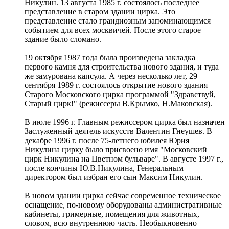
Никулин. 13 августа 1985 г. состоялось последнее
представление в старом здании цирка. Это
представление стало грандиозным запоминающимся
событием для всех москвичей. После этого старое
здание было сломано.
19 октября 1987 года была произведена закладка
первого камня для строительства нового здания, и туда
же замурована капсула. А через несколько лет, 29
сентября 1989 г. состоялось открытие нового здания
Старого Московского цирка программой "Здравствуй,
Старый цирк!" (режиссеры В.Крымко, Н.Маковская).
В июле 1996 г. Главным режиссером цирка был назначен
Заслуженный деятель искусств Валентин Гнеушев. В
декабре 1996 г. после 75-летнего юбилея Юрия
Никулина цирку было присвоено имя "Московский
цирк Никулина на Цветном бульваре". В августе 1997 г.,
после кончины Ю.В.Никулина, Генеральным
директором был избран его сын Максим Никулин.
В новом здании цирка сейчас современное техническое
оснащение, по-новому оборудованы административные
кабинеты, гримерные, помещения для животных,
словом, всю внутреннюю часть. Необыкновенно