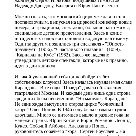
жонглера Сергея Игнатова, воздушных гимнастов
Надежду Дроздову, Валерия и Юрия Пантелеенко.
Можно сказать, что московский цирк уже давно стал
постановочным, выпуская на цирковой конвейер новые
номера, аттракционы, спектакли, большие пантомимы,
специальные детские представления. Здесь в конце
пятидесятых годов восстановили водяную пантомиму.
Один за другим появились три спектакля - "Юность
празднует" (1956), "Счастливого плавания" (1059),
"Карнавал на Кубе" (1962). Здесь же надежно
утвердились детские спектакли, которые как правило,
идут в дни каникул.
И какой уважающий себя цирк обойдется без
собственных клоунов! Здесь началась неувядаемая слава
Карандаша. В те годы "Правда" давала объявления
театральной Москвы. И каждый день лишь одна строка
среди них была неизменной: "На манеже - Карандаш".
Не единожды выступал в старом цирке "солнечный
клоун" Олег Попов. В 1946 году была создана студия
клоунады. Много ее питомцев вышло в разные года на
манежи страны. Юрий Котов и Борис Романов. Леонид
Куксо, Собачий Айболит Александр Попов,
руководитель собачьего "хора" Сергей Боуслаев... На