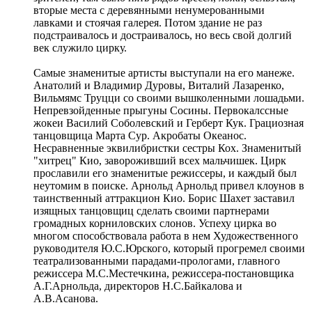
вторые места с деревянными ненумерованными
лавками и стоячая галерея. Потом здание не раз
подстраивалось и достраивалось, но весь свой долгий
век служило цирку.
Самые знаменитые артисты выступали на его манеже.
Анатолий и Владимир Дуровы, Виталий Лазаренко,
Вильмямс Труцци со своими вышколенными лошадьми.
Непревзойденные прыгуны Сосины. Первокалссные
жокеи Василий Соболевский и Герберт Кук. Грациозная
танцовщица Марта Сур. Акробаты Океанос.
Несравненные эквилибристки сестры Кох. Знаменитый
"хитрец" Кио, завороживший всех мальчишек. Цирк
прославили его знаменитые режиссеры, и каждый был
неутомим в поиске. Арнольд Арнольд привел клоунов в
таинственный аттракцион Кио. Борис Шахет заставил
изящных танцовщиц сделать своими партнерами
громадных корниловских слонов. Успеху цирка во
многом способствовала работа в нем Художественного
руководителя Ю.С.Юрского, который прогремел своими
театрализованными парадами-прологами, главного
режиссера М.С.Местечкина, режиссера-постановщика
А.Г.Арнольда, директоров Н.С.Байкалова и
А.В.Асанова.