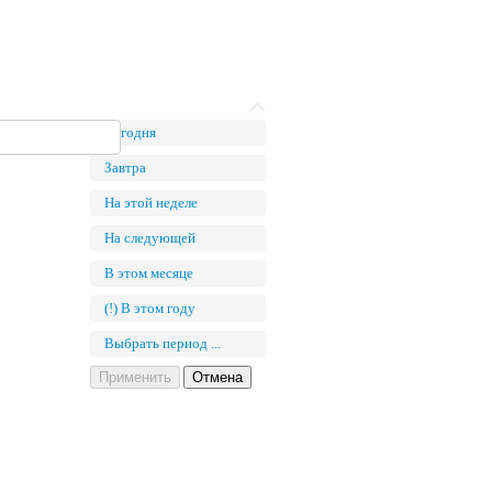
Сегодня
Завтра
На этой неделе
На следующей
В этом месяце
(!) В этом году
Выбрать период ...
Применить
Отмена