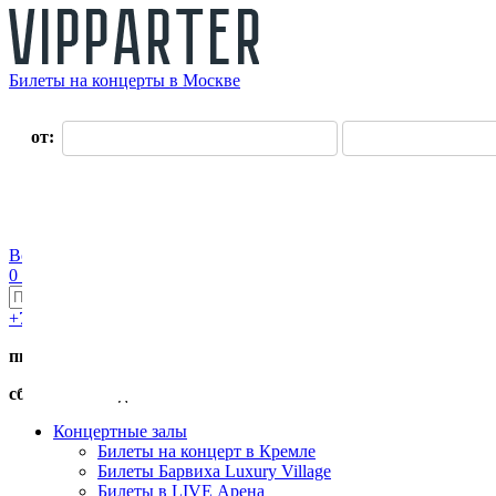
Билеты на концерты в Москве
О нас
от:
до:
Оплата
Доставка
Оферта
Контакты
Возврат билетов
Войти
Регистрация
0 руб.
+7 (495) 411-90-82
пн.-пт. с 11:00 до 19:00
сб.-вс. с 11:00 до 17:00
Концертные залы
Билеты на концерт в Кремле
Билеты Барвиха Luxury Village
Билеты в LIVE Арена