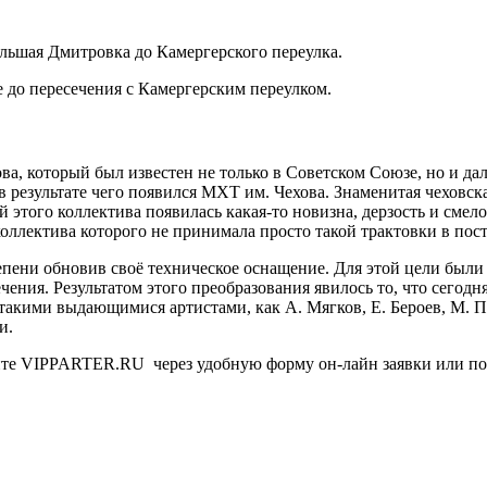
льшая Дмитровка до Камергерского переулка.
 до пересечения с Камергерским переулком.
а, который был известен не только в Советском Союзе, но и дал
в результате чего появился МХТ им. Чехова. Знаменитая чеховская
й этого коллектива появилась какая-то новизна, дерзость и сме
коллектива которого не принимала просто такой трактовки в пос
епени обновив своё техническое оснащение. Для этой цели был
чения. Результатом этого преобразования явилось то, что сегод
 такими выдающимися артистами, как А. Мягков, Е. Бероев, М. 
и.
йте VIPPARTER.RU через удобную форму он-лайн заявки или позв