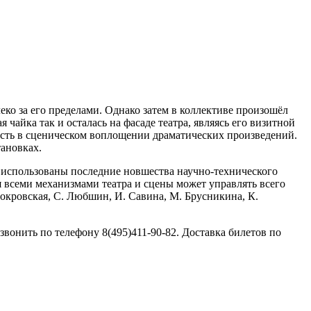
еко за его пределами. Однако затем в коллективе произошёл
 чайка так и осталась на фасаде театра, являясь его визитной
лость в сценическом воплощении драматических произведений.
тановках.
и использованы последние новшества научно-технического
ня всеми механизмами театра и сцены может управлять всего
Покровская, С. Любшин, И. Савина, М. Брусникина, К.
онить по телефону 8(495)411-90-82. Доставка билетов по