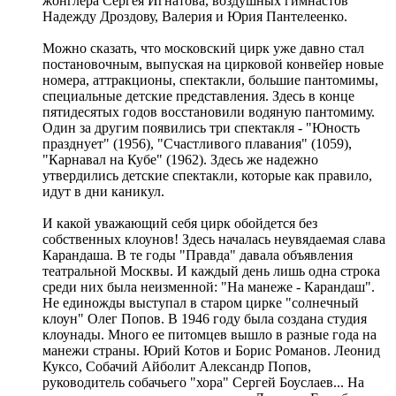
жонглера Сергея Игнатова, воздушных гимнастов
Надежду Дроздову, Валерия и Юрия Пантелеенко.
Можно сказать, что московский цирк уже давно стал
постановочным, выпуская на цирковой конвейер новые
номера, аттракционы, спектакли, большие пантомимы,
специальные детские представления. Здесь в конце
пятидесятых годов восстановили водяную пантомиму.
Один за другим появились три спектакля - "Юность
празднует" (1956), "Счастливого плавания" (1059),
"Карнавал на Кубе" (1962). Здесь же надежно
утвердились детские спектакли, которые как правило,
идут в дни каникул.
И какой уважающий себя цирк обойдется без
собственных клоунов! Здесь началась неувядаемая слава
Карандаша. В те годы "Правда" давала объявления
театральной Москвы. И каждый день лишь одна строка
среди них была неизменной: "На манеже - Карандаш".
Не единожды выступал в старом цирке "солнечный
клоун" Олег Попов. В 1946 году была создана студия
клоунады. Много ее питомцев вышло в разные года на
манежи страны. Юрий Котов и Борис Романов. Леонид
Куксо, Собачий Айболит Александр Попов,
руководитель собачьего "хора" Сергей Боуслаев... На