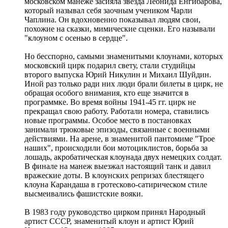
московском манеже засияла звезда Леонида Енгибарова,
который называл себя заочным учеником Чарли
Чаплина. Он вдохновенно показывал людям свои,
похожие на сказки, мимические сценки. Его называли
"клоуном с осенью в сердце".
Но бесспорно, самыми знаменитыми клоунами, которых
московский цирк подарил свету, стали студийцы
второго выпуска Юрий Никулин и Михаил Шуйдин.
Иной раз только ради них люди брали билеты в цирк, не
обращая особого внимания, кто еще значится в
программке. Во время войны 1941-45 гг. цирк не
прекращал свою работу. Работали номера, ставились
новые программы. Особое место в постановках
занимали трюковые эпизоды, связанные с военными
действиями. На арене, в знаменитой пантомиме "Трое
наших", происходили бои мотоциклистов, борьба за
лошадь, акробатическая клоунада двух немецких солдат.
В финале на манеж выезжал настоящий танк и давил
вражеские доты. В клоунских репризах блестящего
клоуна Карандаша в гротесково-сатирическом стиле
высмеивались фашистские вояки.
В 1983 году руководство цирком принял Народный
артист СССР, знаменитый клоун и артист Юрий