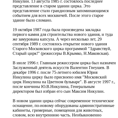
Никулин. 13 августа 1985 г. состоялось последнее
представление в старом здании цирка. Это
представление стало грандиозным запоминающимся
событием для всех москвичей. После этого старое
здание было сломано.
19 октября 1987 года была произведена закладка
первого камня для строительства нового здания, и туда
же замурована капсула. А через несколько лет, 29
сентября 1989 г. состоялось открытие нового здания
Старого Московского цирка программой "Здравствуй,
Старый цирк!" (режиссеры В.Крымко, Н.Маковская).
В июле 1996 г. Главным режиссером цирка был назначен
Заслуженный деятель искусств Валентин Гнеушев. В
декабре 1996 г. после 75-летнего юбилея Юрия
Никулина цирку было присвоено имя "Московский
цирк Никулина на Цветном бульваре". В августе 1997 г.,
после кончины Ю.В.Никулина, Генеральным
директором был избран его сын Максим Никулин.
В новом здании цирка сейчас современное техническое
оснащение, по-новому оборудованы административные
кабинеты, гримерные, помещения для животных,
словом, всю внутреннюю часть. Необыкновенно