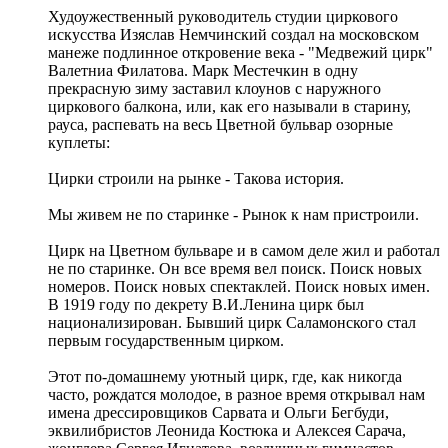
Худоужественный руководитель студии циркового
искусства Изяслав Немчинский создал на московском
манеже подлинное откровение века - "Медвежий цирк"
Валетниа Филатова. Марк Местечкин в одну
прекрасную зиму заставил клоунов с наружного
циркового балкона, или, как его называли в старину,
рауса, распевать на весь Цветной бульвар озорные
куплеты:
Цирки строили на рынке - Такова история.
Мы живем не по старинке - Рынок к нам пристроили.
Цирк на Цветном бульваре и в самом деле жил и работал
не по старинке. Он все время вел поиск. Поиск новых
номеров. Поиск новых спектаклей. Поиск новых имен.
В 1919 году по декрету В.И.Ленина цирк был
национализирован. Бывший цирк Саламонского стал
первым государственным цирком.
Этот по-домашнему уютный цирк, где, как никогда
часто, рождатся молодое, в разное время открывал нам
имена дрессировщиков Сарвата и Ольги Бегбуди,
эквилибристов Леонида Костюка и Алексея Сарача,