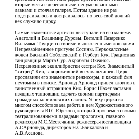
вторые места с деревянными ненумерованными
лавками и стоячая галерея. Потом здание не раз
подстраивалось и достраивалось, но весь свой долгий
век служило цирку.
Самые знаменитые артисты выступали на его манеже.
Анатолий и Владимир Дуровы, Виталий Лазаренко,
Вильмямс Труцци со своими вышколенными лошадьми.
Непревзойденные прыгуны Сосины. Первокалссные
жокеи Василий Соболевский и Герберт Кук. Грациозная
танцовщица Марта Сур. Акробаты Океанос.
Несравненные эквилибристки сестры Кох. Знаменитый
"хитрец" Кио, завороживший всех мальчишек. Цирк
прославили его знаменитые режиссеры, и каждый был
неутомим в поиске. Арнольд Арнольд привел клоунов в
таинственный аттракцион Кио. Борис Шахет заставил
изящных танцовщиц сделать своими партнерами
громадных корниловских слонов. Успеху цирка во
многом способствовала работа в нем Художественного
руководителя Ю.С.Юрского, который прогремел своими
театрализованными парадами-прологами, главного
режиссера М.С.Местечкина, режиссера-постановщика
А.Г.Арнольда, директоров Н.С.Байкалова и
А.В.Асанова.