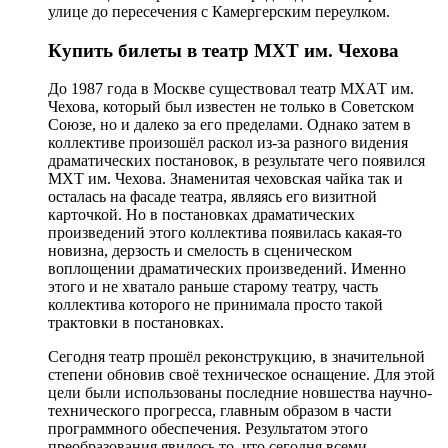
улице до пересечения с Камергерским переулком.
Купить билеты в театр МХТ им. Чехова
До 1987 года в Москве существовал театр МХАТ им.
Чехова, который был известен не только в Советском
Союзе, но и далеко за его пределами. Однако затем в
коллективе произошёл раскол из-за разного видения
драматических постановок, в результате чего появился
МХТ им. Чехова. Знаменитая чеховская чайка так и
осталась на фасаде театра, являясь его визитной
карточкой. Но в постановках драматических
произведений этого коллектива появилась какая-то
новизна, дерзость и смелость в сценическом
воплощении драматических произведений. Именно
этого и не хватало раньше старому театру, часть
коллектива которого не принимала просто такой
трактовки в постановках.
Сегодня театр прошёл реконструкцию, в значительной
степени обновив своё техническое оснащение. Для этой
цели были использованы последние новшества научно-
технического прогресса, главным образом в части
программного обеспечения. Результатом этого
преобразования явилось то, что сегодня всеми