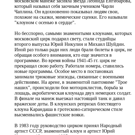
московском манеже засияла звезда Леонида Енгибарова,
который называл себя заочным учеником Чарли
Чаплина. Он вдохновенно показывал людям свои,
похожие на сказки, мимические сценки. Его называли
"клоуном с осенью в сердце".
Но бесспорно, самыми знаменитыми клоунами, которых
московский цирк подарил свету, стали студийцы
второго выпуска Юрий Никулин и Михаил Шуйдин.
Иной раз только ради них люди брали билеты в цирк, не
обращая особого внимания, кто еще значится в
программке. Во время войны 1941-45 гг. цирк не
прекращал свою работу. Работали номера, ставились
новые программы. Особое место в постановках
занимали трюковые эпизоды, связанные с военными
действиями. На арене, в знаменитой пантомиме "Трое
наших", происходили бои мотоциклистов, борьба за
лошадь, акробатическая клоунада двух немецких солдат.
В финале на манеж выезжал настоящий танк и давил
вражеские доты. В клоунских репризах блестящего
клоуна Карандаша в гротесково-сатирическом стиле
высмеивались фашистские вояки.
В 1983 году руководство цирком принял Народный
артист СССР, знаменитый клоун и артист Юрий