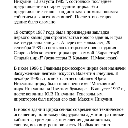
Никулин. 13 августа 1985 г. состоялось последнее
представление в старом здании цирка. Это
представление стало грандиозным запоминающимся
событием для всех москвичей. После этого старое
здание было сломано.
19 октября 1987 года была произведена закладка
первого камня для строительства нового здания, и туда
же замурована капсула. А через несколько лет, 29
сентября 1989 г. состоялось открытие нового здания
Старого Московского цирка программой "Здравствуй,
Старый цирк!" (режиссеры В.Крымко, Н.Маковская).
В июле 1996 г. Главным режиссером цирка был назначен
Заслуженный деятель искусств Валентин Гнеушев. В
декабре 1996 г. после 75-летнего юбилея Юрия
Никулина цирку было присвоено имя "Московский
цирк Никулина на Цветном бульваре". В августе 1997 г.,
после кончины Ю.В.Никулина, Генеральным
директором был избран его сын Максим Никулин.
В новом здании цирка сейчас современное техническое
оснащение, по-новому оборудованы административные
кабинеты, гримерные, помещения для животных,
словом, всю внутреннюю часть. Необыкновенно