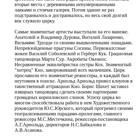
вторые места с деревянными ненумерованными
лавками и стоячая галерея. Потом здание не раз
подстраивалось и достраивалось, но весь свой долгий
век служило цирку.
Самые знаменитые артисты выступали на его манеже.
Анатолий и Владимир Дуровы, Виталий Лазаренко,
Вильмямс Труцци со своими вышколенными лошадьми.
Непревзойденные прыгуны Сосины. Первокалссные
жокеи Василий Соболевский и Герберт Кук. Грациозная
танцовщица Марта Сур. Акробаты Океанос.
Несравненные эквилибристки сестры Кох. Знаменитый
"хитрец" Кио, завороживший всех мальчишек. Цирк
прославили его знаменитые режиссеры, и каждый был
неутомим в поиске. Арнольд Арнольд привел клоунов в
таинственный аттракцион Кио. Борис Шахет заставил
изящных танцовщиц сделать своими партнерами
громадных корниловских слонов. Успеху цирка во
многом способствовала работа в нем Художественного
руководителя Ю.С.Юрского, который прогремел своими
театрализованными парадами-прологами, главного
режиссера М.С.Местечкина, режиссера-постановщика
А.Г.Арнольда, директоров Н.С.Байкалова и
А.В.Асанова.