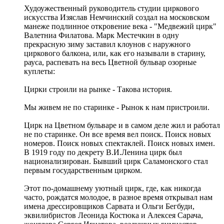
Худоужественный руководитель студии циркового
искусства Изяслав Немчинский создал на московском
манеже подлинное откровение века - "Медвежий цирк"
Валетниа Филатова. Марк Местечкин в одну
прекрасную зиму заставил клоунов с наружного
циркового балкона, или, как его называли в старину,
рауса, распевать на весь Цветной бульвар озорные
куплеты:
Цирки строили на рынке - Такова история.
Мы живем не по старинке - Рынок к нам пристроили.
Цирк на Цветном бульваре и в самом деле жил и работал
не по старинке. Он все время вел поиск. Поиск новых
номеров. Поиск новых спектаклей. Поиск новых имен.
В 1919 году по декрету В.И.Ленина цирк был
национализирован. Бывший цирк Саламонского стал
первым государственным цирком.
Этот по-домашнему уютный цирк, где, как никогда
часто, рождатся молодое, в разное время открывал нам
имена дрессировщиков Сарвата и Ольги Бегбуди,
эквилибристов Леонида Костюка и Алексея Сарача,