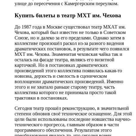
улице до пересечения с Камергерским переулком.
Купить билеты в театр МХТ им. Чехова
До 1987 года в Москве существовал театр МХАТ им.
Чехова, который был известен не только в Советском
Союзе, но и далеко за его пределами. Однако затем в
коллективе произошёл раскол из-за разного видения
драматических постановок, в результате чего появился
МХТ им. Чехова. Знаменитая чеховская чайка так и
осталась на фасаде театра, являясь его визитной
карточкой. Но в постановках драматических
произведений этого коллектива появилась какая-то
новизна, дерзость и смелость в сценическом
воплощении драматических произведений. Именно
этого и не хватало раньше старому театру, часть
коллектива которого не принимала просто такой
трактовки в постановках.
Сегодня театр прошёл реконструкцию, в значительной
степени обновив своё техническое оснащение. Для этой
цели были использованы последние новшества научно-
технического прогресса, главным образом в части
программного обеспечения. Результатом этого
преобразования явилось то, что сегодня всеми