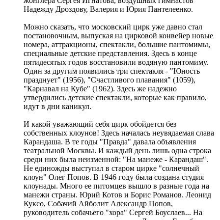
жонглера Сергея Игнатова, воздушных гимнастов
Надежду Дроздову, Валерия и Юрия Пантелеенко.
Можно сказать, что московский цирк уже давно стал
постановочным, выпуская на цирковой конвейер новые
номера, аттракционы, спектакли, большие пантомимы,
специальные детские представления. Здесь в конце
пятидесятых годов восстановили водяную пантомиму.
Один за другим появились три спектакля - "Юность
празднует" (1956), "Счастливого плавания" (1059),
"Карнавал на Кубе" (1962). Здесь же надежно
утвердились детские спектакли, которые как правило,
идут в дни каникул.
И какой уважающий себя цирк обойдется без
собственных клоунов! Здесь началась неувядаемая слава
Карандаша. В те годы "Правда" давала объявления
театральной Москвы. И каждый день лишь одна строка
среди них была неизменной: "На манеже - Карандаш".
Не единожды выступал в старом цирке "солнечный
клоун" Олег Попов. В 1946 году была создана студия
клоунады. Много ее питомцев вышло в разные года на
манежи страны. Юрий Котов и Борис Романов. Леонид
Куксо, Собачий Айболит Александр Попов,
руководитель собачьего "хора" Сергей Боуслаев... На