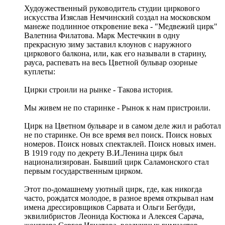
Худоужественный руководитель студии циркового
искусства Изяслав Немчинский создал на московском
манеже подлинное откровение века - "Медвежий цирк"
Валетниа Филатова. Марк Местечкин в одну
прекрасную зиму заставил клоунов с наружного
циркового балкона, или, как его называли в старину,
рауса, распевать на весь Цветной бульвар озорные
куплеты:
Цирки строили на рынке - Такова история.
Мы живем не по старинке - Рынок к нам пристроили.
Цирк на Цветном бульваре и в самом деле жил и работал
не по старинке. Он все время вел поиск. Поиск новых
номеров. Поиск новых спектаклей. Поиск новых имен.
В 1919 году по декрету В.И.Ленина цирк был
национализирован. Бывший цирк Саламонского стал
первым государственным цирком.
Этот по-домашнему уютный цирк, где, как никогда
часто, рождатся молодое, в разное время открывал нам
имена дрессировщиков Сарвата и Ольги Бегбуди,
эквилибристов Леонида Костюка и Алексея Сарача,