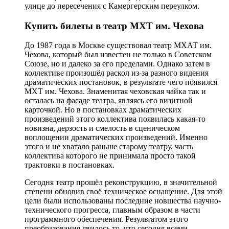
улице до пересечения с Камергерским переулком.
Купить билеты в театр МХТ им. Чехова
До 1987 года в Москве существовал театр МХАТ им.
Чехова, который был известен не только в Советском
Союзе, но и далеко за его пределами. Однако затем в
коллективе произошёл раскол из-за разного видения
драматических постановок, в результате чего появился
МХТ им. Чехова. Знаменитая чеховская чайка так и
осталась на фасаде театра, являясь его визитной
карточкой. Но в постановках драматических
произведений этого коллектива появилась какая-то
новизна, дерзость и смелость в сценическом
воплощении драматических произведений. Именно
этого и не хватало раньше старому театру, часть
коллектива которого не принимала просто такой
трактовки в постановках.
Сегодня театр прошёл реконструкцию, в значительной
степени обновив своё техническое оснащение. Для этой
цели были использованы последние новшества научно-
технического прогресса, главным образом в части
программного обеспечения. Результатом этого
преобразования явилось то, что сегодня всеми