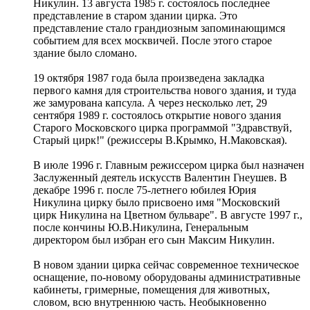
Никулин. 13 августа 1985 г. состоялось последнее
представление в старом здании цирка. Это
представление стало грандиозным запоминающимся
событием для всех москвичей. После этого старое
здание было сломано.
19 октября 1987 года была произведена закладка
первого камня для строительства нового здания, и туда
же замурована капсула. А через несколько лет, 29
сентября 1989 г. состоялось открытие нового здания
Старого Московского цирка программой "Здравствуй,
Старый цирк!" (режиссеры В.Крымко, Н.Маковская).
В июле 1996 г. Главным режиссером цирка был назначен
Заслуженный деятель искусств Валентин Гнеушев. В
декабре 1996 г. после 75-летнего юбилея Юрия
Никулина цирку было присвоено имя "Московский
цирк Никулина на Цветном бульваре". В августе 1997 г.,
после кончины Ю.В.Никулина, Генеральным
директором был избран его сын Максим Никулин.
В новом здании цирка сейчас современное техническое
оснащение, по-новому оборудованы административные
кабинеты, гримерные, помещения для животных,
словом, всю внутреннюю часть. Необыкновенно