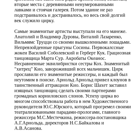
вторые места с деревянными ненумерованными
лавками и стоячая галерея. Потом здание не раз
подстраивалось и достраивалось, но весь свой долгий
век служило цирку.
Самые знаменитые артисты выступали на его манеже.
Анатолий и Владимир Дуровы, Виталий Лазаренко,
Вильмямс Труцци со своими вышколенными лошадьми.
Непревзойденные прыгуны Сосины. Первокалссные
жокеи Василий Соболевский и Герберт Кук. Грациозная
танцовщица Марта Сур. Акробаты Океанос.
Несравненные эквилибристки сестры Кох. Знаменитый
"хитрец" Кио, завороживший всех мальчишек. Цирк
прославили его знаменитые режиссеры, и каждый был
неутомим в поиске. Арнольд Арнольд привел клоунов в
таинственный аттракцион Кио. Борис Шахет заставил
изящных танцовщиц сделать своими партнерами
громадных корниловских слонов. Успеху цирка во
многом способствовала работа в нем Художественного
руководителя Ю.С.Юрского, который прогремел своими
театрализованными парадами-прологами, главного
режиссера М.С.Местечкина, режиссера-постановщика
А.Г.Арнольда, директоров Н.С.Байкалова и
А.В.Асанова.