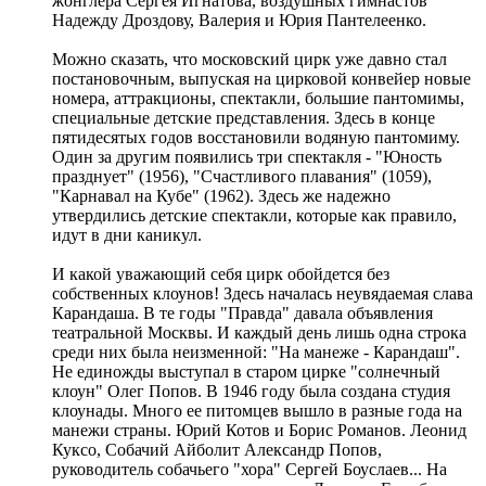
жонглера Сергея Игнатова, воздушных гимнастов
Надежду Дроздову, Валерия и Юрия Пантелеенко.
Можно сказать, что московский цирк уже давно стал
постановочным, выпуская на цирковой конвейер новые
номера, аттракционы, спектакли, большие пантомимы,
специальные детские представления. Здесь в конце
пятидесятых годов восстановили водяную пантомиму.
Один за другим появились три спектакля - "Юность
празднует" (1956), "Счастливого плавания" (1059),
"Карнавал на Кубе" (1962). Здесь же надежно
утвердились детские спектакли, которые как правило,
идут в дни каникул.
И какой уважающий себя цирк обойдется без
собственных клоунов! Здесь началась неувядаемая слава
Карандаша. В те годы "Правда" давала объявления
театральной Москвы. И каждый день лишь одна строка
среди них была неизменной: "На манеже - Карандаш".
Не единожды выступал в старом цирке "солнечный
клоун" Олег Попов. В 1946 году была создана студия
клоунады. Много ее питомцев вышло в разные года на
манежи страны. Юрий Котов и Борис Романов. Леонид
Куксо, Собачий Айболит Александр Попов,
руководитель собачьего "хора" Сергей Боуслаев... На