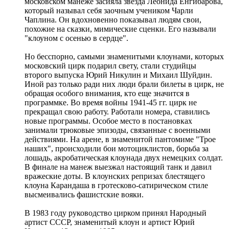
московском манеже засияла звезда Леонида Енгибарова,
который называл себя заочным учеником Чарли
Чаплина. Он вдохновенно показывал людям свои,
похожие на сказки, мимические сценки. Его называли
"клоуном с осенью в сердце".
Но бесспорно, самыми знаменитыми клоунами, которых
московский цирк подарил свету, стали студийцы
второго выпуска Юрий Никулин и Михаил Шуйдин.
Иной раз только ради них люди брали билеты в цирк, не
обращая особого внимания, кто еще значится в
программке. Во время войны 1941-45 гг. цирк не
прекращал свою работу. Работали номера, ставились
новые программы. Особое место в постановках
занимали трюковые эпизоды, связанные с военными
действиями. На арене, в знаменитой пантомиме "Трое
наших", происходили бои мотоциклистов, борьба за
лошадь, акробатическая клоунада двух немецких солдат.
В финале на манеж выезжал настоящий танк и давил
вражеские доты. В клоунских репризах блестящего
клоуна Карандаша в гротесково-сатирическом стиле
высмеивались фашистские вояки.
В 1983 году руководство цирком принял Народный
артист СССР, знаменитый клоун и артист Юрий