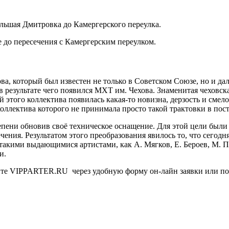
льшая Дмитровка до Камергерского переулка.
 до пересечения с Камергерским переулком.
а, который был известен не только в Советском Союзе, но и дал
в результате чего появился МХТ им. Чехова. Знаменитая чеховская
й этого коллектива появилась какая-то новизна, дерзость и сме
коллектива которого не принимала просто такой трактовки в пос
епени обновив своё техническое оснащение. Для этой цели был
чения. Результатом этого преобразования явилось то, что сегод
 такими выдающимися артистами, как А. Мягков, Е. Бероев, М. 
и.
йте VIPPARTER.RU через удобную форму он-лайн заявки или позв