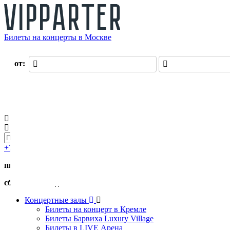
Билеты на концерты в Москве
О нас
от:
до:
Оплата
Доставка
Оферта
Контакты
Возврат билетов
Войти
Регистрация
0 руб.
+7 (495) 411-90-82
пн.-пт. с 11:00 до 19:00
сб.-вс. с 11:00 до 17:00
Концертные залы
Билеты на концерт в Кремле
Билеты Барвиха Luxury Village
Билеты в LIVE Арена