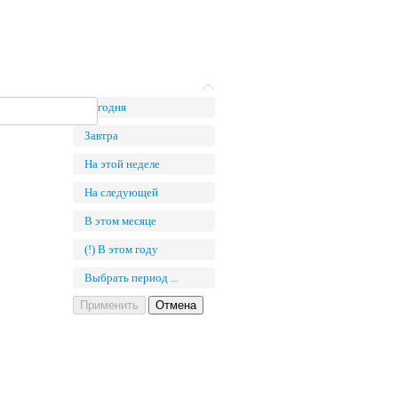
Сегодня
Завтра
На этой неделе
На следующей
В этом месяце
(!) В этом году
Выбрать период ...
Применить
Отмена