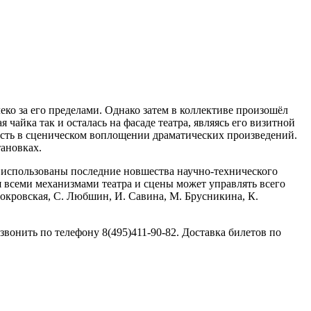
еко за его пределами. Однако затем в коллективе произошёл
 чайка так и осталась на фасаде театра, являясь его визитной
лость в сценическом воплощении драматических произведений.
тановках.
и использованы последние новшества научно-технического
ня всеми механизмами театра и сцены может управлять всего
Покровская, С. Любшин, И. Савина, М. Брусникина, К.
онить по телефону 8(495)411-90-82. Доставка билетов по